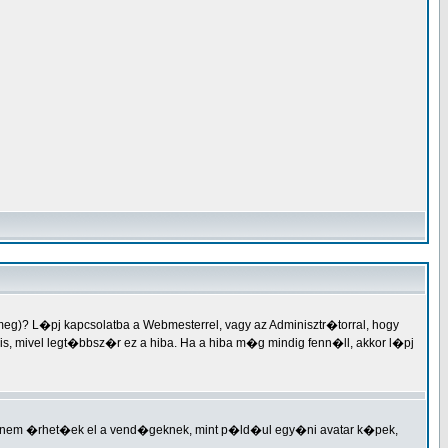
meg)? L�pj kapcsolatba a Webmesterrel, vagy az Adminisztr�torral, hogy
er is, mivel legt�bbsz�r ez a hiba. Ha a hiba m�g mindig fenn�ll, akkor l�pj
ek nem �rhet�ek el a vend�geknek, mint p�ld�ul egy�ni avatar k�pek,