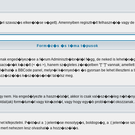
�ri szavaz�s elker�l�se v�gett). Amennyiben regisztr�lt felhaszn�l� vagy de
Form�z�s �s t�ma t�pusok
nak enged�lyez�se a f�rum Adminisztr�tor�t�l f�gg, de neked is lehet�s�ged
s�r�k k�z�tt (< �s >), hanem sz�gletes z�r�jelben "[" "]" vannak; amellett 
al�lhat� a BBCode panel, melyr�l k�nnyed�n �s gyorsan be lehet illeszteni a 
a hozz�sz�l�s k�sz�t�s�n�l tal�lsz meg.
vagy nem. Ha enged�lyezte a haszn�lat�t, akkor is csak val�sz�n�leg n�h�n
dal(ak) form�tum�t vagy kin�zet�t, vagy hogy egy�b probl�m�t okozzanak. 
t kifejeztetni. P�ld�ul a :) jelent�se mosolyg�s, boldogs�g, a :( jelent�se 
mert nehezen lesz olvashat� a hozz�sz�l�s.