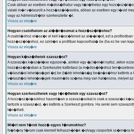
Csak abban az esetben m�dos�thatsz vagy t�r�lhetsz egy hozz�sz�l�st, h
valaki m�r v�laszolt a hozz�sz�l�sodra, abban az esetben egy r�vid me
vagy az Adminisztr�tor szerkesztette �t.
Vissza az elej�re
Hogyan csatolhatom az al��r�somat a hozz�sz�l�shoz?
A csatol�shoz el�sz�r el kell k�sz�tened az al��r�st, ezt a profilodba
hozz�sz�l�shoz, ez szint�n a profilban kapcsolhat� be (ha ez be van k
Vissza az elej�re
Hogyan k�sz�thetek szavaz�st?
A szavaz�s k�sz�t�se egyszer�, amikor egy �j t�m�t nyitsz, akkor ezze
hozz�sz�l�sban a Szerkesztre kattintasz (a m�dos�t�shoz terr�szetesen 
v�laszt�si lehet�s�get �rj be (t�bb lehet�s�g be�r�s�hoz kattints a
v�laszt�si lehet�s�gek maxim�lis sz�ma meg van hat�rozva, melyet az 
Vissza az elej�re
Hogyan szerkeszthetek vagy t�r�lhetek egy szavaz�st?
A hozz�sz�l�sokhoz hasonl�an a szavaz�sokat is csak a szavaz�s k�s
tartozik a szavaz�s), �s kattints a Szerkeszt gombra. Ha senki sem szava
t�r�lheti.
Vissza az elej�re
Mi�rt nem f�rek hozz� egyes f�rumokhoz?
N�h�ny f�rum csak kiemelt felhaszn�l�k �s/vagy csoportok sz�m�ra h