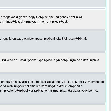
 Ez megakad�lyozza, hogy illet�ktelenek f�rjenek hozz� az
t, mint p�ld�ul k�nyvt�r, internet k�v�z�, stb.
i, hogy jelen vagy-e. A bekapcsol�s�val rejtett felhaszn�l�nak
e, k�vesd az utas�t�sokat, �s r�vid id�n bel�l �jra be tudsz l�pni a
 el�bb aktiv�lni kell a regisztr�ci�t, hogy be tudj l�pni. Ezt vagy neked,
Az aktiv�l�s lehet emailen kereszt�li: ekkor ellen�rizd a
 n�vtelens�g�vel vissza�l� felhaszn�l�kat. Ha biztos vagy benne,