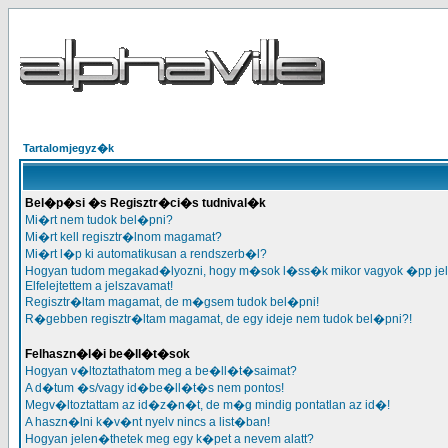
Tartalomjegyz�k
Bel�p�si �s Regisztr�ci�s tudnival�k
Mi�rt nem tudok bel�pni?
Mi�rt kell regisztr�lnom magamat?
Mi�rt l�p ki automatikusan a rendszerb�l?
Hogyan tudom megakad�lyozni, hogy m�sok l�ss�k mikor vagyok �pp je
Elfelejtettem a jelszavamat!
Regisztr�ltam magamat, de m�gsem tudok bel�pni!
R�gebben regisztr�ltam magamat, de egy ideje nem tudok bel�pni?!
Felhaszn�l�i be�ll�t�sok
Hogyan v�ltoztathatom meg a be�ll�t�saimat?
A d�tum �s/vagy id�be�ll�t�s nem pontos!
Megv�ltoztattam az id�z�n�t, de m�g mindig pontatlan az id�!
A haszn�lni k�v�nt nyelv nincs a list�ban!
Hogyan jelen�thetek meg egy k�pet a nevem alatt?