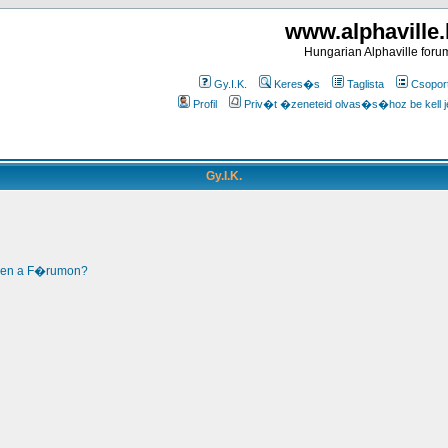
www.alphaville
Hungarian Alphaville foru
Gy.I.K.
Keres�s
Taglista
Csopor
Profil
Priv�t �zeneteid olvas�s�hoz be kell j
Gy.I.K.
len a F�rumon?