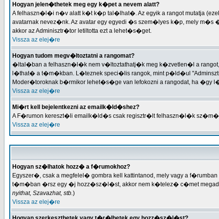
Hogyan jelen�thetek meg egy k�pet a nevem alatt?
A felhaszn�l�i n�v alatt k�t k�p tal�lhat�. Az egyik a rangot mutatja 
avatarnak nevez�nk. Az avatar egy egyedi �s szem�lyes k�p, mely m�s �
akkor az Adminisztr�tor letiltotta ezt a lehet�s�get.
Vissza az elej�re
Hogyan tudom megv�ltoztatni a rangomat?
�ltal�ban a felhaszn�l�k nem v�ltoztathatj�k meg k�zvetlen�l a rango
l�that� a t�m�kban. L�teznek speci�lis rangok, mint p�ld�ul "Adminsztr
Moder�toroknak b�rmikor lehet�s�ge van lefokozni a rangodat, ha �gy l
Vissza az elej�re
Mi�rt kell bejelentkezni az emailk�ld�shez?
A F�rumon kereszt�li emailk�ld�s csak regisztr�lt felhaszn�l�k sz�m
Vissza az elej�re
Hogyan sz�lhatok hozz� a f�rumokhoz?
Egyszer�, csak a megfelel� gombra kell kattintanod, mely vagy a f�rum
t�m�ban �rsz egy �j hozz�sz�l�st, akkor nem k�telez� c�met megadni. 
nyithat, Szavazhat, stb.
)
Vissza az elej�re
Hogyan szerkeszthetek vagy t�r�lhetek egy hozz�sz�l�st?