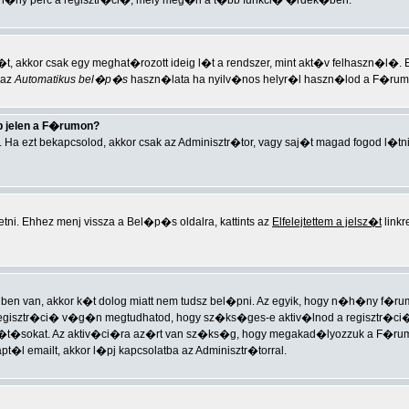
h�ny perc a regisztr�ci�, mely meg�ri a t�bb funkci� �rdek�ben.
t, akkor csak egy meghat�rozott ideig l�t a rendszer, mint akt�v felhaszn�l�.
 az
Automatikus bel�p�s
haszn�lata ha nyilv�nos helyr�l haszn�lod a F�rumo
 jelen a F�rumon?
. Ha ezt bekapcsolod, akkor csak az Adminisztr�tor, vagy saj�t magad fogod l�tn
tni. Ehhez menj vissza a Bel�p�s oldalra, kattints az
Elfelejtettem a jelsz�t
linkr
ben van, akkor k�t dolog miatt nem tudsz bel�pni. Az egyik, hogy n�h�ny f�rumon
egisztr�ci� v�g�n megtudhatod, hogy sz�ks�ges-e aktiv�lnod a regisztr�ci�t. 
�t�sokat. Az aktiv�ci�ra az�rt van sz�ks�g, hogy megakad�lyozzuk a F�rum
 emailt, akkor l�pj kapcsolatba az Adminisztr�torral.