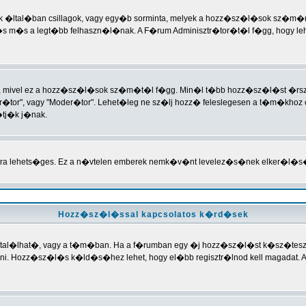
(ezek �ltal�ban csillagok, vagy egy�b sorminta, melyek a hozz�sz�l�sok sz�m
s m�s a legt�bb felhaszn�l�nak. A F�rum Adminisztr�tor�t�l f�gg, hogy leh
t, mivel ez a hozz�sz�l�sok sz�m�t�l f�gg. Min�l t�bb hozz�sz�l�st �rsz, 
�tor", vagy "Moder�tor". Lehet�leg ne sz�lj hozz� feleslegesen a t�m�khoz c
�tj�k j�nak.
�ra lehets�ges. Ez a n�vtelen emberek nemk�v�nt levelez�s�nek elker�l�s
Hozz�sz�l�ssal kapcsolatos k�rd�sek
ban tal�lhat�, vagy a t�m�ban. Ha a f�rumban egy �j hozz�sz�l�st k�sz�tesz
Hozz�sz�l�s k�ld�s�hez lehet, hogy el�bb regisztr�lnod kell magadat. A f