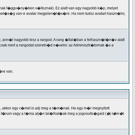
�nak f�ggv�ny�ben v�ltoznak). Ez alatt van egy nagyobb k�p, melyet
et�s�g van-e avatar megjelen�t�s�re. Ha nem tudsz avatart haszn�lni,
ann�l nagyobb lesz a rangod. A rang �ltal�ban a felhaszn�l�n�v alatt
sak mert a rangodat szeretn�d n�velni: az Adminisztr�tornak �s a
�re van.
, akkor egy c�met is adj meg a t�m�nak. Ha egy m�r megnyitott
�rum vagy a t�ma alj�n tal�lhat�ak meg a jogosults�gaid (
�j t�m�t