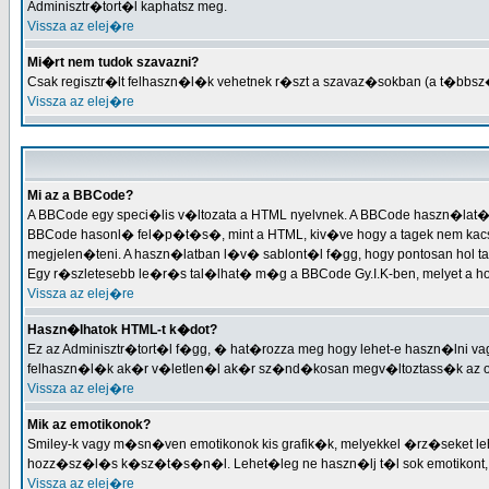
Adminisztr�tort�l kaphatsz meg.
Vissza az elej�re
Mi�rt nem tudok szavazni?
Csak regisztr�lt felhaszn�l�k vehetnek r�szt a szavaz�sokban (a t�bbsz
Vissza az elej�re
Mi az a BBCode?
A BBCode egy speci�lis v�ltozata a HTML nyelvnek. A BBCode haszn�lat�
BBCode hasonl� fel�p�t�s�, mint a HTML, kiv�ve hogy a tagek nem kacsac
megjelen�teni. A haszn�latban l�v� sablont�l f�gg, hogy pontosan hol t
Egy r�szletesebb le�r�s tal�lhat� m�g a BBCode Gy.I.K-ben, melyet 
Vissza az elej�re
Haszn�lhatok HTML-t k�dot?
Ez az Adminisztr�tort�l f�gg, � hat�rozza meg hogy lehet-e haszn�lni 
felhaszn�l�k ak�r v�letlen�l ak�r sz�nd�kosan megv�ltoztass�k az ol
Vissza az elej�re
Mik az emotikonok?
Smiley-k vagy m�sn�ven emotikonok kis grafik�k, melyekkel �rz�seket lehe
hozz�sz�l�s k�sz�t�s�n�l. Lehet�leg ne haszn�lj t�l sok emotikont, 
Vissza az elej�re