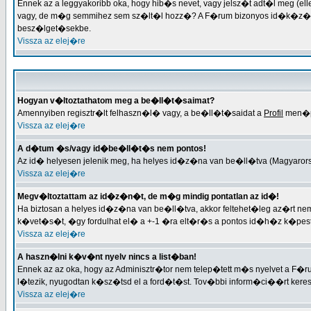
Ennek az a leggyakoribb oka, hogy hib�s nevet, vagy jelsz�t adt�l meg (el
vagy, de m�g semmihez sem sz�lt�l hozz�? A F�rum bizonyos id�k�z�nk�
besz�lget�sekbe.
Vissza az elej�re
Hogyan v�ltoztathatom meg a be�ll�t�saimat?
Amennyiben regisztr�lt felhaszn�l� vagy, a be�ll�t�saidat a
Profil
men�po
Vissza az elej�re
A d�tum �s/vagy id�be�ll�t�s nem pontos!
Az id� helyesen jelenik meg, ha helyes id�z�na van be�ll�tva (Magyarorsz
Vissza az elej�re
Megv�ltoztattam az id�z�n�t, de m�g mindig pontatlan az id�!
Ha biztosan a helyes id�z�na van be�ll�tva, akkor feltehet�leg az�rt 
k�vet�s�t, �gy fordulhat el� a +-1 �ra elt�r�s a pontos id�h�z k�pes
Vissza az elej�re
A haszn�lni k�v�nt nyelv nincs a list�ban!
Ennek az az oka, hogy az Adminisztr�tor nem telep�tett m�s nyelvet a F�
l�tezik, nyugodtan k�sz�tsd el a ford�t�st. Tov�bbi inform�ci��rt keresd 
Vissza az elej�re