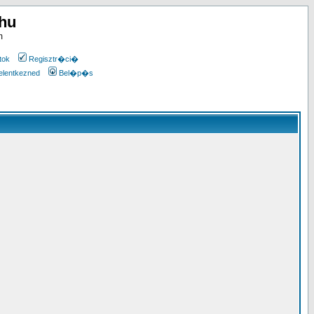
.hu
m
tok
Regisztr�ci�
elentkezned
Bel�p�s