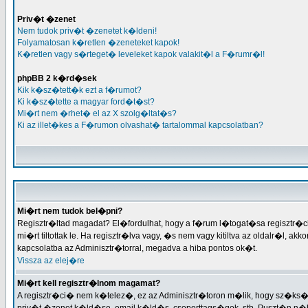
Priv�t �zenet
Nem tudok priv�t �zenetet k�ldeni!
Folyamatosan k�retlen �zeneteket kapok!
K�retlen vagy s�rteget� leveleket kapok valakit�l a F�rumr�l!
phpBB 2 k�rd�sek
Kik k�sz�tett�k ezt a f�rumot?
Ki k�sz�tette a magyar ford�t�st?
Mi�rt nem �rhet� el az X szolg�ltat�s?
Ki az illet�kes a F�rumon olvashat� tartalommal kapcsolatban?
Mi�rt nem tudok bel�pni?
Regisztr�ltad magadat? El�fordulhat, hogy a f�rum l�togat�sa regisztr�ci�
mi�rt tiltottak le. Ha regisztr�lva vagy, �s nem vagy kitiltva az oldalr�l, a
kapcsolatba az Adminisztr�torral, megadva a hiba pontos ok�t.
Vissza az elej�re
Mi�rt kell regisztr�lnom magamat?
A regisztr�ci� nem k�telez�, ez az Adminisztr�toron m�lik, hogy sz�ks�