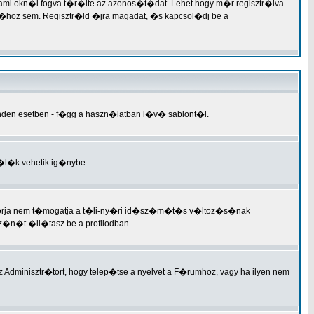
valami okn�l fogva t�r�lte az azonos�t�dat. Lehet hogy m�r regisztr�lva
hoz sem. Regisztr�ld �jra magadat, �s kapcsol�dj be a
inden esetben - f�gg a haszn�latban l�v� sablont�l.
n�l�k vehetik ig�nybe.
motorja nem t�mogatja a t�li-ny�ri id�sz�m�t�s v�ltoz�s�nak
�n�t �ll�tasz be a profilodban.
Adminisztr�tort, hogy telep�tse a nyelvet a F�rumhoz, vagy ha ilyen nem