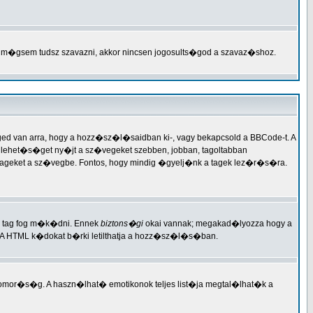
 m�gsem tudsz szavazni, akkor nincsen jogosults�god a szavaz�shoz.
 van arra, hogy a hozz�sz�l�saidban ki-, vagy bekapcsold a BBCode-t. A
lehet�s�get ny�jt a sz�vegeket szebben, jobban, tagoltabban
tageket a sz�vegbe. Fontos, hogy mindig �gyelj�nk a tagek lez�r�s�ra.
y tag fog m�k�dni. Ennek
biztons�gi
okai vannak; megakad�lyozza hogy a
A HTML k�dokat b�rki letilthatja a hozz�sz�l�s�ban.
szomor�s�g. A haszn�lhat� emotikonok teljes list�ja megtal�lhat�k a