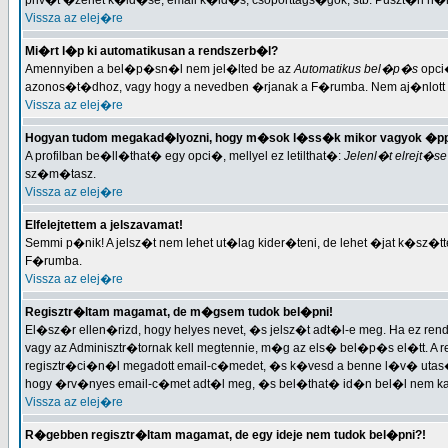
priv�t �zenet k�ld�se, email k�ld�s, csoporttags�gok, stb. Puszt�n n�
Vissza az elej�re
Mi�rt l�p ki automatikusan a rendszerb�l?
Amennyiben a bel�p�sn�l nem jel�lted be az
Automatikus bel�p�s
opci�
azonos�t�dhoz, vagy hogy a nevedben �rjanak a F�rumba. Nem aj�nlott
Vissza az elej�re
Hogyan tudom megakad�lyozni, hogy m�sok l�ss�k mikor vagyok �pp
A profilban be�ll�that� egy opci�, mellyel ez letilthat�:
Jelenl�t elrejt�se
sz�m�tasz.
Vissza az elej�re
Elfelejtettem a jelszavamat!
Semmi p�nik! A jelsz�t nem lehet ut�lag kider�teni, de lehet �jat k�sz�tte
F�rumba.
Vissza az elej�re
Regisztr�ltam magamat, de m�gsem tudok bel�pni!
El�sz�r ellen�rizd, hogy helyes nevet, �s jelsz�t adt�l-e meg. Ha ez rend
vagy az Adminisztr�tornak kell megtennie, m�g az els� bel�p�s el�tt. A r
regisztr�ci�n�l megadott email-c�medet, �s k�vesd a benne l�v� utas
hogy �rv�nyes email-c�met adt�l meg, �s bel�that� id�n bel�l nem kapt�l
Vissza az elej�re
R�gebben regisztr�ltam magamat, de egy ideje nem tudok bel�pni?!