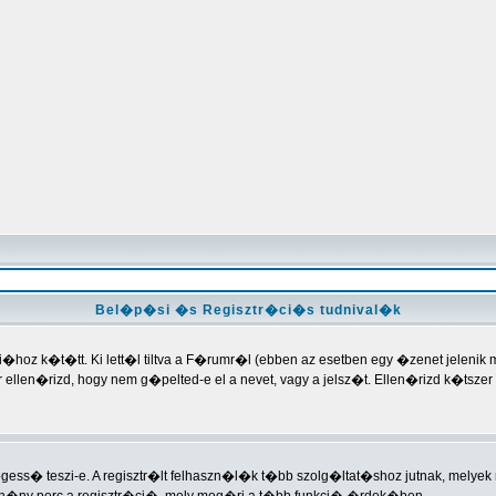
Bel�p�si �s Regisztr�ci�s tudnival�k
hoz k�t�tt. Ki lett�l tiltva a F�rumr�l (ebben az esetben egy �zenet jelenik 
kkor ellen�rizd, hogy nem g�pelted-e el a nevet, vagy a jelsz�t. Ellen�rizd k�tsz
gess� teszi-e. A regisztr�lt felhaszn�l�k t�bb szolg�ltat�shoz jutnak, mely