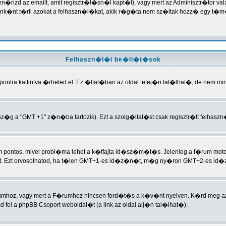
len�rizd az emailt, amit regisztr�l�sn�l kapt�l), vagy mert az Adminisztr�tor 
nt t�rli azokat a felhaszn�l�kat, akik r�g�ta nem sz�ltak hozz� egy t�m�
Felhaszn�l�i be�ll�t�sok
ntra kattintva �rheted el. Ez �ltal�ban az oldal tetej�n tal�lhat�, de nem m
�g a "GMT +1" z�n�ba tartozik). Ezt a szolg�ltat�st csak regisztr�lt felhasz
nem pontos, mivel probl�ma lehet a k�tfajta id�sz�m�t�s. Jelenleg a f�rum 
t. Ezt orvosolhatod, ha t�len GMT+1-es id�z�n�t, m�g ny�ron GMT+2-es id�z
rumhoz, vagy mert a F�rumhoz nincsen ford�t�s a k�v�nt nyelven. K�rd meg az 
fel a phpBB Csoport weboldal�t (a link az oldal alj�n tal�lhat�).