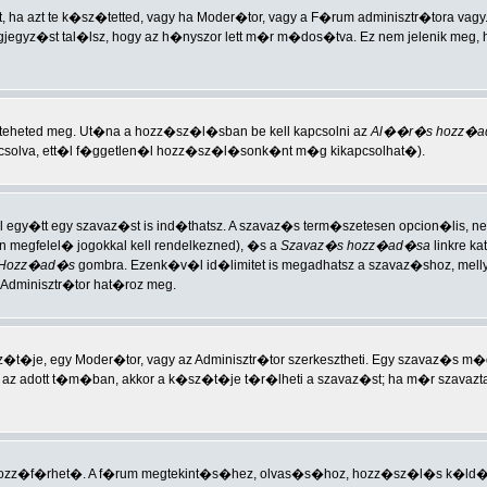
a azt te k�sz�tetted, vagy ha Moder�tor, vagy a F�rum adminisztr�tora vagy
gjegyz�st tal�lsz, hogy az h�nyszor lett m�r m�dos�tva. Ez nem jelenik meg,
n teheted meg. Ut�na a hozz�sz�l�sban be kell kapcsolni az
Al��r�s hozz�a
apcsolva, ett�l f�ggetlen�l hozz�sz�l�sonk�nt m�g kikapcsolhat�).
l egy�tt egy szavaz�st is ind�thatsz. A szavaz�s term�szetesen opcion�lis, 
megfelel� jogokkal kell rendelkezned), �s a
Szavaz�s hozz�ad�sa
linkre k
Hozz�ad�s
gombra. Ezenk�v�l id�limitet is megadhatsz a szavaz�shoz, mel
Adminisztr�tor hat�roz meg.
z�t�je, egy Moder�tor, vagy az Adminisztr�tor szerkesztheti. Egy szavaz
zott az adott t�m�ban, akkor a k�sz�t�je t�r�lheti a szavaz�st; ha m�r szavaz
ozz�f�rhet�. A f�rum megtekint�s�hez, olvas�s�hoz, hozz�sz�l�s k�ld�s�h