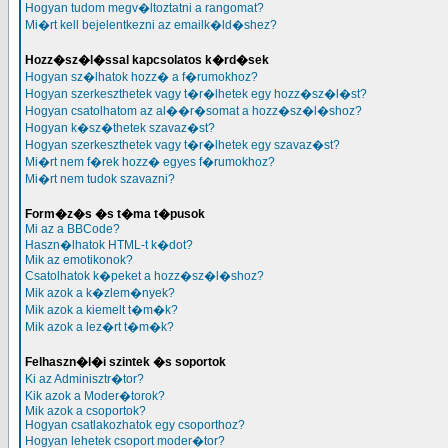
Hogyan tudom megv�ltoztatni a rangomat?
Mi�rt kell bejelentkezni az emailk�ld�shez?
Hozz�sz�l�ssal kapcsolatos k�rd�sek
Hogyan sz�lhatok hozz� a f�rumokhoz?
Hogyan szerkeszthetek vagy t�r�lhetek egy hozz�sz�l�st?
Hogyan csatolhatom az al��r�somat a hozz�sz�l�shoz?
Hogyan k�sz�thetek szavaz�st?
Hogyan szerkeszthetek vagy t�r�lhetek egy szavaz�st?
Mi�rt nem f�rek hozz� egyes f�rumokhoz?
Mi�rt nem tudok szavazni?
Form�z�s �s t�ma t�pusok
Mi az a BBCode?
Haszn�lhatok HTML-t k�dot?
Mik az emotikonok?
Csatolhatok k�peket a hozz�sz�l�shoz?
Mik azok a k�zlem�nyek?
Mik azok a kiemelt t�m�k?
Mik azok a lez�rt t�m�k?
Felhaszn�l�i szintek �s soportok
Ki az Adminisztr�tor?
Kik azok a Moder�torok?
Mik azok a csoportok?
Hogyan csatlakozhatok egy csoporthoz?
Hogyan lehetek csoport moder�tor?