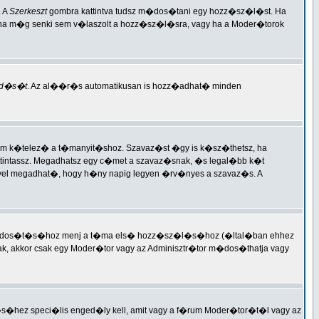
. A
Szerkeszt
gombra kattintva tudsz m�dos�tani egy hozz�sz�l�st. Ha
 ha m�g senki sem v�laszolt a hozz�sz�l�sra, vagy ha a Moder�torok
d�s�t
. Az al��r�s automatikusan is hozz�adhat� minden
nem k�telez� a t�manyit�shoz. Szavaz�st �gy is k�sz�thetsz, ha
attintassz. Megadhatsz egy c�met a szavaz�snak, �s legal�bb k�t
lyel megadhat�, hogy h�ny napig legyen �rv�nyes a szavaz�s. A
�s m�dos�t�s�hoz menj a t�ma els� hozz�sz�l�s�hoz (�ltal�ban ehhez
tak, akkor csak egy Moder�tor vagy az Adminisztr�tor m�dos�thatja vagy
ez speci�lis enged�ly kell, amit vagy a f�rum Moder�tor�t�l vagy az