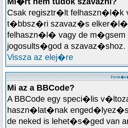
Mi�rt nem tudok szavazni?
Csak regisztr�lt felhaszn�l�k
t�bbsz�ri szavaz�s elker�l�se
felhaszn�l� vagy de m�gsem tu
jogosults�god a szavaz�shoz.
Vissza az elej�re
Form�z�
Mi az a BBCode?
A BBCode egy speci�lis v�ltoz
haszn�lat�nak enged�lyez�se
de neked is lehet�s�ged van a