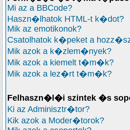
Mi az a BBCode?
Haszn�lhatok HTML-t k�dot?
Mik az emotikonok?
Csatolhatok k�peket a hozz�
Mik azok a k�zlem�nyek?
Mik azok a kiemelt t�m�k?
Mik azok a lez�rt t�m�k?
Felhaszn�l�i szintek �s sop
Ki az Adminisztr�tor?
Kik azok a Moder�torok?