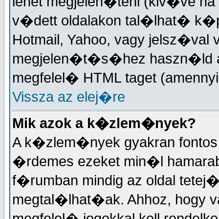
lehet megjelen�teni (kiv�ve ha
v�dett oldalakon tal�lhat� k�
Hotmail, Yahoo, vagy jelsz�val 
megjelen�t�s�hez haszn�ld a 
megfelel� HTML taget (amennyi
Vissza az elej�re
Mik azok a k�zlem�nyek?
A k�zlem�nyek gyakran fontos 
�rdemes ezeket min�l hamarabb
f�rumban mindig az oldal tetej
megtal�lhat�ak. Ahhoz, hogy 
megfelel� jogokkal kell rendelk