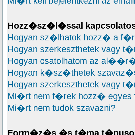
Mi�rt kell bejelentkezni az em
Hozz�sz�l�ssal kapcsolato
Hogyan sz�lhatok hozz� a f�
Hogyan szerkeszthetek vagy t
Hogyan csatolhatom az al��
Hogyan k�sz�thetek szavaz�
Hogyan szerkeszthetek vagy t�
Mi�rt nem f�rek hozz� egyes
Mi�rt nem tudok szavazni?
Form�z�s �s t�ma t�puso