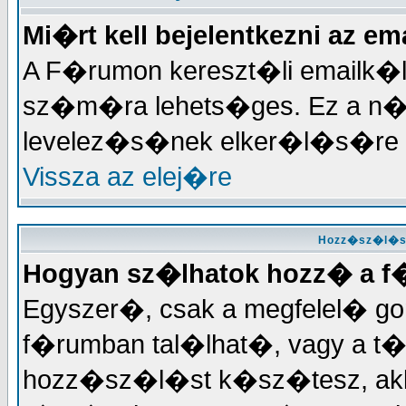
Mi�rt kell bejelentkezni az 
A F�rumon kereszt�li emailk�l
sz�m�ra lehets�ges. Ez a n
levelez�s�nek elker�l�s�re 
Vissza az elej�re
Hozz�sz�l�ss
Hogyan sz�lhatok hozz� a 
Egyszer�, csak a megfelel� gomb
f�rumban tal�lhat�, vagy a t
hozz�sz�l�st k�sz�tesz, akko