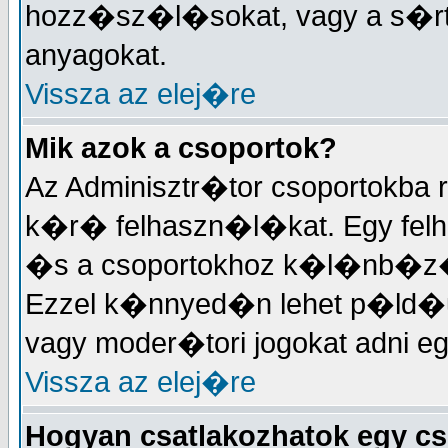
hozz�sz�l�sokat, vagy a s�
anyagokat.
Vissza az elej�re
Mik azok a csoportok?
Az Adminisztr�tor csoportokba
k�r� felhaszn�l�kat. Egy felh
�s a csoportokhoz k�l�nb�z�
Ezzel k�nnyed�n lehet p�ld�
vagy moder�tori jogokat adni 
Vissza az elej�re
Hogyan csatlakozhatok egy c