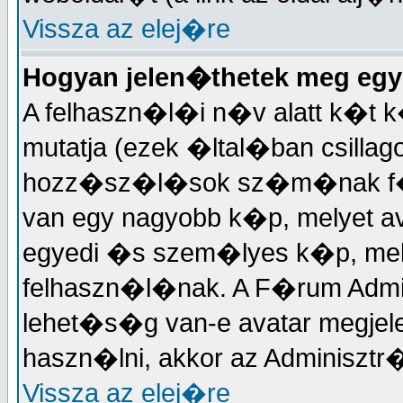
Vissza az elej�re
Hogyan jelen�thetek meg egy
A felhaszn�l�i n�v alatt k�t k
mutatja (ezek �ltal�ban csillag
hozz�sz�l�sok sz�m�nak f�g
van egy nagyobb k�p, melyet a
egyedi �s szem�lyes k�p, m
felhaszn�l�nak. A F�rum Admi
lehet�s�g van-e avatar megjel
haszn�lni, akkor az Adminisztr�t
Vissza az elej�re