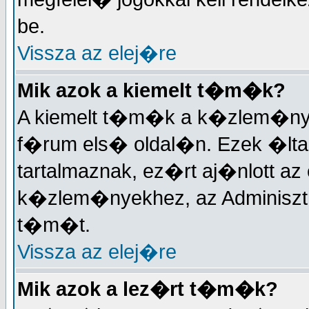
be.
Vissza az elej�re
Mik azok a kiemelt t�m�k?
A kiemelt t�m�k a k�zlem�nyek
f�rum els� oldal�n. Ezek �lta
tartalmaznak, ez�rt aj�nlott a
k�zlem�nyekhez, az Adminisztr�
t�m�t.
Vissza az elej�re
Mik azok a lez�rt t�m�k?