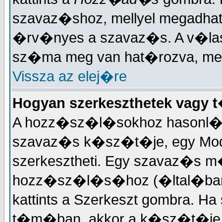
szavaz�shoz, mellyel megadhat
�rv�nyes a szavaz�s. A v�la
sz�ma meg van hat�rozva, mely
Vissza az elej�re
Hogyan szerkeszthetek vagy 
A hozz�sz�l�sokhoz hasonl�a
szavaz�s k�sz�t�je, egy Mode
szerkesztheti. Egy szavaz�s
hozz�sz�l�s�hoz (�ltal�ban 
kattints a Szerkeszt gombra. Ha
t�m�ban, akkor a k�sz�t�je 