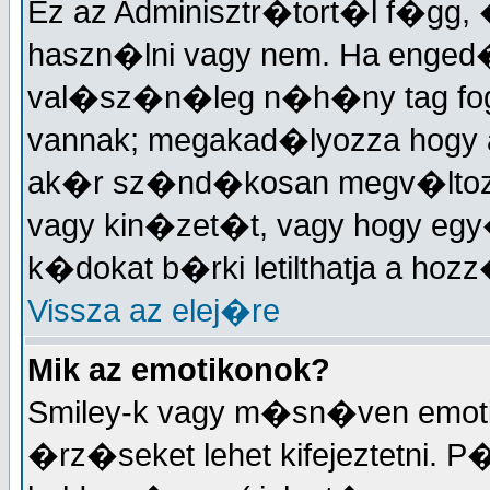
Ez az Adminisztr�tort�l f�gg,
haszn�lni vagy nem. Ha enged�
val�sz�n�leg n�h�ny tag fo
vannak; megakad�lyozza hogy 
ak�r sz�nd�kosan megv�ltozt
vagy kin�zet�t, vagy hogy eg
k�dokat b�rki letilthatja a h
Vissza az elej�re
Mik az emotikonok?
Smiley-k vagy m�sn�ven emotik
�rz�seket lehet kifejeztetni. P