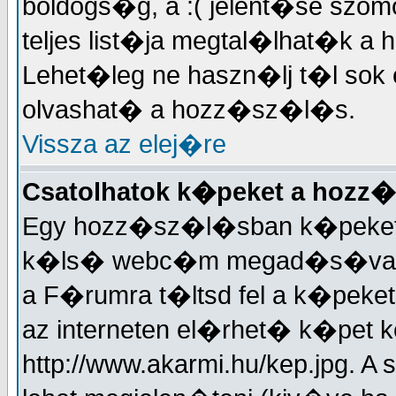
boldogs�g, a :( jelent�se sz
teljes list�ja megtal�lhat�
Lehet�leg ne haszn�lj t�l sok 
olvashat� a hozz�sz�l�s.
Vissza az elej�re
Csatolhatok k�peket a hoz
Egy hozz�sz�l�sban k�peket is 
k�ls� webc�m megad�s�val. J
a F�rumra t�ltsd fel a k�peke
az interneten el�rhet� k�pet k
http://www.akarmi.hu/kep.jpg. 