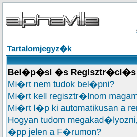
Tartalomjegyz�k
Bel�p�si �s Regisztr�ci�s 
Mi�rt nem tudok bel�pni?
Mi�rt kell regisztr�lnom maga
Mi�rt l�p ki automatikusan a r
Hogyan tudom megakad�lyozni
�pp jelen a F�rumon?