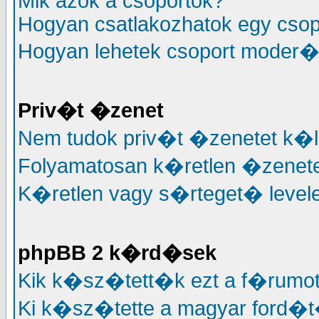
Mik azok a csoportok?
Hogyan csatlakozhatok egy cso
Hogyan lehetek csoport moder�
Priv�t �zenet
Nem tudok priv�t �zenetet k�l
Folyamatosan k�retlen �zenete
K�retlen vagy s�rteget� levele
phpBB 2 k�rd�sek
Kik k�sz�tett�k ezt a f�rumo
Ki k�sz�tette a magyar ford�