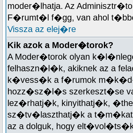
moder�lhatja. Az Adminisztr�t
F�rumt�l f�gg, van ahol t�bben
Vissza az elej�re
Kik azok a Moder�torok?
A Moder�torok olyan k�l�nleg
felhaszn�l�k, akiknek az a fela
k�vess�k a f�rumok m�k�d�
hozz�sz�l�s szerkeszt�se v
lez�rhatj�k, kinyithatj�k, �the
sz�tv�laszthatj�k a t�m�kat,
az a dolguk, hogy elt�vol�ts�