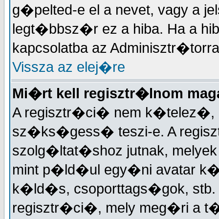
g�pelted-e el a nevet, vagy a je
legt�bbsz�r ez a hiba. Ha a hi
kapcsolatba az Adminisztr�torra
Vissza az elej�re
Mi�rt kell regisztr�lnom ma
A regisztr�ci� nem k�telez�, 
sz�ks�gess� teszi-e. A regisz
szolg�ltat�shoz jutnak, melye
mint p�ld�ul egy�ni avatar k�
k�ld�s, csoporttags�gok, stb
regisztr�ci�, mely meg�ri a 