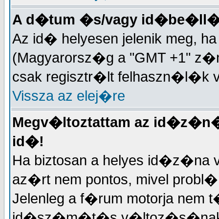
A d�tum �s/vagy id�be�ll�
Az id� helyesen jelenik meg, 
(Magyarorsz�g a "GMT +1" z�n�
csak regisztr�lt felhaszn�l�k 
Vissza az elej�re
Megv�ltoztattam az id�z�n�t
id�!
Ha biztosan a helyes id�z�na v
az�rt nem pontos, mivel probl
Jelenleg a f�rum motorja nem t
id�sz�m�t�s v�ltoz�s�nak k