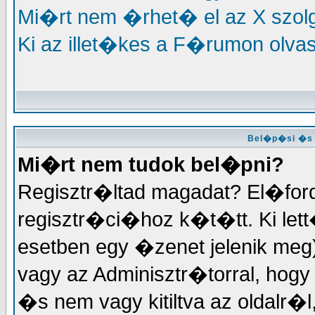
Mi�rt nem �rhet� el az X szo
Ki az illet�kes a F�rumon olva
Bel�p�si �s 
Mi�rt nem tudok bel�pni?
Regisztr�ltad magadat? El�for
regisztr�ci�hoz k�t�tt. Ki lett
esetben egy �zenet jelenik meg
vagy az Adminisztr�torral, hogy m
�s nem vagy kitiltva az oldalr�l