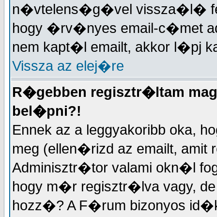
n�vtelens�g�vel vissza�l� fe
hogy �rv�nyes email-c�met a
nem kapt�l emailt, akkor l�pj k
Vissza az elej�re
R�gebben regisztr�ltam maga
bel�pni?!
Ennek az a leggyakoribb oka, ho
meg (ellen�rizd az emailt, amit
Adminisztr�tor valami okn�l f
hogy m�r regisztr�lva vagy, 
hozz�? A F�rum bizonyos id�