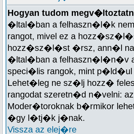
Hogyan tudom megv�ltoztatn
�ltal�ban a felhaszn�l�k nem
rangot, mivel ez a hozz�sz�
hozz�sz�l�st �rsz, ann�l nagy
�ltal�ban a felhaszn�l�n�v a
speci�lis rangok, mint p�ld�ul
Lehet�leg ne sz�lj hozz� fele
rangodat szeretn�d n�velni: a
Moder�toroknak b�rmikor lehet
�gy l�tj�k j�nak.
Vissza az elej�re