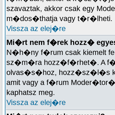
szavaztak, akkor csak egy Mode
m�dos�thatja vagy t�r�lheti.
Vissza az elej�re
Mi�rt nem f�rek hozz� egy
N�h�ny f�rum csak kiemelt fe
sz�m�ra hozz�f�rhet�. A f�
olvas�s�hoz, hozz�sz�l�s k�
amit vagy a f�rum Moder�tor�t
kaphatsz meg.
Vissza az elej�re