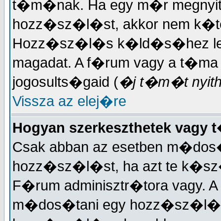
t�m�nak. Ha egy m�r megnyit
hozz�sz�l�st, akkor nem k�t
Hozz�sz�l�s k�ld�s�hez lehet
magadat. A f�rum vagy a t�ma
jogosults�gaid (
�j t�m�t nyitha
Vissza az elej�re
Hogyan szerkeszthetek vagy
Csak abban az esetben m�dos�
hozz�sz�l�st, ha azt te k�sz�
F�rum adminisztr�tora vagy. A
m�dos�tani egy hozz�sz�l�st.