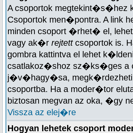
A csoportok megtekint�s�hez ka
Csoportok men�pontra. A link h
minden csoport �rhet� el, lehe
vagy ak�r
rejtett
csoportok is. H
gombra kattintva el lehet k�lden
csatlakoz�shoz sz�ks�ges a 
j�v�hagy�sa, megk�rdezheti, h
csoportba. Ha a moder�tor elut
biztosan megvan az oka, �gy n
Vissza az elej�re
Hogyan lehetek csoport mode