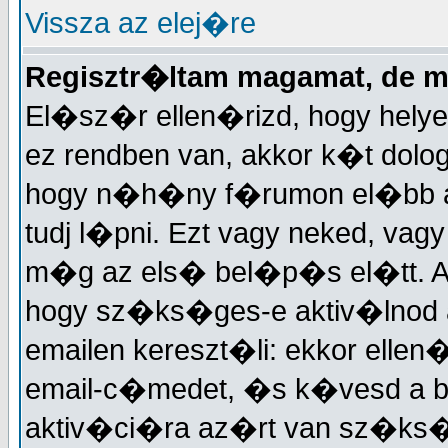
Vissza az elej�re
Regisztr�ltam magamat, de 
El�sz�r ellen�rizd, hogy helye
ez rendben van, akkor k�t dolog
hogy n�h�ny f�rumon el�bb akt
tudj l�pni. Ezt vagy neked, vagy
m�g az els� bel�p�s el�tt. A
hogy sz�ks�ges-e aktiv�lnod a
emailen kereszt�li: ekkor elle
email-c�medet, �s k�vesd a 
aktiv�ci�ra az�rt van sz�ks