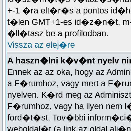
+-1 �ra elt�r�s a pontos id�h
t�len GMT+1-es id�z�n�t, 
�ll�tasz be a profilodban.
Vissza az elej�re
A haszn�lni k�v�nt nyelv nin
Ennek az az oka, hogy az Admin
a F�rumhoz, vagy mert a F�r
nyelven. K�rd meg az Adminisztr
F�rumhoz, vagy ha ilyen nem l
ford�t�st. Tov�bbi inform�ci�
weboldal�t (a link az oldal alj�