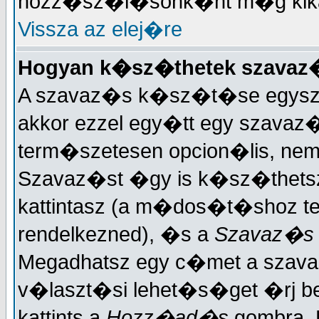
hozz�sz�l�sonk�nt m�g kika
Vissza az elej�re
Hogyan k�sz�thetek szavaz
A szavaz�s k�sz�t�se egysze
akkor ezzel egy�tt egy szavaz�
term�szetesen opcion�lis, ne
Szavaz�st �gy is k�sz�thets
kattintasz (a m�dos�t�shoz ter
rendelkezned), �s a
Szavaz�s
Megadhatsz egy c�met a szav
v�laszt�si lehet�s�get �rj 
kattints a
Hozz�ad�s
gombra. 