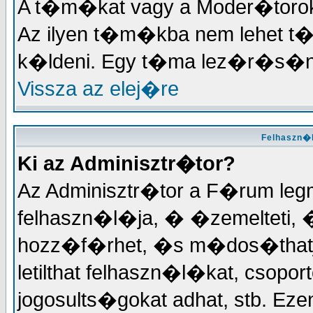
A t�m�kat vagy a Moder�torok, 
Az ilyen t�m�kba nem lehet t
k�ldeni. Egy t�ma lez�r�s�na
Vissza az elej�re
Felhaszn�l
Ki az Adminisztr�tor?
Az Adminisztr�tor a F�rum le
felhaszn�l�ja, � �zemelteti, 
hozz�f�rhet, �s m�dos�thatja
letilthat felhaszn�l�kat, csopor
jogosults�gokat adhat, stb. 