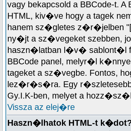
vagy bekapcsold a BBCode-t. 
HTML, kiv�ve hogy a tagek ne
hanem sz�gletes z�r�jelben "["
ny�jt a sz�vegeket szebben, jo
haszn�latban l�v� sablont�l f
BBCode panel, melyr�l k�nnyed�
tageket a sz�vegbe. Fontos, ho
lez�r�s�ra. Egy r�szleteseb
Gy.I.K-ben, melyet a hozz�s
Vissza az elej�re
Haszn�lhatok HTML-t k�dot