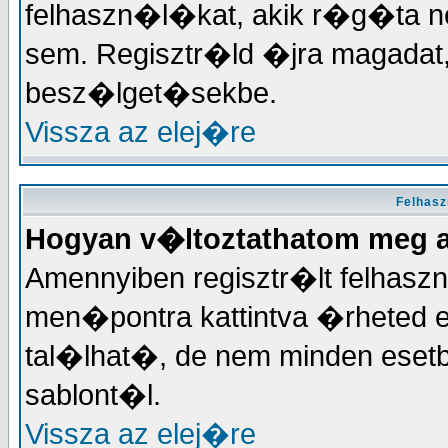
felhaszn�l�kat, akik r�g�ta
sem. Regisztr�ld �jra magadat
besz�lget�sekbe.
Vissza az elej�re
Felhas
Hogyan v�ltoztathatom meg 
Amennyiben regisztr�lt felhas
men�pontra kattintva �rheted el
tal�lhat�, de nem minden eset
sablont�l.
Vissza az elej�re