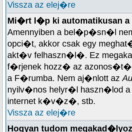
Vissza az elej�re
Mi�rt l�p ki automatikusan a
Amennyiben a bel�p�sn�l nem 
opci�t, akkor csak egy meghat�r
akt�v felhaszn�l�. Ez megakad
f�rjenek hozz� az azonos�t�d
a F�rumba. Nem aj�nlott az
Au
nyilv�nos helyr�l haszn�lod 
internet k�v�z�, stb.
Vissza az elej�re
Hogyan tudom megakad�lyoz