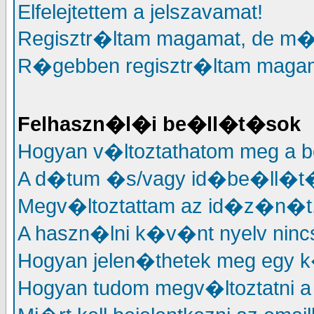
Elfelejtettem a jelszavamat!
Regisztr�ltam magamat, de m�
R�gebben regisztr�ltam magama
Felhaszn�l�i be�ll�t�sok
Hogyan v�ltoztathatom meg a 
A d�tum �s/vagy id�be�ll�t�
Megv�ltoztattam az id�z�n�t, 
A haszn�lni k�v�nt nyelv nincs
Hogyan jelen�thetek meg egy k
Hogyan tudom megv�ltoztatni a