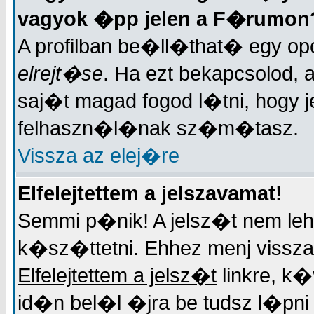
vagyok �pp jelen a F�rumon
A profilban be�ll�that� egy opc
elrejt�se
. Ha ezt bekapcsolod, 
saj�t magad fogod l�tni, hogy j
felhaszn�l�nak sz�m�tasz.
Vissza az elej�re
Elfelejtettem a jelszavamat!
Semmi p�nik! A jelsz�t nem lehe
k�sz�ttetni. Ehhez menj vissza 
Elfelejtettem a jelsz�t
linkre, k
id�n bel�l �jra be tudsz l�pn