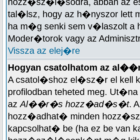
hozz�sz�l�sodra, abban az es
tal�lsz, hogy az h�nyszor let
ha m�g senki sem v�laszolt a
Moder�torok vagy az Adminisztr
Vissza az elej�re
Hogyan csatolhatom az al�
A csatol�shoz el�sz�r el kell
profilodban teheted meg. Ut�na
az
Al��r�s hozz�ad�s�t
. 
hozz�adhat� minden hozz�sz�l
kapcsolhat� be (ha ez be van k