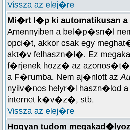
Vissza az elej�re
Mi�rt l�p ki automatikusan a
Amennyiben a bel�p�sn�l nem 
opci�t, akkor csak egy meghat�r
akt�v felhaszn�l�. Ez megakad
f�rjenek hozz� az azonos�t�d
a F�rumba. Nem aj�nlott az
Au
nyilv�nos helyr�l haszn�lod 
internet k�v�z�, stb.
Vissza az elej�re
Hogyan tudom megakad�lyoz