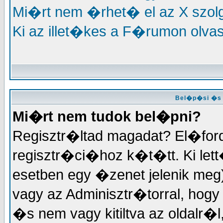
Mi�rt nem �rhet� el az X szo
Ki az illet�kes a F�rumon olva
Bel�p�si �s 
Mi�rt nem tudok bel�pni?
Regisztr�ltad magadat? El�for
regisztr�ci�hoz k�t�tt. Ki lett
esetben egy �zenet jelenik meg
vagy az Adminisztr�torral, hogy m
�s nem vagy kitiltva az oldalr�l