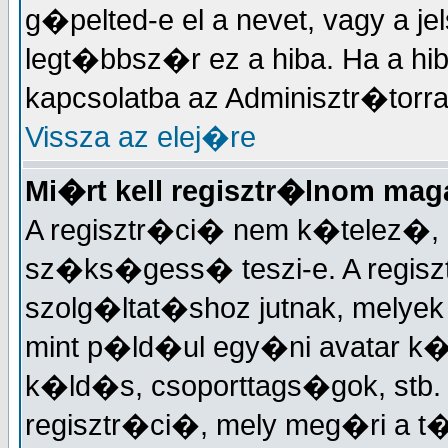
g�pelted-e el a nevet, vagy a je
legt�bbsz�r ez a hiba. Ha a hi
kapcsolatba az Adminisztr�torra
Vissza az elej�re
Mi�rt kell regisztr�lnom ma
A regisztr�ci� nem k�telez�, 
sz�ks�gess� teszi-e. A regisz
szolg�ltat�shoz jutnak, melye
mint p�ld�ul egy�ni avatar k�
k�ld�s, csoporttags�gok, stb
regisztr�ci�, mely meg�ri a 