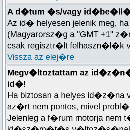
A d�tum �s/vagy id�be�ll�
Az id� helyesen jelenik meg, 
(Magyarorsz�g a "GMT +1" z�n�
csak regisztr�lt felhaszn�l�k 
Vissza az elej�re
Megv�ltoztattam az id�z�n�t
id�!
Ha biztosan a helyes id�z�na v
az�rt nem pontos, mivel probl
Jelenleg a f�rum motorja nem t
id�sz�m�t�s v�ltoz�s�nak k