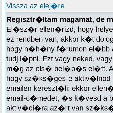
Vissza az elej�re
Regisztr�ltam magamat, de 
El�sz�r ellen�rizd, hogy helye
ez rendben van, akkor k�t dolog
hogy n�h�ny f�rumon el�bb akt
tudj l�pni. Ezt vagy neked, vagy
m�g az els� bel�p�s el�tt. A
hogy sz�ks�ges-e aktiv�lnod a
emailen kereszt�li: ekkor elle
email-c�medet, �s k�vesd a 
aktiv�ci�ra az�rt van sz�ks