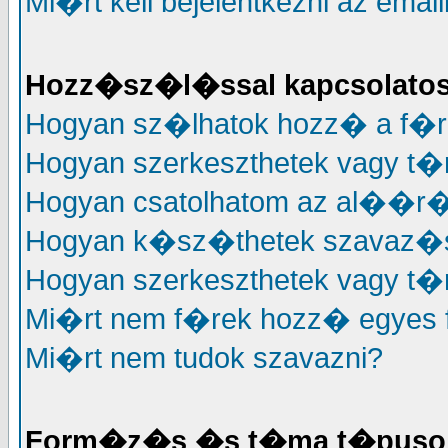
Mi�rt kell bejelentkezni az em
Hozz�sz�l�ssal kapcsolato
Hogyan sz�lhatok hozz� a f�
Hogyan szerkeszthetek vagy t
Hogyan csatolhatom az al��
Hogyan k�sz�thetek szavaz�
Hogyan szerkeszthetek vagy t�
Mi�rt nem f�rek hozz� egyes
Mi�rt nem tudok szavazni?
Form�z�s �s t�ma t�puso