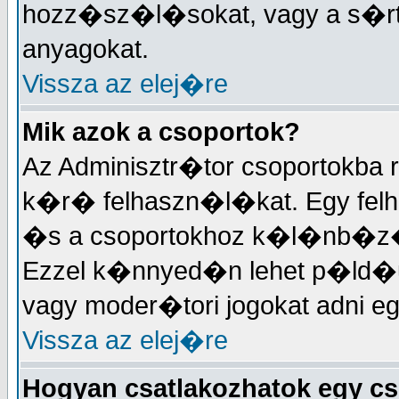
hozz�sz�l�sokat, vagy a s�
anyagokat.
Vissza az elej�re
Mik azok a csoportok?
Az Adminisztr�tor csoportokba
k�r� felhaszn�l�kat. Egy felh
�s a csoportokhoz k�l�nb�z�
Ezzel k�nnyed�n lehet p�ld�
vagy moder�tori jogokat adni 
Vissza az elej�re
Hogyan csatlakozhatok egy c