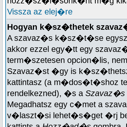
hozz�sz�l�sonk�nt m�g kika
Vissza az elej�re
Hogyan k�sz�thetek szavaz
A szavaz�s k�sz�t�se egysze
akkor ezzel egy�tt egy szavaz�
term�szetesen opcion�lis, ne
Szavaz�st �gy is k�sz�thets
kattintasz (a m�dos�t�shoz ter
rendelkezned), �s a
Szavaz�s
Megadhatsz egy c�met a szav
v�laszt�si lehet�s�get �rj 
kattints a
Hozz�ad�s
gombra. 