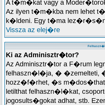
A t�m�kat vagy a Moder�torok, 
Az ilyen t�m�kba nem lehet t
k�ldeni. Egy t�ma lez�r�s�na
Vissza az elej�re
Felhaszn�l
Ki az Adminisztr�tor?
Az Adminisztr�tor a F�rum le
felhaszn�l�ja, � �zemelteti, 
hozz�f�rhet, �s m�dos�thatja
letilthat felhaszn�l�kat, csopor
jogosults�gokat adhat, stb. 