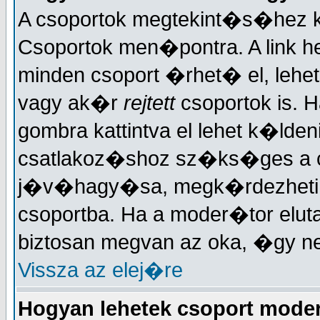
A csoportok megtekint�s�hez ka
Csoportok men�pontra. A link h
minden csoport �rhet� el, lehe
vagy ak�r
rejtett
csoportok is. H
gombra kattintva el lehet k�lden
csatlakoz�shoz sz�ks�ges a 
j�v�hagy�sa, megk�rdezheti, h
csoportba. Ha a moder�tor elut
biztosan megvan az oka, �gy n
Vissza az elej�re
Hogyan lehetek csoport mode