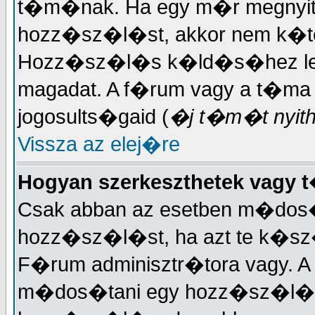
t�m�nak. Ha egy m�r megnyit
hozz�sz�l�st, akkor nem k�t
Hozz�sz�l�s k�ld�s�hez lehet
magadat. A f�rum vagy a t�ma
jogosults�gaid (
�j t�m�t nyitha
Vissza az elej�re
Hogyan szerkeszthetek vagy
Csak abban az esetben m�dos�
hozz�sz�l�st, ha azt te k�sz�
F�rum adminisztr�tora vagy. A
m�dos�tani egy hozz�sz�l�st.