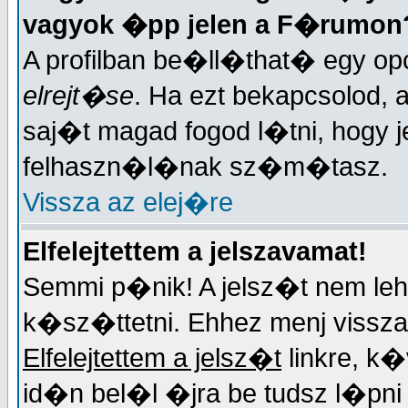
vagyok �pp jelen a F�rumon
A profilban be�ll�that� egy opc
elrejt�se
. Ha ezt bekapcsolod, 
saj�t magad fogod l�tni, hogy j
felhaszn�l�nak sz�m�tasz.
Vissza az elej�re
Elfelejtettem a jelszavamat!
Semmi p�nik! A jelsz�t nem lehe
k�sz�ttetni. Ehhez menj vissza 
Elfelejtettem a jelsz�t
linkre, k
id�n bel�l �jra be tudsz l�pn