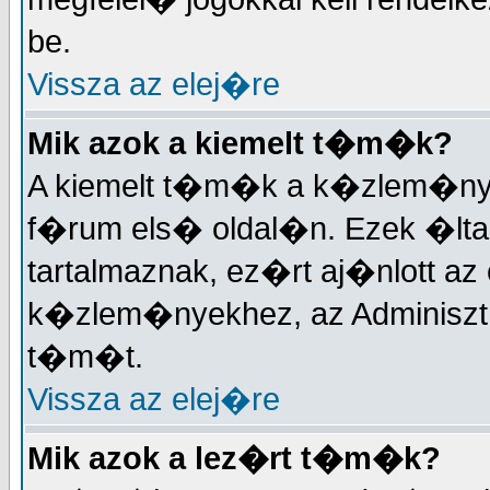
be.
Vissza az elej�re
Mik azok a kiemelt t�m�k?
A kiemelt t�m�k a k�zlem�nyek
f�rum els� oldal�n. Ezek �lta
tartalmaznak, ez�rt aj�nlott a
k�zlem�nyekhez, az Adminisztr�
t�m�t.
Vissza az elej�re
Mik azok a lez�rt t�m�k?