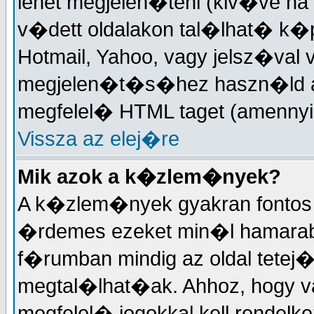
lehet megjelen�teni (kiv�ve ha
v�dett oldalakon tal�lhat� k�
Hotmail, Yahoo, vagy jelsz�val 
megjelen�t�s�hez haszn�ld a 
megfelel� HTML taget (amennyi
Vissza az elej�re
Mik azok a k�zlem�nyek?
A k�zlem�nyek gyakran fontos 
�rdemes ezeket min�l hamarabb
f�rumban mindig az oldal tetej
megtal�lhat�ak. Ahhoz, hogy 
megfelel� jogokkal kell rendelk