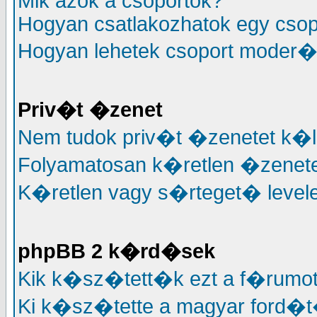
Mik azok a csoportok?
Hogyan csatlakozhatok egy cso
Hogyan lehetek csoport moder�
Priv�t �zenet
Nem tudok priv�t �zenetet k�l
Folyamatosan k�retlen �zenete
K�retlen vagy s�rteget� levele
phpBB 2 k�rd�sek
Kik k�sz�tett�k ezt a f�rumo
Ki k�sz�tette a magyar ford�