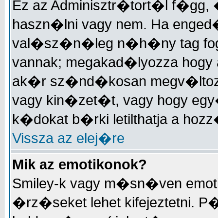
Ez az Adminisztr�tort�l f�gg,
haszn�lni vagy nem. Ha enged�
val�sz�n�leg n�h�ny tag fo
vannak; megakad�lyozza hogy 
ak�r sz�nd�kosan megv�ltozt
vagy kin�zet�t, vagy hogy eg
k�dokat b�rki letilthatja a h
Vissza az elej�re
Mik az emotikonok?
Smiley-k vagy m�sn�ven emotik
�rz�seket lehet kifejeztetni. P