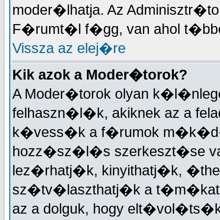
moder�lhatja. Az Adminisztr�t
F�rumt�l f�gg, van ahol t�bben
Vissza az elej�re
Kik azok a Moder�torok?
A Moder�torok olyan k�l�nleg
felhaszn�l�k, akiknek az a fela
k�vess�k a f�rumok m�k�d�
hozz�sz�l�s szerkeszt�se v
lez�rhatj�k, kinyithatj�k, �the
sz�tv�laszthatj�k a t�m�kat,
az a dolguk, hogy elt�vol�ts�