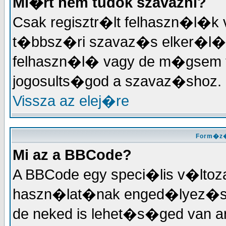
Mi�rt nem tudok szavazni?
Csak regisztr�lt felhaszn�l�k
t�bbsz�ri szavaz�s elker�l�se
felhaszn�l� vagy de m�gsem tu
jogosults�god a szavaz�shoz.
Vissza az elej�re
Form�z�
Mi az a BBCode?
A BBCode egy speci�lis v�ltoz
haszn�lat�nak enged�lyez�se
de neked is lehet�s�ged van a