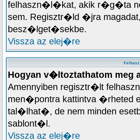
felhaszn�l�kat, akik r�g�ta
sem. Regisztr�ld �jra magadat
besz�lget�sekbe.
Vissza az elej�re
Felhas
Hogyan v�ltoztathatom meg 
Amennyiben regisztr�lt felhas
men�pontra kattintva �rheted el
tal�lhat�, de nem minden eset
sablont�l.
Vissza az elej�re