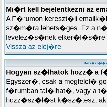
Mi�rt kell bejelentkezni az 
A F�rumon kereszt�li emailk�l
sz�m�ra lehets�ges. Ez a n
levelez�s�nek elker�l�s�re 
Vissza az elej�re
Hozz�sz�l�ss
Hogyan sz�lhatok hozz� a 
Egyszer�, csak a megfelel� gomb
f�rumban tal�lhat�, vagy a t
hozz�sz�l�st k�sz�tesz, akko