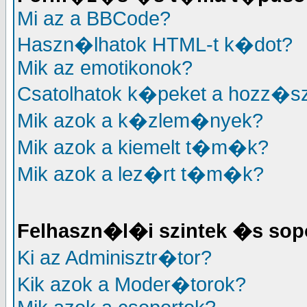
Mi az a BBCode?
Haszn�lhatok HTML-t k�dot?
Mik az emotikonok?
Csatolhatok k�peket a hozz�
Mik azok a k�zlem�nyek?
Mik azok a kiemelt t�m�k?
Mik azok a lez�rt t�m�k?
Felhaszn�l�i szintek �s sop
Ki az Adminisztr�tor?
Kik azok a Moder�torok?