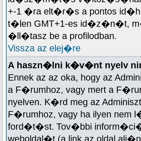
+-1 �ra elt�r�s a pontos id�h
t�len GMT+1-es id�z�n�t, 
�ll�tasz be a profilodban.
Vissza az elej�re
A haszn�lni k�v�nt nyelv nin
Ennek az az oka, hogy az Admin
a F�rumhoz, vagy mert a F�r
nyelven. K�rd meg az Adminisztr
F�rumhoz, vagy ha ilyen nem l
ford�t�st. Tov�bbi inform�ci�
weboldal�t (a link az oldal alj�