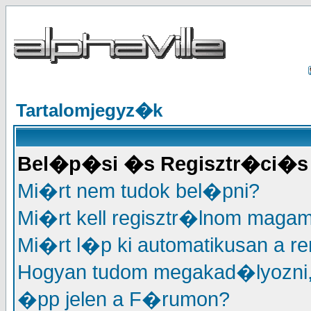
Tartalomjegyz�k
Bel�p�si �s Regisztr�ci�s 
Mi�rt nem tudok bel�pni?
Mi�rt kell regisztr�lnom maga
Mi�rt l�p ki automatikusan a r
Hogyan tudom megakad�lyozni
�pp jelen a F�rumon?