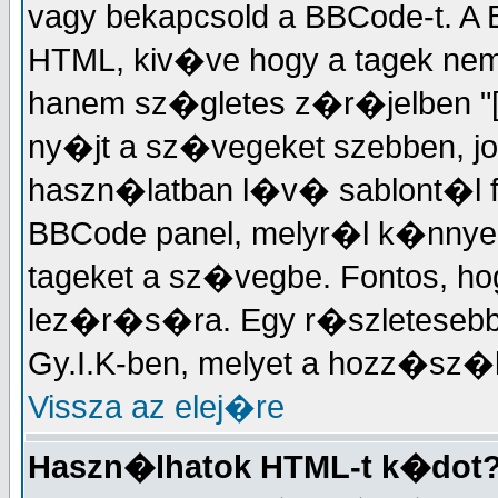
vagy bekapcsold a BBCode-t. 
HTML, kiv�ve hogy a tagek ne
hanem sz�gletes z�r�jelben "["
ny�jt a sz�vegeket szebben, jo
haszn�latban l�v� sablont�l f
BBCode panel, melyr�l k�nnyed�
tageket a sz�vegbe. Fontos, ho
lez�r�s�ra. Egy r�szleteseb
Gy.I.K-ben, melyet a hozz�s
Vissza az elej�re
Haszn�lhatok HTML-t k�dot