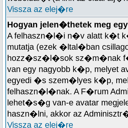
Vissza az elej�re
Hogyan jelen�thetek meg egy
A felhaszn�l�i n�v alatt k�t k
mutatja (ezek �ltal�ban csillag
hozz�sz�l�sok sz�m�nak f�g
van egy nagyobb k�p, melyet a
egyedi �s szem�lyes k�p, m
felhaszn�l�nak. A F�rum Admi
lehet�s�g van-e avatar megjel
haszn�lni, akkor az Adminisztr�t
Vissza az elej�re