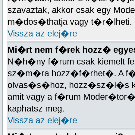
szavaztak, akkor csak egy Mode
m�dos�thatja vagy t�r�lheti.
Vissza az elej�re
Mi�rt nem f�rek hozz� egy
N�h�ny f�rum csak kiemelt fe
sz�m�ra hozz�f�rhet�. A f�
olvas�s�hoz, hozz�sz�l�s k�
amit vagy a f�rum Moder�tor�t
kaphatsz meg.
Vissza az elej�re