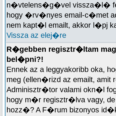
n�vtelens�g�vel vissza�l� fe
hogy �rv�nyes email-c�met a
nem kapt�l emailt, akkor l�pj k
Vissza az elej�re
R�gebben regisztr�ltam maga
bel�pni?!
Ennek az a leggyakoribb oka, ho
meg (ellen�rizd az emailt, amit
Adminisztr�tor valami okn�l f
hogy m�r regisztr�lva vagy, 
hozz�? A F�rum bizonyos id�