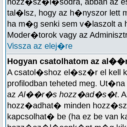
hozz�sz�l�sodra, abban az es
tal�lsz, hogy az h�nyszor let
ha m�g senki sem v�laszolt a
Moder�torok vagy az Adminisztr
Vissza az elej�re
Hogyan csatolhatom az al�
A csatol�shoz el�sz�r el kell
profilodban teheted meg. Ut�na
az
Al��r�s hozz�ad�s�t
. 
hozz�adhat� minden hozz�sz�l
kapcsolhat� be (ha ez be van k