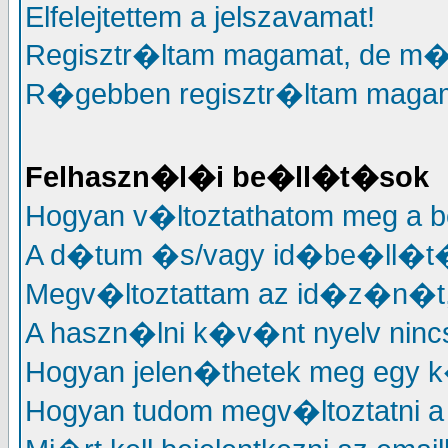
Elfelejtettem a jelszavamat!
Regisztr�ltam magamat, de m�
R�gebben regisztr�ltam magama
Felhaszn�l�i be�ll�t�sok
Hogyan v�ltoztathatom meg a 
A d�tum �s/vagy id�be�ll�t�
Megv�ltoztattam az id�z�n�t, 
A haszn�lni k�v�nt nyelv nincs
Hogyan jelen�thetek meg egy k
Hogyan tudom megv�ltoztatni a