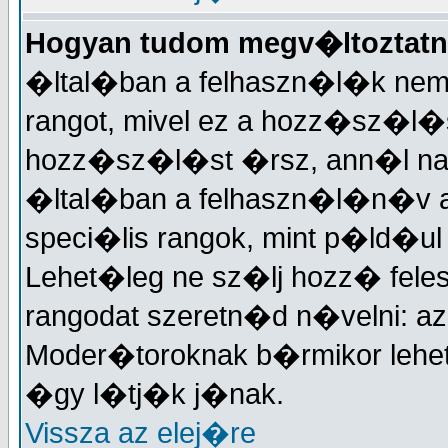
Hogyan tudom megv�ltoztatn
�ltal�ban a felhaszn�l�k nem
rangot, mivel ez a hozz�sz�
hozz�sz�l�st �rsz, ann�l nagy
�ltal�ban a felhaszn�l�n�v a
speci�lis rangok, mint p�ld�ul
Lehet�leg ne sz�lj hozz� fele
rangodat szeretn�d n�velni: a
Moder�toroknak b�rmikor lehet
�gy l�tj�k j�nak.
Vissza az elej�re