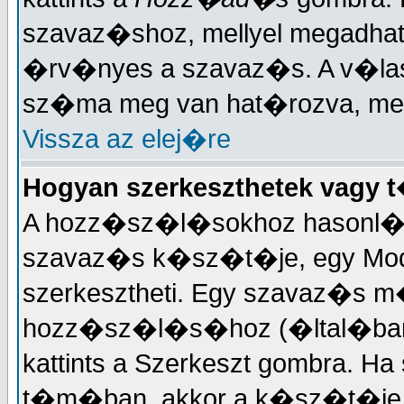
szavaz�shoz, mellyel megadhat
�rv�nyes a szavaz�s. A v�la
sz�ma meg van hat�rozva, mely
Vissza az elej�re
Hogyan szerkeszthetek vagy 
A hozz�sz�l�sokhoz hasonl�a
szavaz�s k�sz�t�je, egy Mode
szerkesztheti. Egy szavaz�s
hozz�sz�l�s�hoz (�ltal�ban 
kattints a Szerkeszt gombra. Ha
t�m�ban, akkor a k�sz�t�je 