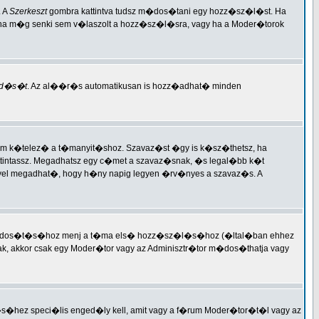
. A
Szerkeszt
gombra kattintva tudsz m�dos�tani egy hozz�sz�l�st. Ha
 ha m�g senki sem v�laszolt a hozz�sz�l�sra, vagy ha a Moder�torok
d�s�t
. Az al��r�s automatikusan is hozz�adhat� minden
nem k�telez� a t�manyit�shoz. Szavaz�st �gy is k�sz�thetsz, ha
attintassz. Megadhatsz egy c�met a szavaz�snak, �s legal�bb k�t
lyel megadhat�, hogy h�ny napig legyen �rv�nyes a szavaz�s. A
�s m�dos�t�s�hoz menj a t�ma els� hozz�sz�l�s�hoz (�ltal�ban ehhez
tak, akkor csak egy Moder�tor vagy az Adminisztr�tor m�dos�thatja vagy
ez speci�lis enged�ly kell, amit vagy a f�rum Moder�tor�t�l vagy az