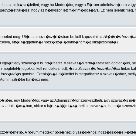
a azt te k�sz�tetted, vagy ha Moder�tor, vagy a F�rum adminisztr�tora vagy
gjegyz�st tal�lsz, hogy az h�nyszor lett m�r m�dos�tva. Ez nem jelenik meg,
n teheted meg. Ut�na a hozz�sz�l�sban be kell kapcsolni az
Al��r�s hozz�a
apcsolva, ett�l f�ggetlen�l hozz�sz�l�sonk�nt m�g kikapcsolhat�).
l egy�tt egy szavaz�st is ind�thatsz. A szavaz�s term�szetesen opcion�lis, 
megfelel� jogokkal kell rendelkezned), �s a
Szavaz�s hozz�ad�sa
linkre k
Hozz�ad�s
gombra. Ezenk�v�l id�limitet is megadhatsz a szavaz�shoz, mel
Adminisztr�tor hat�roz meg.
z�t�je, egy Moder�tor, vagy az Adminisztr�tor szerkesztheti. Egy szavaz
zott az adott t�m�ban, akkor a k�sz�t�je t�r�lheti a szavaz�st; ha m�r szavaz
ozz�f�rhet�. A f�rum megtekint�s�hez, olvas�s�hoz, hozz�sz�l�s k�ld�s�h