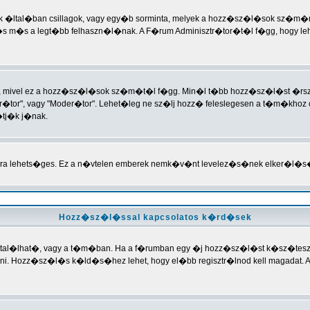
(ezek �ltal�ban csillagok, vagy egy�b sorminta, melyek a hozz�sz�l�sok sz�m
s m�s a legt�bb felhaszn�l�nak. A F�rum Adminisztr�tor�t�l f�gg, hogy leh
t, mivel ez a hozz�sz�l�sok sz�m�t�l f�gg. Min�l t�bb hozz�sz�l�st �rsz, 
�tor", vagy "Moder�tor". Lehet�leg ne sz�lj hozz� feleslegesen a t�m�khoz c
�tj�k j�nak.
�ra lehets�ges. Ez a n�vtelen emberek nemk�v�nt levelez�s�nek elker�l�s
Hozz�sz�l�ssal kapcsolatos k�rd�sek
ban tal�lhat�, vagy a t�m�ban. Ha a f�rumban egy �j hozz�sz�l�st k�sz�tesz
Hozz�sz�l�s k�ld�s�hez lehet, hogy el�bb regisztr�lnod kell magadat. A f