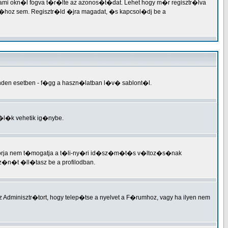
valami okn�l fogva t�r�lte az azonos�t�dat. Lehet hogy m�r regisztr�lva
hoz sem. Regisztr�ld �jra magadat, �s kapcsol�dj be a
inden esetben - f�gg a haszn�latban l�v� sablont�l.
n�l�k vehetik ig�nybe.
motorja nem t�mogatja a t�li-ny�ri id�sz�m�t�s v�ltoz�s�nak
�n�t �ll�tasz be a profilodban.
Adminisztr�tort, hogy telep�tse a nyelvet a F�rumhoz, vagy ha ilyen nem