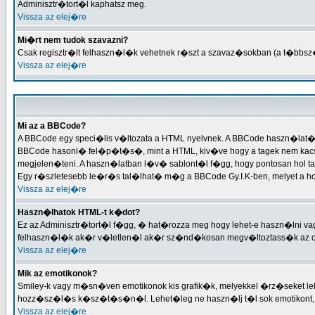
Adminisztr�tort�l kaphatsz meg.
Vissza az elej�re
Mi�rt nem tudok szavazni?
Csak regisztr�lt felhaszn�l�k vehetnek r�szt a szavaz�sokban (a t�bbsz
Vissza az elej�re
Mi az a BBCode?
A BBCode egy speci�lis v�ltozata a HTML nyelvnek. A BBCode haszn�lat�
BBCode hasonl� fel�p�t�s�, mint a HTML, kiv�ve hogy a tagek nem kacsac
megjelen�teni. A haszn�latban l�v� sablont�l f�gg, hogy pontosan hol t
Egy r�szletesebb le�r�s tal�lhat� m�g a BBCode Gy.I.K-ben, melyet 
Vissza az elej�re
Haszn�lhatok HTML-t k�dot?
Ez az Adminisztr�tort�l f�gg, � hat�rozza meg hogy lehet-e haszn�lni 
felhaszn�l�k ak�r v�letlen�l ak�r sz�nd�kosan megv�ltoztass�k az ol
Vissza az elej�re
Mik az emotikonok?
Smiley-k vagy m�sn�ven emotikonok kis grafik�k, melyekkel �rz�seket lehe
hozz�sz�l�s k�sz�t�s�n�l. Lehet�leg ne haszn�lj t�l sok emotikont, 
Vissza az elej�re