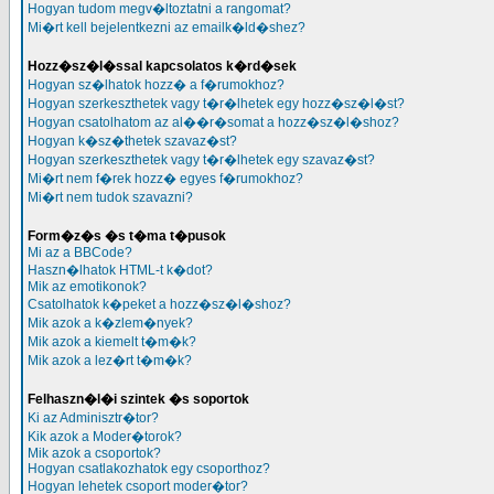
Hogyan tudom megv�ltoztatni a rangomat?
Mi�rt kell bejelentkezni az emailk�ld�shez?
Hozz�sz�l�ssal kapcsolatos k�rd�sek
Hogyan sz�lhatok hozz� a f�rumokhoz?
Hogyan szerkeszthetek vagy t�r�lhetek egy hozz�sz�l�st?
Hogyan csatolhatom az al��r�somat a hozz�sz�l�shoz?
Hogyan k�sz�thetek szavaz�st?
Hogyan szerkeszthetek vagy t�r�lhetek egy szavaz�st?
Mi�rt nem f�rek hozz� egyes f�rumokhoz?
Mi�rt nem tudok szavazni?
Form�z�s �s t�ma t�pusok
Mi az a BBCode?
Haszn�lhatok HTML-t k�dot?
Mik az emotikonok?
Csatolhatok k�peket a hozz�sz�l�shoz?
Mik azok a k�zlem�nyek?
Mik azok a kiemelt t�m�k?
Mik azok a lez�rt t�m�k?
Felhaszn�l�i szintek �s soportok
Ki az Adminisztr�tor?
Kik azok a Moder�torok?
Mik azok a csoportok?
Hogyan csatlakozhatok egy csoporthoz?
Hogyan lehetek csoport moder�tor?