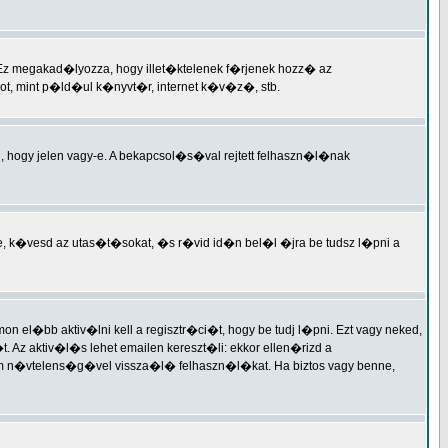
 Ez megakad�lyozza, hogy illet�ktelenek f�rjenek hozz� az
t, mint p�ld�ul k�nyvt�r, internet k�v�z�, stb.
i, hogy jelen vagy-e. A bekapcsol�s�val rejtett felhaszn�l�nak
e, k�vesd az utas�t�sokat, �s r�vid id�n bel�l �jra be tudsz l�pni a
 el�bb aktiv�lni kell a regisztr�ci�t, hogy be tudj l�pni. Ezt vagy neked,
Az aktiv�l�s lehet emailen kereszt�li: ekkor ellen�rizd a
 n�vtelens�g�vel vissza�l� felhaszn�l�kat. Ha biztos vagy benne,