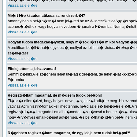
priv�t �zenet k�ld�se, email k�ld�s, csoporttags�gok, stb. Puszt�n n�
Vissza az elej�re
Mi�rt l�p ki automatikusan a rendszerb�l?
Amennyiben a bel�p�sn�l nem jel�lted be az
Automatikus bel�p�s
opci�
azonos�t�dhoz, vagy hogy a nevedben �rjanak a F�rumba. Nem aj�nlott
Vissza az elej�re
Hogyan tudom megakad�lyozni, hogy m�sok l�ss�k mikor vagyok �pp
A profilban be�ll�that� egy opci�, mellyel ez letilthat�:
Jelenl�t elrejt�se
sz�m�tasz.
Vissza az elej�re
Elfelejtettem a jelszavamat!
Semmi p�nik! A jelsz�t nem lehet ut�lag kider�teni, de lehet �jat k�sz�tte
F�rumba.
Vissza az elej�re
Regisztr�ltam magamat, de m�gsem tudok bel�pni!
El�sz�r ellen�rizd, hogy helyes nevet, �s jelsz�t adt�l-e meg. Ha ez rend
vagy az Adminisztr�tornak kell megtennie, m�g az els� bel�p�s el�tt. A r
regisztr�ci�n�l megadott email-c�medet, �s k�vesd a benne l�v� utas
hogy �rv�nyes email-c�met adt�l meg, �s bel�that� id�n bel�l nem kapt�l
Vissza az elej�re
R�gebben regisztr�ltam magamat, de egy ideje nem tudok bel�pni?!