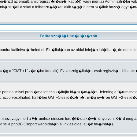
len�rizd az emailt, amit regisztr�l�sn�l kapt�l), vagy mert az Adminisztr�tor 
nt t�rli azokat a felhaszn�l�kat, akik r�g�ta nem sz�ltak hozz� egy t�m�
Felhaszn�l�i be�ll�t�sok
ntra kattintva �rheted el. Ez �ltal�ban az oldal tetej�n tal�lhat�, de nem m
�g a "GMT +1" z�n�ba tartozik). Ezt a szolg�ltat�st csak regisztr�lt felhasz
nem pontos, mivel probl�ma lehet a k�tfajta id�sz�m�t�s. Jelenleg a f�rum 
t. Ezt orvosolhatod, ha t�len GMT+1-es id�z�n�t, m�g ny�ron GMT+2-es id�z
rumhoz, vagy mert a F�rumhoz nincsen ford�t�s a k�v�nt nyelven. K�rd meg az 
fel a phpBB Csoport weboldal�t (a link az oldal alj�n tal�lhat�).