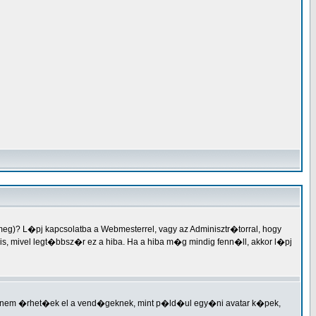
meg)? L�pj kapcsolatba a Webmesterrel, vagy az Adminisztr�torral, hogy
er is, mivel legt�bbsz�r ez a hiba. Ha a hiba m�g mindig fenn�ll, akkor l�pj
ek nem �rhet�ek el a vend�geknek, mint p�ld�ul egy�ni avatar k�pek,