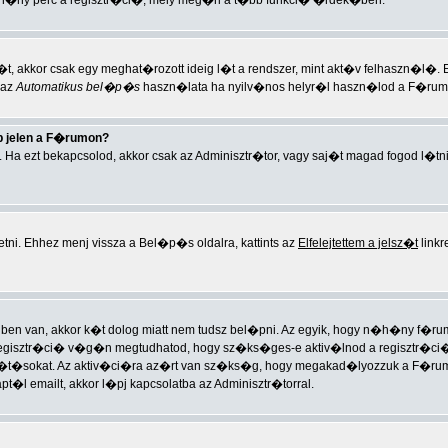
h�ny perc a regisztr�ci�, mely meg�ri a t�bb funkci� �rdek�ben.
t, akkor csak egy meghat�rozott ideig l�t a rendszer, mint akt�v felhaszn�l�.
 az
Automatikus bel�p�s
haszn�lata ha nyilv�nos helyr�l haszn�lod a F�rumo
 jelen a F�rumon?
. Ha ezt bekapcsolod, akkor csak az Adminisztr�tor, vagy saj�t magad fogod l�tn
tni. Ehhez menj vissza a Bel�p�s oldalra, kattints az
Elfelejtettem a jelsz�t
linkr
ben van, akkor k�t dolog miatt nem tudsz bel�pni. Az egyik, hogy n�h�ny f�rumon
egisztr�ci� v�g�n megtudhatod, hogy sz�ks�ges-e aktiv�lnod a regisztr�ci�t. 
�t�sokat. Az aktiv�ci�ra az�rt van sz�ks�g, hogy megakad�lyozzuk a F�rum
 emailt, akkor l�pj kapcsolatba az Adminisztr�torral.