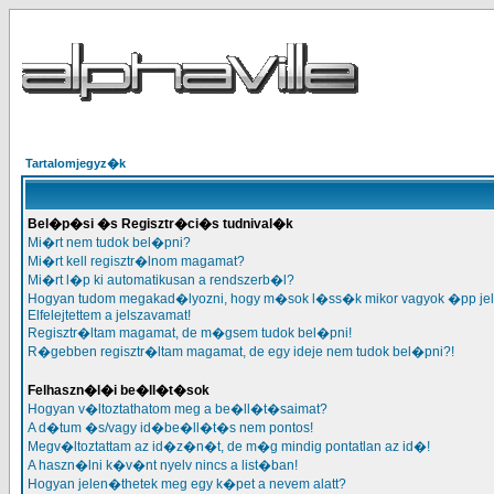
Tartalomjegyz�k
Bel�p�si �s Regisztr�ci�s tudnival�k
Mi�rt nem tudok bel�pni?
Mi�rt kell regisztr�lnom magamat?
Mi�rt l�p ki automatikusan a rendszerb�l?
Hogyan tudom megakad�lyozni, hogy m�sok l�ss�k mikor vagyok �pp je
Elfelejtettem a jelszavamat!
Regisztr�ltam magamat, de m�gsem tudok bel�pni!
R�gebben regisztr�ltam magamat, de egy ideje nem tudok bel�pni?!
Felhaszn�l�i be�ll�t�sok
Hogyan v�ltoztathatom meg a be�ll�t�saimat?
A d�tum �s/vagy id�be�ll�t�s nem pontos!
Megv�ltoztattam az id�z�n�t, de m�g mindig pontatlan az id�!
A haszn�lni k�v�nt nyelv nincs a list�ban!
Hogyan jelen�thetek meg egy k�pet a nevem alatt?