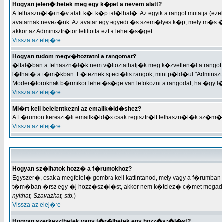
Hogyan jelen�thetek meg egy k�pet a nevem alatt?
A felhaszn�l�i n�v alatt k�t k�p tal�lhat�. Az egyik a rangot mutatja 
avatarnak nevez�nk. Az avatar egy egyedi �s szem�lyes k�p, mely m�s �
akkor az Adminisztr�tor letiltotta ezt a lehet�s�get.
Vissza az elej�re
Hogyan tudom megv�ltoztatni a rangomat?
�ltal�ban a felhaszn�l�k nem v�ltoztathatj�k meg k�zvetlen�l a rango
l�that� a t�m�kban. L�teznek speci�lis rangok, mint p�ld�ul "Adminsztr
Moder�toroknak b�rmikor lehet�s�ge van lefokozni a rangodat, ha �gy l
Vissza az elej�re
Mi�rt kell bejelentkezni az emailk�ld�shez?
A F�rumon kereszt�li emailk�ld�s csak regisztr�lt felhaszn�l�k sz�m
Vissza az elej�re
Hogyan sz�lhatok hozz� a f�rumokhoz?
Egyszer�, csak a megfelel� gombra kell kattintanod, mely vagy a f�rum
t�m�ban �rsz egy �j hozz�sz�l�st, akkor nem k�telez� c�met megadni. 
nyithat, Szavazhat, stb.
)
Vissza az elej�re
Hogyan szerkeszthetek vagy t�r�lhetek egy hozz�sz�l�st?