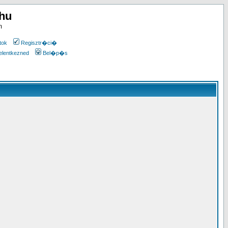
.hu
m
tok
Regisztr�ci�
elentkezned
Bel�p�s