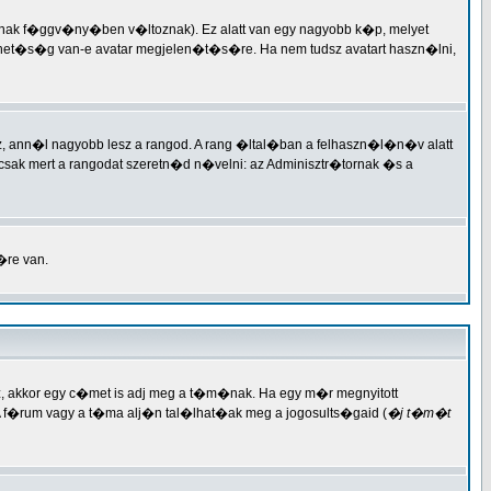
�nak f�ggv�ny�ben v�ltoznak). Ez alatt van egy nagyobb k�p, melyet
et�s�g van-e avatar megjelen�t�s�re. Ha nem tudsz avatart haszn�lni,
ann�l nagyobb lesz a rangod. A rang �ltal�ban a felhaszn�l�n�v alatt
sak mert a rangodat szeretn�d n�velni: az Adminisztr�tornak �s a
�re van.
, akkor egy c�met is adj meg a t�m�nak. Ha egy m�r megnyitott
�rum vagy a t�ma alj�n tal�lhat�ak meg a jogosults�gaid (
�j t�m�t