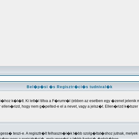
Bel�p�si �s Regisztr�ci�s tudnival�k
hoz k�t�tt. Ki lett�l tiltva a F�rumr�l (ebben az esetben egy �zenet jelenik 
kkor ellen�rizd, hogy nem g�pelted-e el a nevet, vagy a jelsz�t. Ellen�rizd k�tsz
gess� teszi-e. A regisztr�lt felhaszn�l�k t�bb szolg�ltat�shoz jutnak, mely