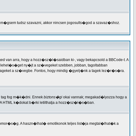
 m�gsem tudsz szavazni, akkor nincsen jogosults�god a szavaz�shoz.
 van arra, hogy a hozz�sz�l�saidban ki-, vagy bekapcsold a BBCode-t. A
lehet�s�get ny�jt a sz�vegeket szebben, jobban, tagoltabban
tageket a sz�vegbe. Fontos, hogy mindig �gyelj�nk a tagek lez�r�s�ra.
y tag fog m�k�dni. Ennek
biztons�gi
okai vannak; megakad�lyozza hogy a
A HTML k�dokat b�rki letilthatja a hozz�sz�l�s�ban.
szomor�s�g. A haszn�lhat� emotikonok teljes list�ja megtal�lhat�k a