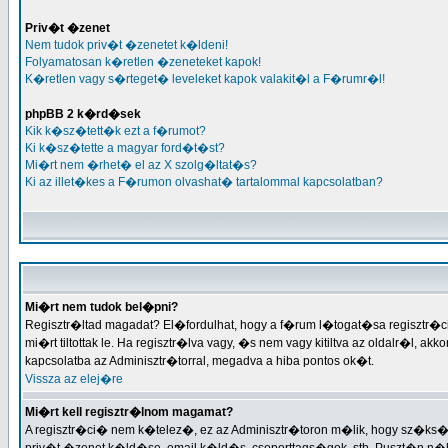
Priv�t �zenet
Nem tudok priv�t �zenetet k�ldeni!
Folyamatosan k�retlen �zeneteket kapok!
K�retlen vagy s�rteget� leveleket kapok valakit�l a F�rumr�l!
phpBB 2 k�rd�sek
Kik k�sz�tett�k ezt a f�rumot?
Ki k�sz�tette a magyar ford�t�st?
Mi�rt nem �rhet� el az X szolg�ltat�s?
Ki az illet�kes a F�rumon olvashat� tartalommal kapcsolatban?
Mi�rt nem tudok bel�pni?
Regisztr�ltad magadat? El�fordulhat, hogy a f�rum l�togat�sa regisztr�ci�
mi�rt tiltottak le. Ha regisztr�lva vagy, �s nem vagy kitiltva az oldalr�l, a
kapcsolatba az Adminisztr�torral, megadva a hiba pontos ok�t.
Vissza az elej�re
Mi�rt kell regisztr�lnom magamat?
A regisztr�ci� nem k�telez�, ez az Adminisztr�toron m�lik, hogy sz�ks�