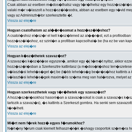
Csak abban az esetben m�dos�thatsz vagy t�r�lhetsz egy hozz�sz�l�st, h
valaki m�r v�laszolt a hozz�sz�l�sodra, abban az esetben egy r�vid me
vagy az Adminisztr�tor szerkesztette �t.
Vissza az elej�re
Hogyan csatolhatom az al��r�somat a hozz�sz�l�shoz?
A csatol�shoz el�sz�r el kell k�sz�tened az al��r�st, ezt a profilodba
hozz�sz�l�shoz, ez szint�n a profilban kapcsolhat� be (ha ez be van k
Vissza az elej�re
Hogyan k�sz�thetek szavaz�st?
A szavaz�s k�sz�t�se egyszer�, amikor egy �j t�m�t nyitsz, akkor ezze
hozz�sz�l�sban a Szerkesztre kattintasz (a m�dos�t�shoz terr�szetesen 
v�laszt�si lehet�s�get �rj be (t�bb lehet�s�g be�r�s�hoz kattints a
v�laszt�si lehet�s�gek maxim�lis sz�ma meg van hat�rozva, melyet az 
Vissza az elej�re
Hogyan szerkeszthetek vagy t�r�lhetek egy szavaz�st?
A hozz�sz�l�sokhoz hasonl�an a szavaz�sokat is csak a szavaz�s k�s
tartozik a szavaz�s), �s kattints a Szerkeszt gombra. Ha senki sem szava
t�r�lheti.
Vissza az elej�re
Mi�rt nem f�rek hozz� egyes f�rumokhoz?
N�h�ny f�rum csak kiemelt felhaszn�l�k �s/vagy csoportok sz�m�ra h