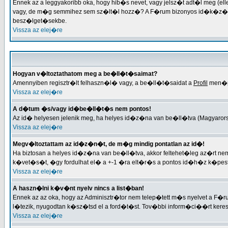
Ennek az a leggyakoribb oka, hogy hib�s nevet, vagy jelsz�t adt�l meg (el
vagy, de m�g semmihez sem sz�lt�l hozz�? A F�rum bizonyos id�k�z�nk�
besz�lget�sekbe.
Vissza az elej�re
Hogyan v�ltoztathatom meg a be�ll�t�saimat?
Amennyiben regisztr�lt felhaszn�l� vagy, a be�ll�t�saidat a
Profil
men�po
Vissza az elej�re
A d�tum �s/vagy id�be�ll�t�s nem pontos!
Az id� helyesen jelenik meg, ha helyes id�z�na van be�ll�tva (Magyarorsz
Vissza az elej�re
Megv�ltoztattam az id�z�n�t, de m�g mindig pontatlan az id�!
Ha biztosan a helyes id�z�na van be�ll�tva, akkor feltehet�leg az�rt 
k�vet�s�t, �gy fordulhat el� a +-1 �ra elt�r�s a pontos id�h�z k�pes
Vissza az elej�re
A haszn�lni k�v�nt nyelv nincs a list�ban!
Ennek az az oka, hogy az Adminisztr�tor nem telep�tett m�s nyelvet a F�
l�tezik, nyugodtan k�sz�tsd el a ford�t�st. Tov�bbi inform�ci��rt keresd 
Vissza az elej�re