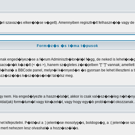
�ri szavaz�s elker�l�se v�gett). Amennyiben regisztr�lt felhaszn�l� vagy de
Form�z�s �s t�ma t�pusok
nak enged�lyez�se a f�rum Adminisztr�tor�t�l f�gg, de neked is lehet�s�ged
s�r�k k�z�tt (< �s >), hanem sz�gletes z�r�jelben "[" "]" vannak; amellett 
al�lhat� a BBCode panel, melyr�l k�nnyed�n �s gyorsan be lehet illeszteni a 
a hozz�sz�l�s k�sz�t�s�n�l tal�lsz meg.
vagy nem. Ha enged�lyezte a haszn�lat�t, akkor is csak val�sz�n�leg n�h�n
dal(ak) form�tum�t vagy kin�zet�t, vagy hogy egy�b probl�m�t okozzanak. 
t kifejeztetni. P�ld�ul a :) jelent�se mosolyg�s, boldogs�g, a :( jelent�se 
mert nehezen lesz olvashat� a hozz�sz�l�s.