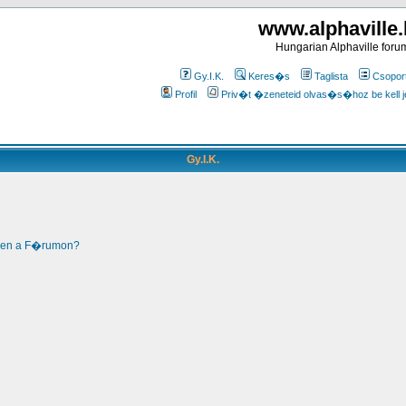
www.alphaville
Hungarian Alphaville foru
Gy.I.K.
Keres�s
Taglista
Csopor
Profil
Priv�t �zeneteid olvas�s�hoz be kell j
Gy.I.K.
len a F�rumon?