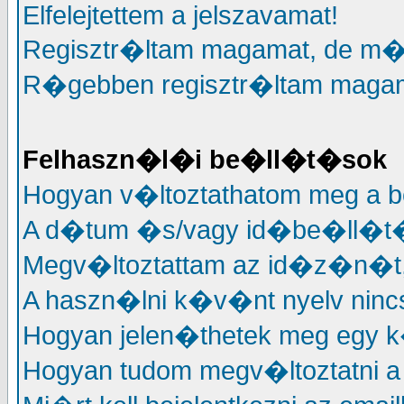
Elfelejtettem a jelszavamat!
Regisztr�ltam magamat, de m�
R�gebben regisztr�ltam magama
Felhaszn�l�i be�ll�t�sok
Hogyan v�ltoztathatom meg a 
A d�tum �s/vagy id�be�ll�t�
Megv�ltoztattam az id�z�n�t, 
A haszn�lni k�v�nt nyelv nincs
Hogyan jelen�thetek meg egy k
Hogyan tudom megv�ltoztatni a