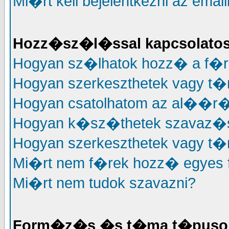
Mi�rt kell bejelentkezni az em
Hozz�sz�l�ssal kapcsolato
Hogyan sz�lhatok hozz� a f�
Hogyan szerkeszthetek vagy t
Hogyan csatolhatom az al��
Hogyan k�sz�thetek szavaz�
Hogyan szerkeszthetek vagy t�
Mi�rt nem f�rek hozz� egyes
Mi�rt nem tudok szavazni?
Form�z�s �s t�ma t�puso