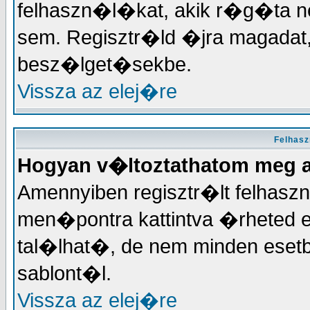
felhaszn�l�kat, akik r�g�ta
sem. Regisztr�ld �jra magadat
besz�lget�sekbe.
Vissza az elej�re
Felhas
Hogyan v�ltoztathatom meg 
Amennyiben regisztr�lt felhas
men�pontra kattintva �rheted el
tal�lhat�, de nem minden eset
sablont�l.
Vissza az elej�re