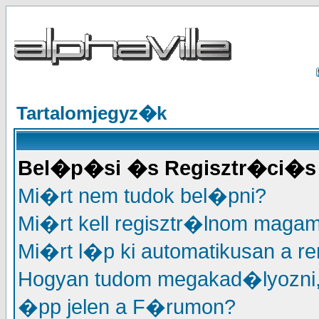
Tartalomjegyz�k
Bel�p�si �s Regisztr�ci�s 
Mi�rt nem tudok bel�pni?
Mi�rt kell regisztr�lnom maga
Mi�rt l�p ki automatikusan a r
Hogyan tudom megakad�lyozni
�pp jelen a F�rumon?