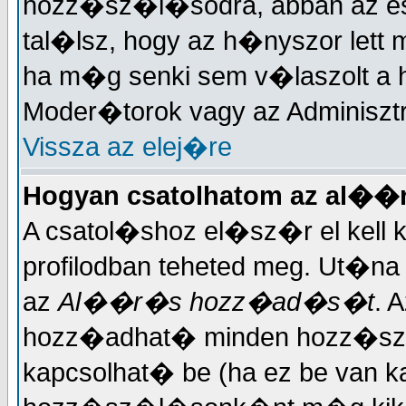
hozz�sz�l�sodra, abban az es
tal�lsz, hogy az h�nyszor let
ha m�g senki sem v�laszolt a
Moder�torok vagy az Adminisztr
Vissza az elej�re
Hogyan csatolhatom az al�
A csatol�shoz el�sz�r el kell
profilodban teheted meg. Ut�na
az
Al��r�s hozz�ad�s�t
. 
hozz�adhat� minden hozz�sz�l
kapcsolhat� be (ha ez be van k