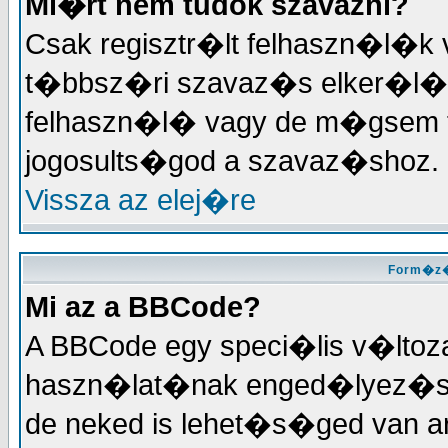
Mi�rt nem tudok szavazni?
Csak regisztr�lt felhaszn�l�k
t�bbsz�ri szavaz�s elker�l�se
felhaszn�l� vagy de m�gsem tu
jogosults�god a szavaz�shoz.
Vissza az elej�re
Form�z�
Mi az a BBCode?
A BBCode egy speci�lis v�ltoz
haszn�lat�nak enged�lyez�se
de neked is lehet�s�ged van a