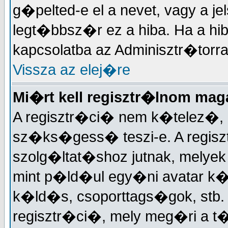
g�pelted-e el a nevet, vagy a je
legt�bbsz�r ez a hiba. Ha a hi
kapcsolatba az Adminisztr�torra
Vissza az elej�re
Mi�rt kell regisztr�lnom ma
A regisztr�ci� nem k�telez�, 
sz�ks�gess� teszi-e. A regisz
szolg�ltat�shoz jutnak, melye
mint p�ld�ul egy�ni avatar k�
k�ld�s, csoporttags�gok, stb
regisztr�ci�, mely meg�ri a 