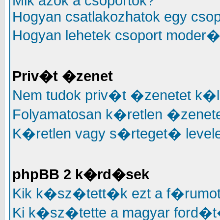
Mik azok a csoportok?
Hogyan csatlakozhatok egy cso
Hogyan lehetek csoport moder�
Priv�t �zenet
Nem tudok priv�t �zenetet k�l
Folyamatosan k�retlen �zenete
K�retlen vagy s�rteget� levele
phpBB 2 k�rd�sek
Kik k�sz�tett�k ezt a f�rumo
Ki k�sz�tette a magyar ford�