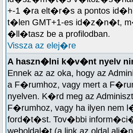
+-1 �ra elt�r�s a pontos id�h
t�len GMT+1-es id�z�n�t, 
�ll�tasz be a profilodban.
Vissza az elej�re
A haszn�lni k�v�nt nyelv nin
Ennek az az oka, hogy az Admin
a F�rumhoz, vagy mert a F�r
nyelven. K�rd meg az Adminisztr
F�rumhoz, vagy ha ilyen nem l
ford�t�st. Tov�bbi inform�ci�
weboldal�t (a link az oldal alj�