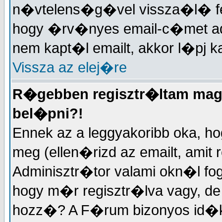
n�vtelens�g�vel vissza�l� fe
hogy �rv�nyes email-c�met a
nem kapt�l emailt, akkor l�pj k
Vissza az elej�re
R�gebben regisztr�ltam maga
bel�pni?!
Ennek az a leggyakoribb oka, ho
meg (ellen�rizd az emailt, amit
Adminisztr�tor valami okn�l f
hogy m�r regisztr�lva vagy, 
hozz�? A F�rum bizonyos id�