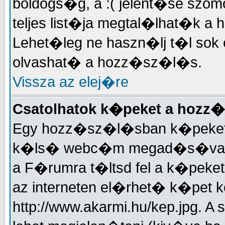
boldogs�g, a :( jelent�se sz
teljes list�ja megtal�lhat�
Lehet�leg ne haszn�lj t�l sok 
olvashat� a hozz�sz�l�s.
Vissza az elej�re
Csatolhatok k�peket a hoz
Egy hozz�sz�l�sban k�peket is 
k�ls� webc�m megad�s�val. J
a F�rumra t�ltsd fel a k�peke
az interneten el�rhet� k�pet k
http://www.akarmi.hu/kep.jpg. 