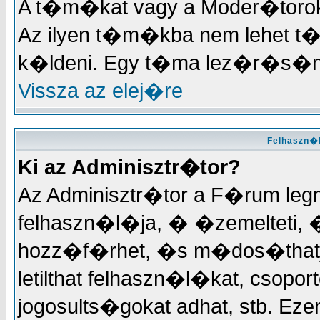
A t�m�kat vagy a Moder�torok, 
Az ilyen t�m�kba nem lehet t
k�ldeni. Egy t�ma lez�r�s�na
Vissza az elej�re
Felhaszn�l
Ki az Adminisztr�tor?
Az Adminisztr�tor a F�rum le
felhaszn�l�ja, � �zemelteti, 
hozz�f�rhet, �s m�dos�thatja
letilthat felhaszn�l�kat, csopor
jogosults�gokat adhat, stb. 