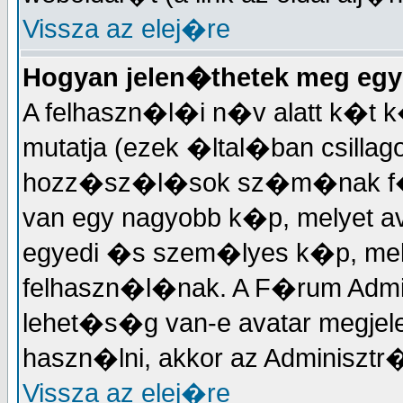
Vissza az elej�re
Hogyan jelen�thetek meg egy
A felhaszn�l�i n�v alatt k�t k
mutatja (ezek �ltal�ban csillag
hozz�sz�l�sok sz�m�nak f�g
van egy nagyobb k�p, melyet a
egyedi �s szem�lyes k�p, m
felhaszn�l�nak. A F�rum Admi
lehet�s�g van-e avatar megjel
haszn�lni, akkor az Adminisztr�t
Vissza az elej�re