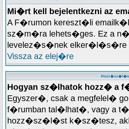
Mi�rt kell bejelentkezni az 
A F�rumon kereszt�li emailk�l
sz�m�ra lehets�ges. Ez a n
levelez�s�nek elker�l�s�re 
Vissza az elej�re
Hozz�sz�l�ss
Hogyan sz�lhatok hozz� a 
Egyszer�, csak a megfelel� gomb
f�rumban tal�lhat�, vagy a t
hozz�sz�l�st k�sz�tesz, akko