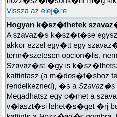
hozz�sz�l�sonk�nt m�g kika
Vissza az elej�re
Hogyan k�sz�thetek szavaz
A szavaz�s k�sz�t�se egysze
akkor ezzel egy�tt egy szavaz�
term�szetesen opcion�lis, ne
Szavaz�st �gy is k�sz�thets
kattintasz (a m�dos�t�shoz ter
rendelkezned), �s a
Szavaz�s
Megadhatsz egy c�met a szav
v�laszt�si lehet�s�get �rj 
kattints a
Hozz�ad�s
gombra. 