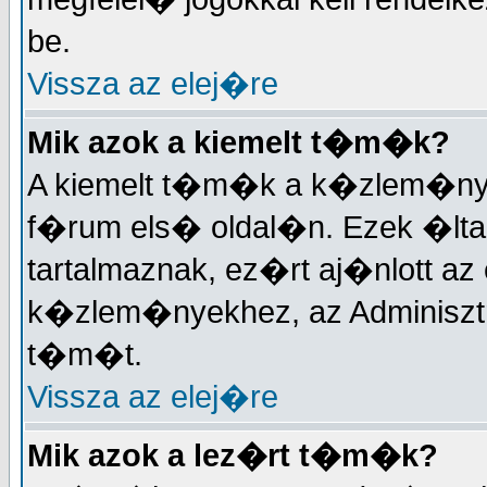
be.
Vissza az elej�re
Mik azok a kiemelt t�m�k?
A kiemelt t�m�k a k�zlem�nyek
f�rum els� oldal�n. Ezek �lta
tartalmaznak, ez�rt aj�nlott a
k�zlem�nyekhez, az Adminisztr�
t�m�t.
Vissza az elej�re
Mik azok a lez�rt t�m�k?