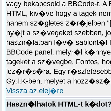
vagy bekapcsold a BBCode-t. 
HTML, kiv�ve hogy a tagek ne
hanem sz�gletes z�r�jelben "["
ny�jt a sz�vegeket szebben, jo
haszn�latban l�v� sablont�l f
BBCode panel, melyr�l k�nnyed�
tageket a sz�vegbe. Fontos, ho
lez�r�s�ra. Egy r�szleteseb
Gy.I.K-ben, melyet a hozz�s
Vissza az elej�re
Haszn�lhatok HTML-t k�dot