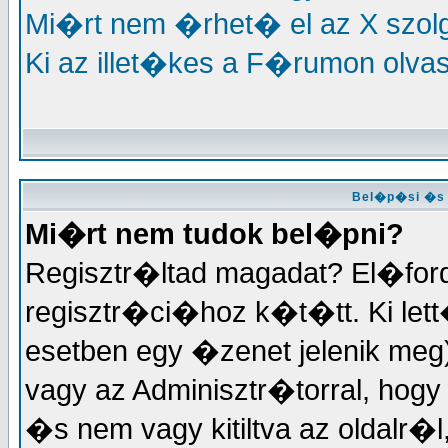
Mi�rt nem �rhet� el az X szo
Ki az illet�kes a F�rumon olva
Bel�p�si �s 
Mi�rt nem tudok bel�pni?
Regisztr�ltad magadat? El�for
regisztr�ci�hoz k�t�tt. Ki lett
esetben egy �zenet jelenik meg
vagy az Adminisztr�torral, hogy m
�s nem vagy kitiltva az oldalr�l