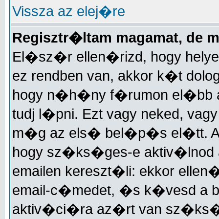
Vissza az elej�re
Regisztr�ltam magamat, de 
El�sz�r ellen�rizd, hogy helye
ez rendben van, akkor k�t dolog
hogy n�h�ny f�rumon el�bb akt
tudj l�pni. Ezt vagy neked, vagy
m�g az els� bel�p�s el�tt. A
hogy sz�ks�ges-e aktiv�lnod a
emailen kereszt�li: ekkor elle
email-c�medet, �s k�vesd a 
aktiv�ci�ra az�rt van sz�ks