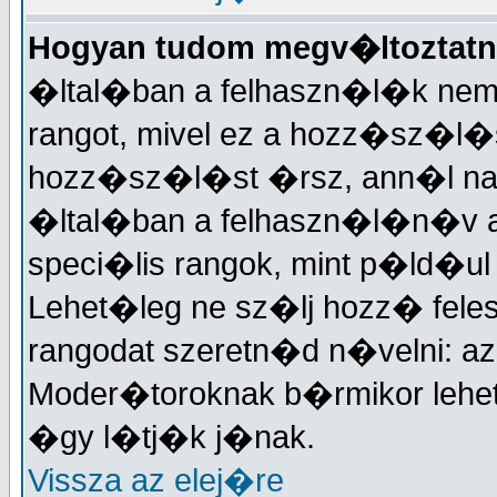
Hogyan tudom megv�ltoztatn
�ltal�ban a felhaszn�l�k nem
rangot, mivel ez a hozz�sz�
hozz�sz�l�st �rsz, ann�l nagy
�ltal�ban a felhaszn�l�n�v a
speci�lis rangok, mint p�ld�ul
Lehet�leg ne sz�lj hozz� fele
rangodat szeretn�d n�velni: a
Moder�toroknak b�rmikor lehet
�gy l�tj�k j�nak.
Vissza az elej�re