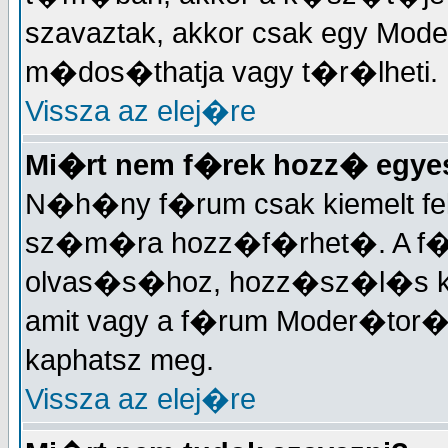
szavaztak, akkor csak egy Mode
m�dos�thatja vagy t�r�lheti.
Vissza az elej�re
Mi�rt nem f�rek hozz� egy
N�h�ny f�rum csak kiemelt fe
sz�m�ra hozz�f�rhet�. A f�
olvas�s�hoz, hozz�sz�l�s k�
amit vagy a f�rum Moder�tor�t
kaphatsz meg.
Vissza az elej�re