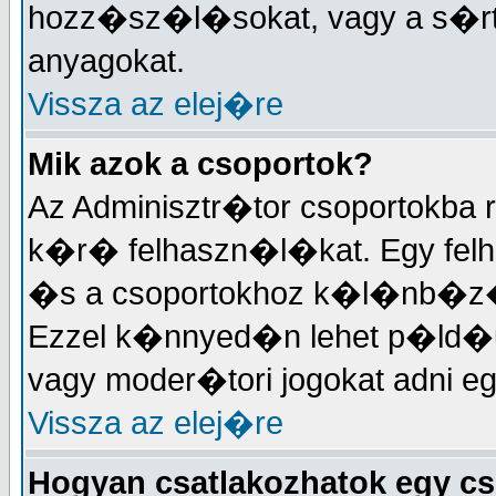
hozz�sz�l�sokat, vagy a s�
anyagokat.
Vissza az elej�re
Mik azok a csoportok?
Az Adminisztr�tor csoportokba
k�r� felhaszn�l�kat. Egy felh
�s a csoportokhoz k�l�nb�z�
Ezzel k�nnyed�n lehet p�ld�
vagy moder�tori jogokat adni 
Vissza az elej�re
Hogyan csatlakozhatok egy c