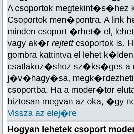
A csoportok megtekint�s�hez ka
Csoportok men�pontra. A link h
minden csoport �rhet� el, lehe
vagy ak�r
rejtett
csoportok is. H
gombra kattintva el lehet k�lden
csatlakoz�shoz sz�ks�ges a 
j�v�hagy�sa, megk�rdezheti, h
csoportba. Ha a moder�tor elut
biztosan megvan az oka, �gy n
Vissza az elej�re
Hogyan lehetek csoport mode