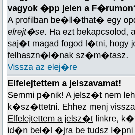
vagyok �pp jelen a F�rumon
A profilban be�ll�that� egy opc
elrejt�se
. Ha ezt bekapcsolod, 
saj�t magad fogod l�tni, hogy j
felhaszn�l�nak sz�m�tasz.
Vissza az elej�re
Elfelejtettem a jelszavamat!
Semmi p�nik! A jelsz�t nem lehe
k�sz�ttetni. Ehhez menj vissza 
Elfelejtettem a jelsz�t
linkre, k
id�n bel�l �jra be tudsz l�pn