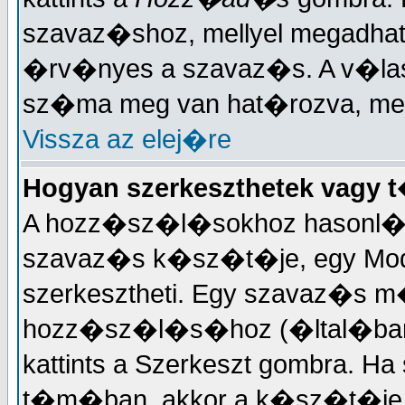
szavaz�shoz, mellyel megadhat
�rv�nyes a szavaz�s. A v�la
sz�ma meg van hat�rozva, mely
Vissza az elej�re
Hogyan szerkeszthetek vagy 
A hozz�sz�l�sokhoz hasonl�a
szavaz�s k�sz�t�je, egy Mode
szerkesztheti. Egy szavaz�s
hozz�sz�l�s�hoz (�ltal�ban 
kattints a Szerkeszt gombra. Ha
t�m�ban, akkor a k�sz�t�je 