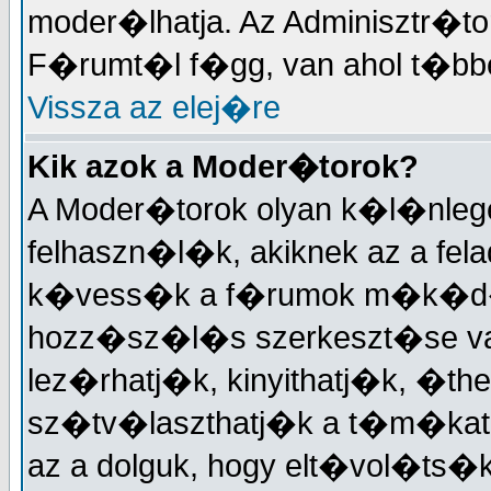
moder�lhatja. Az Adminisztr�t
F�rumt�l f�gg, van ahol t�bben
Vissza az elej�re
Kik azok a Moder�torok?
A Moder�torok olyan k�l�nleg
felhaszn�l�k, akiknek az a fela
k�vess�k a f�rumok m�k�d�
hozz�sz�l�s szerkeszt�se v
lez�rhatj�k, kinyithatj�k, �the
sz�tv�laszthatj�k a t�m�kat,
az a dolguk, hogy elt�vol�ts�