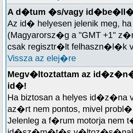
A d�tum �s/vagy id�be�ll�
Az id� helyesen jelenik meg, 
(Magyarorsz�g a "GMT +1" z�n�
csak regisztr�lt felhaszn�l�k 
Vissza az elej�re
Megv�ltoztattam az id�z�n�t
id�!
Ha biztosan a helyes id�z�na v
az�rt nem pontos, mivel probl
Jelenleg a f�rum motorja nem t
id�sz�m�t�s v�ltoz�s�nak k