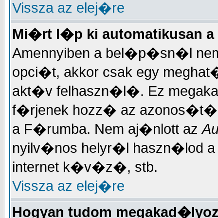
Vissza az elej�re
Mi�rt l�p ki automatikusan a
Amennyiben a bel�p�sn�l nem 
opci�t, akkor csak egy meghat�r
akt�v felhaszn�l�. Ez megakad
f�rjenek hozz� az azonos�t�d
a F�rumba. Nem aj�nlott az
Au
nyilv�nos helyr�l haszn�lod 
internet k�v�z�, stb.
Vissza az elej�re
Hogyan tudom megakad�lyoz