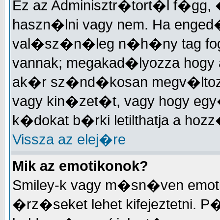
Ez az Adminisztr�tort�l f�gg,
haszn�lni vagy nem. Ha enged�
val�sz�n�leg n�h�ny tag fo
vannak; megakad�lyozza hogy 
ak�r sz�nd�kosan megv�ltozt
vagy kin�zet�t, vagy hogy eg
k�dokat b�rki letilthatja a h
Vissza az elej�re
Mik az emotikonok?
Smiley-k vagy m�sn�ven emotik
�rz�seket lehet kifejeztetni. P