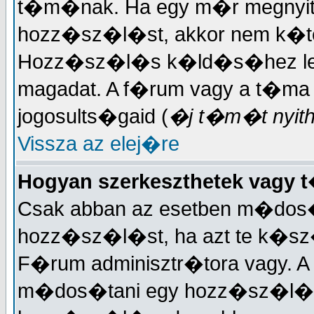
t�m�nak. Ha egy m�r megnyit
hozz�sz�l�st, akkor nem k�t
Hozz�sz�l�s k�ld�s�hez lehet
magadat. A f�rum vagy a t�ma
jogosults�gaid (
�j t�m�t nyitha
Vissza az elej�re
Hogyan szerkeszthetek vagy
Csak abban az esetben m�dos�
hozz�sz�l�st, ha azt te k�sz�
F�rum adminisztr�tora vagy. A
m�dos�tani egy hozz�sz�l�st.