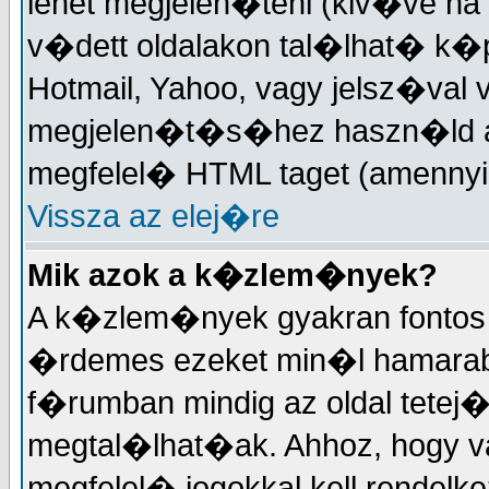
lehet megjelen�teni (kiv�ve ha
v�dett oldalakon tal�lhat� k�
Hotmail, Yahoo, vagy jelsz�val 
megjelen�t�s�hez haszn�ld a 
megfelel� HTML taget (amennyi
Vissza az elej�re
Mik azok a k�zlem�nyek?
A k�zlem�nyek gyakran fontos 
�rdemes ezeket min�l hamarabb
f�rumban mindig az oldal tetej
megtal�lhat�ak. Ahhoz, hogy 
megfelel� jogokkal kell rendelk