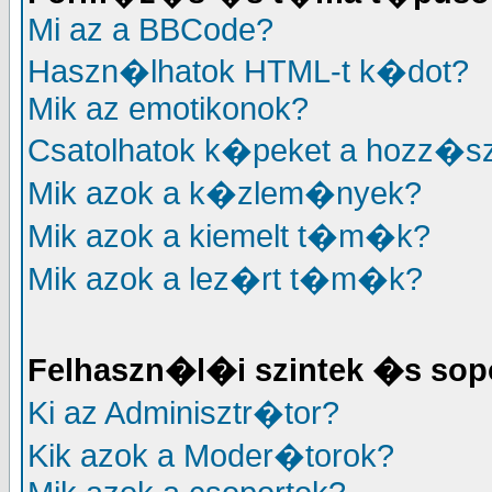
Mi az a BBCode?
Haszn�lhatok HTML-t k�dot?
Mik az emotikonok?
Csatolhatok k�peket a hozz�
Mik azok a k�zlem�nyek?
Mik azok a kiemelt t�m�k?
Mik azok a lez�rt t�m�k?
Felhaszn�l�i szintek �s sop
Ki az Adminisztr�tor?
Kik azok a Moder�torok?