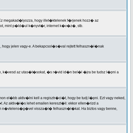
 Ez megakad�lyozza, hogy illet�ktelenek f�rjenek hozz� az
t, mint p�ld�ul k�nyvt�r, internet k�v�z�, stb.
i, hogy jelen vagy-e. A bekapcsol�s�val rejtett felhaszn�l�nak
e, k�vesd az utas�t�sokat, �s r�vid id�n bel�l �jra be tudsz l�pni a
 el�bb aktiv�lni kell a regisztr�ci�t, hogy be tudj l�pni. Ezt vagy neked,
Az aktiv�l�s lehet emailen kereszt�li: ekkor ellen�rizd a
 n�vtelens�g�vel vissza�l� felhaszn�l�kat. Ha biztos vagy benne,