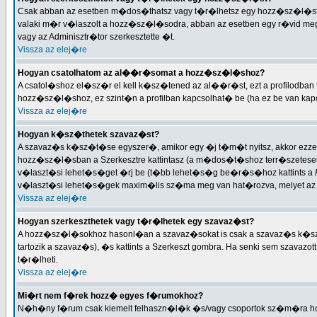
Csak abban az esetben m�dos�thatsz vagy t�r�lhetsz egy hozz�sz�l�st, h
valaki m�r v�laszolt a hozz�sz�l�sodra, abban az esetben egy r�vid me
vagy az Adminisztr�tor szerkesztette �t.
Vissza az elej�re
Hogyan csatolhatom az al��r�somat a hozz�sz�l�shoz?
A csatol�shoz el�sz�r el kell k�sz�tened az al��r�st, ezt a profilodba
hozz�sz�l�shoz, ez szint�n a profilban kapcsolhat� be (ha ez be van k
Vissza az elej�re
Hogyan k�sz�thetek szavaz�st?
A szavaz�s k�sz�t�se egyszer�, amikor egy �j t�m�t nyitsz, akkor ezze
hozz�sz�l�sban a Szerkesztre kattintasz (a m�dos�t�shoz terr�szetesen 
v�laszt�si lehet�s�get �rj be (t�bb lehet�s�g be�r�s�hoz kattints a
v�laszt�si lehet�s�gek maxim�lis sz�ma meg van hat�rozva, melyet az 
Vissza az elej�re
Hogyan szerkeszthetek vagy t�r�lhetek egy szavaz�st?
A hozz�sz�l�sokhoz hasonl�an a szavaz�sokat is csak a szavaz�s k�s
tartozik a szavaz�s), �s kattints a Szerkeszt gombra. Ha senki sem szava
t�r�lheti.
Vissza az elej�re
Mi�rt nem f�rek hozz� egyes f�rumokhoz?
N�h�ny f�rum csak kiemelt felhaszn�l�k �s/vagy csoportok sz�m�ra h