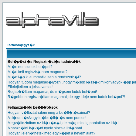
Tartalomjegyz�k
Bel�p�si �s Regisztr�ci�s tudnival�k
Mi�rt nem tudok bel�pni?
Mi�rt kell regisztr�lnom magamat?
Mi�rt l�p ki automatikusan a rendszerb�l?
Hogyan tudom megakad�lyozni, hogy m�sok l�ss�k mikor vagyok �pp je
Elfelejtettem a jelszavamat!
Regisztr�ltam magamat, de m�gsem tudok bel�pni!
R�gebben regisztr�ltam magamat, de egy ideje nem tudok bel�pni?!
Felhaszn�l�i be�ll�t�sok
Hogyan v�ltoztathatom meg a be�ll�t�saimat?
A d�tum �s/vagy id�be�ll�t�s nem pontos!
Megv�ltoztattam az id�z�n�t, de m�g mindig pontatlan az id�!
A haszn�lni k�v�nt nyelv nincs a list�ban!
Hogyan jelen�thetek meg egy k�pet a nevem alatt?