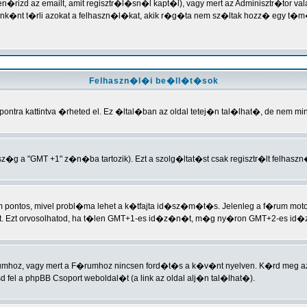
len�rizd az emailt, amit regisztr�l�sn�l kapt�l), vagy mert az Adminisztr�tor 
nt t�rli azokat a felhaszn�l�kat, akik r�g�ta nem sz�ltak hozz� egy t�m�
Felhaszn�l�i be�ll�t�sok
ntra kattintva �rheted el. Ez �ltal�ban az oldal tetej�n tal�lhat�, de nem m
�g a "GMT +1" z�n�ba tartozik). Ezt a szolg�ltat�st csak regisztr�lt felhasz
nem pontos, mivel probl�ma lehet a k�tfajta id�sz�m�t�s. Jelenleg a f�rum 
t. Ezt orvosolhatod, ha t�len GMT+1-es id�z�n�t, m�g ny�ron GMT+2-es id�z
rumhoz, vagy mert a F�rumhoz nincsen ford�t�s a k�v�nt nyelven. K�rd meg az 
fel a phpBB Csoport weboldal�t (a link az oldal alj�n tal�lhat�).