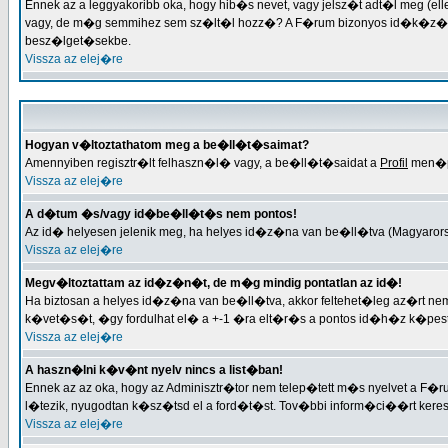
Ennek az a leggyakoribb oka, hogy hib�s nevet, vagy jelsz�t adt�l meg (el
vagy, de m�g semmihez sem sz�lt�l hozz�? A F�rum bizonyos id�k�z�nk�
besz�lget�sekbe.
Vissza az elej�re
Hogyan v�ltoztathatom meg a be�ll�t�saimat?
Amennyiben regisztr�lt felhaszn�l� vagy, a be�ll�t�saidat a
Profil
men�po
Vissza az elej�re
A d�tum �s/vagy id�be�ll�t�s nem pontos!
Az id� helyesen jelenik meg, ha helyes id�z�na van be�ll�tva (Magyarorsz
Vissza az elej�re
Megv�ltoztattam az id�z�n�t, de m�g mindig pontatlan az id�!
Ha biztosan a helyes id�z�na van be�ll�tva, akkor feltehet�leg az�rt 
k�vet�s�t, �gy fordulhat el� a +-1 �ra elt�r�s a pontos id�h�z k�pes
Vissza az elej�re
A haszn�lni k�v�nt nyelv nincs a list�ban!
Ennek az az oka, hogy az Adminisztr�tor nem telep�tett m�s nyelvet a F�
l�tezik, nyugodtan k�sz�tsd el a ford�t�st. Tov�bbi inform�ci��rt keresd 
Vissza az elej�re