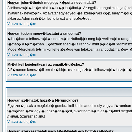
Hogyan jelen�thetek meg egy k�pet a nevem alatt?
A felhaszn�l�i n�v alatt k�t k�p tal�lhat�. Az egyik a rangot mutatja 
avatarnak nevez�nk. Az avatar egy egyedi �s szem�lyes k�p, mely m�s �
akkor az Adminisztr�tor letiltotta ezt a lehet�s�get.
Vissza az elej�re
Hogyan tudom megv�ltoztatni a rangomat?
�ltal�ban a felhaszn�l�k nem v�ltoztathatj�k meg k�zvetlen�l a rango
l�that� a t�m�kban. L�teznek speci�lis rangok, mint p�ld�ul "Adminsztr
Moder�toroknak b�rmikor lehet�s�ge van lefokozni a rangodat, ha �gy l
Vissza az elej�re
Mi�rt kell bejelentkezni az emailk�ld�shez?
A F�rumon kereszt�li emailk�ld�s csak regisztr�lt felhaszn�l�k sz�m
Vissza az elej�re
Hogyan sz�lhatok hozz� a f�rumokhoz?
Egyszer�, csak a megfelel� gombra kell kattintanod, mely vagy a f�rum
t�m�ban �rsz egy �j hozz�sz�l�st, akkor nem k�telez� c�met megadni. 
nyithat, Szavazhat, stb.
)
Vissza az elej�re
Hogyan szerkeszthetek vagy t�r�lhetek egy hozz�sz�l�st?