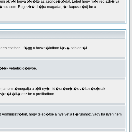
valami okn�l fogva t�r�lte az azonos�t�dat. Lehet hogy m�r regisztr�lva
hoz sem. Regisztr�ld �jra magadat, �s kapcsol�dj be a
inden esetben - f�gg a haszn�latban l�v� sablont�l.
n�l�k vehetik ig�nybe.
motorja nem t�mogatja a t�li-ny�ri id�sz�m�t�s v�ltoz�s�nak
�n�t �ll�tasz be a profilodban.
Adminisztr�tort, hogy telep�tse a nyelvet a F�rumhoz, vagy ha ilyen nem