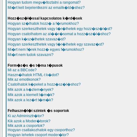
Hogyan tudom megv�ltoztatni a rangomat?
Mi�rt kell bejelentkezni az emailk�ld�shez?
Hozz�sz�l�ssal kapcsolatos k�rd�sek
Hogyan sz�lhatok hozz� a f�rumokhoz?
Hogyan szerkeszthetek vagy t�r�lhetek egy hozz�sz�l�st?
Hogyan csatolhatom az al��r�somat a hozz�sz�l�shoz?
Hogyan k�sz�thetek szavaz�st?
Hogyan szerkeszthetek vagy t�r�lhetek egy szavaz�st?
Mi�rt nem f�rek hozz� egyes f�rumokhoz?
Mi�rt nem tudok szavazni?
Form�z�s �s t�ma t�pusok
Mi az a BBCode?
Haszn�lhatok HTML-t k�dot?
Mik az emotikonok?
Csatolhatok k�peket a hozz�sz�l�shoz?
Mik azok a k�zlem�nyek?
Mik azok a kiemelt t�m�k?
Mik azok a lez�rt t�m�k?
Felhaszn�l�i szintek �s soportok
Ki az Adminisztr�tor?
Kik azok a Moder�torok?
Mik azok a csoportok?
Hogyan csatlakozhatok egy csoporthoz?
Hogyan lehetek csoport moder�tor?