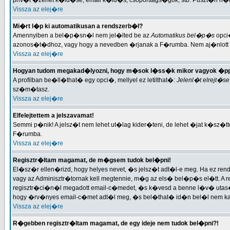
priv�t �zenet k�ld�se, email k�ld�s, csoporttags�gok, stb. Puszt�n n�
Vissza az elej�re
Mi�rt l�p ki automatikusan a rendszerb�l?
Amennyiben a bel�p�sn�l nem jel�lted be az
Automatikus bel�p�s
opci�
azonos�t�dhoz, vagy hogy a nevedben �rjanak a F�rumba. Nem aj�nlott
Vissza az elej�re
Hogyan tudom megakad�lyozni, hogy m�sok l�ss�k mikor vagyok �pp
A profilban be�ll�that� egy opci�, mellyel ez letilthat�:
Jelenl�t elrejt�se
sz�m�tasz.
Vissza az elej�re
Elfelejtettem a jelszavamat!
Semmi p�nik! A jelsz�t nem lehet ut�lag kider�teni, de lehet �jat k�sz�tte
F�rumba.
Vissza az elej�re
Regisztr�ltam magamat, de m�gsem tudok bel�pni!
El�sz�r ellen�rizd, hogy helyes nevet, �s jelsz�t adt�l-e meg. Ha ez rend
vagy az Adminisztr�tornak kell megtennie, m�g az els� bel�p�s el�tt. A r
regisztr�ci�n�l megadott email-c�medet, �s k�vesd a benne l�v� utas
hogy �rv�nyes email-c�met adt�l meg, �s bel�that� id�n bel�l nem kapt�l
Vissza az elej�re
R�gebben regisztr�ltam magamat, de egy ideje nem tudok bel�pni?!