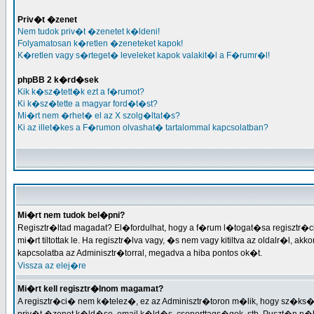
Priv�t �zenet
Nem tudok priv�t �zenetet k�ldeni!
Folyamatosan k�retlen �zeneteket kapok!
K�retlen vagy s�rteget� leveleket kapok valakit�l a F�rumr�l!
phpBB 2 k�rd�sek
Kik k�sz�tett�k ezt a f�rumot?
Ki k�sz�tette a magyar ford�t�st?
Mi�rt nem �rhet� el az X szolg�ltat�s?
Ki az illet�kes a F�rumon olvashat� tartalommal kapcsolatban?
Mi�rt nem tudok bel�pni?
Regisztr�ltad magadat? El�fordulhat, hogy a f�rum l�togat�sa regisztr�ci�
mi�rt tiltottak le. Ha regisztr�lva vagy, �s nem vagy kitiltva az oldalr�l, a
kapcsolatba az Adminisztr�torral, megadva a hiba pontos ok�t.
Vissza az elej�re
Mi�rt kell regisztr�lnom magamat?
A regisztr�ci� nem k�telez�, ez az Adminisztr�toron m�lik, hogy sz�ks�