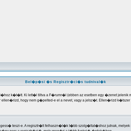
Bel�p�si �s Regisztr�ci�s tudnival�k
hoz k�t�tt. Ki lett�l tiltva a F�rumr�l (ebben az esetben egy �zenet jelenik 
kkor ellen�rizd, hogy nem g�pelted-e el a nevet, vagy a jelsz�t. Ellen�rizd k�tsz
gess� teszi-e. A regisztr�lt felhaszn�l�k t�bb szolg�ltat�shoz jutnak, mely