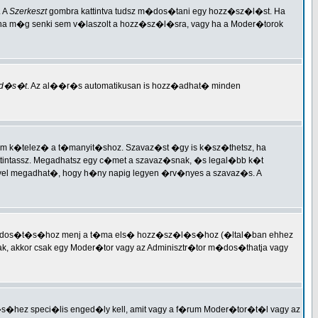
. A
Szerkeszt
gombra kattintva tudsz m�dos�tani egy hozz�sz�l�st. Ha
 ha m�g senki sem v�laszolt a hozz�sz�l�sra, vagy ha a Moder�torok
d�s�t
. Az al��r�s automatikusan is hozz�adhat� minden
nem k�telez� a t�manyit�shoz. Szavaz�st �gy is k�sz�thetsz, ha
attintassz. Megadhatsz egy c�met a szavaz�snak, �s legal�bb k�t
lyel megadhat�, hogy h�ny napig legyen �rv�nyes a szavaz�s. A
�s m�dos�t�s�hoz menj a t�ma els� hozz�sz�l�s�hoz (�ltal�ban ehhez
tak, akkor csak egy Moder�tor vagy az Adminisztr�tor m�dos�thatja vagy
ez speci�lis enged�ly kell, amit vagy a f�rum Moder�tor�t�l vagy az