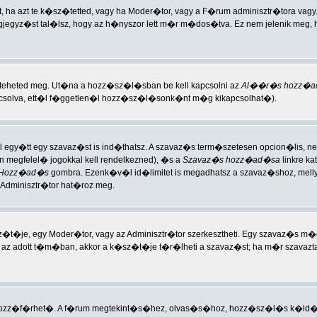
a azt te k�sz�tetted, vagy ha Moder�tor, vagy a F�rum adminisztr�tora vagy
gjegyz�st tal�lsz, hogy az h�nyszor lett m�r m�dos�tva. Ez nem jelenik meg,
n teheted meg. Ut�na a hozz�sz�l�sban be kell kapcsolni az
Al��r�s hozz�a
apcsolva, ett�l f�ggetlen�l hozz�sz�l�sonk�nt m�g kikapcsolhat�).
l egy�tt egy szavaz�st is ind�thatsz. A szavaz�s term�szetesen opcion�lis, 
megfelel� jogokkal kell rendelkezned), �s a
Szavaz�s hozz�ad�sa
linkre k
Hozz�ad�s
gombra. Ezenk�v�l id�limitet is megadhatsz a szavaz�shoz, mel
Adminisztr�tor hat�roz meg.
z�t�je, egy Moder�tor, vagy az Adminisztr�tor szerkesztheti. Egy szavaz
zott az adott t�m�ban, akkor a k�sz�t�je t�r�lheti a szavaz�st; ha m�r szavaz
ozz�f�rhet�. A f�rum megtekint�s�hez, olvas�s�hoz, hozz�sz�l�s k�ld�s�h