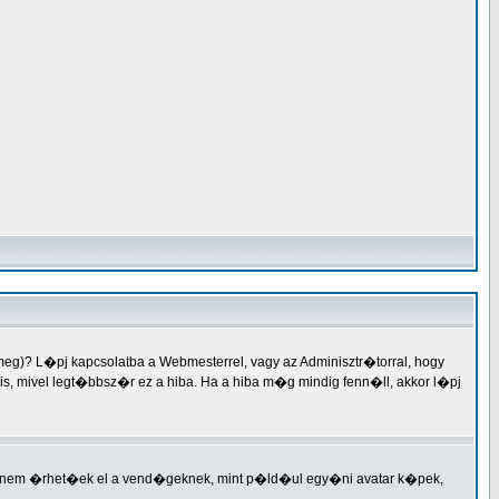
meg)? L�pj kapcsolatba a Webmesterrel, vagy az Adminisztr�torral, hogy
er is, mivel legt�bbsz�r ez a hiba. Ha a hiba m�g mindig fenn�ll, akkor l�pj
ek nem �rhet�ek el a vend�geknek, mint p�ld�ul egy�ni avatar k�pek,