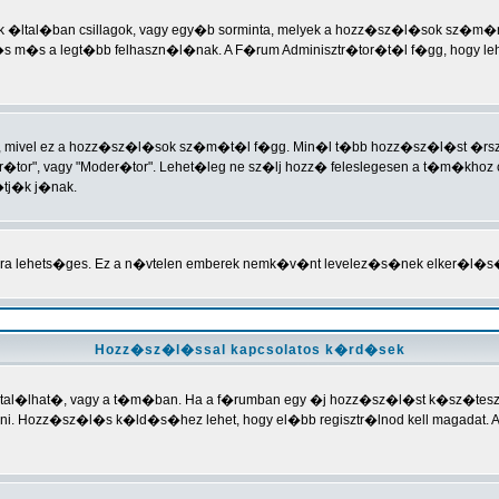
(ezek �ltal�ban csillagok, vagy egy�b sorminta, melyek a hozz�sz�l�sok sz�m
s m�s a legt�bb felhaszn�l�nak. A F�rum Adminisztr�tor�t�l f�gg, hogy leh
t, mivel ez a hozz�sz�l�sok sz�m�t�l f�gg. Min�l t�bb hozz�sz�l�st �rsz, 
�tor", vagy "Moder�tor". Lehet�leg ne sz�lj hozz� feleslegesen a t�m�khoz c
�tj�k j�nak.
�ra lehets�ges. Ez a n�vtelen emberek nemk�v�nt levelez�s�nek elker�l�s
Hozz�sz�l�ssal kapcsolatos k�rd�sek
ban tal�lhat�, vagy a t�m�ban. Ha a f�rumban egy �j hozz�sz�l�st k�sz�tesz
Hozz�sz�l�s k�ld�s�hez lehet, hogy el�bb regisztr�lnod kell magadat. A f