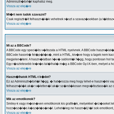
Adminisztr�tort�l kaphatsz meg.
Vissza az elej�re
Mi�rt nem tudok szavazni?
Csak regisztr�lt felhaszn�l�k vehetnek r�szt a szavaz�sokban (a t�bbsz
Vissza az elej�re
Mi az a BBCode?
A BBCode egy speci�lis v�ltozata a HTML nyelvnek. A BBCode haszn�lat�
BBCode hasonl� fel�p�t�s�, mint a HTML, kiv�ve hogy a tagek nem kacsac
megjelen�teni. A haszn�latban l�v� sablont�l f�gg, hogy pontosan hol t
Egy r�szletesebb le�r�s tal�lhat� m�g a BBCode Gy.I.K-ben, melyet 
Vissza az elej�re
Haszn�lhatok HTML-t k�dot?
Ez az Adminisztr�tort�l f�gg, � hat�rozza meg hogy lehet-e haszn�lni 
felhaszn�l�k ak�r v�letlen�l ak�r sz�nd�kosan megv�ltoztass�k az ol
Vissza az elej�re
Mik az emotikonok?
Smiley-k vagy m�sn�ven emotikonok kis grafik�k, melyekkel �rz�seket lehe
hozz�sz�l�s k�sz�t�s�n�l. Lehet�leg ne haszn�lj t�l sok emotikont, 
Vissza az elej�re