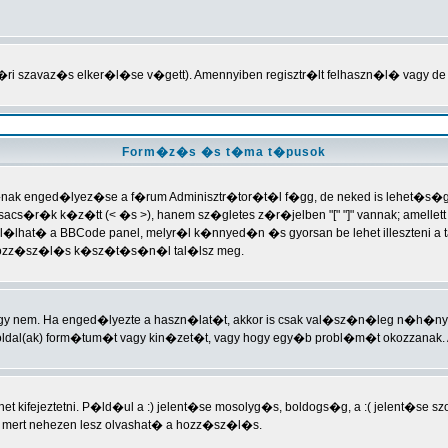
�ri szavaz�s elker�l�se v�gett). Amennyiben regisztr�lt felhaszn�l� vagy de
Form�z�s �s t�ma t�pusok
nak enged�lyez�se a f�rum Adminisztr�tor�t�l f�gg, de neked is lehet�s�ged
s�r�k k�z�tt (< �s >), hanem sz�gletes z�r�jelben "[" "]" vannak; amellett 
al�lhat� a BBCode panel, melyr�l k�nnyed�n �s gyorsan be lehet illeszteni a 
a hozz�sz�l�s k�sz�t�s�n�l tal�lsz meg.
vagy nem. Ha enged�lyezte a haszn�lat�t, akkor is csak val�sz�n�leg n�h�n
dal(ak) form�tum�t vagy kin�zet�t, vagy hogy egy�b probl�m�t okozzanak. 
t kifejeztetni. P�ld�ul a :) jelent�se mosolyg�s, boldogs�g, a :( jelent�se 
mert nehezen lesz olvashat� a hozz�sz�l�s.