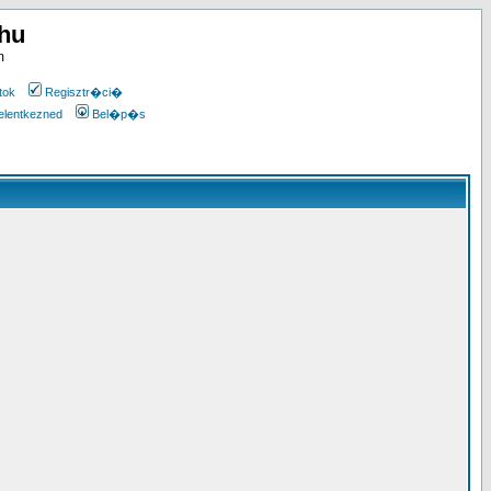
.hu
m
tok
Regisztr�ci�
elentkezned
Bel�p�s