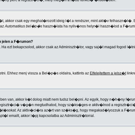
h�ny perc a regisztr�ci�, mely meg�ri a t�bb funkci� �rdek�ben.
t, akkor csak egy meghat�rozott ideig l�t a rendszer, mint akt�v felhaszn�l�.
 az
Automatikus bel�p�s
haszn�lata ha nyilv�nos helyr�l haszn�lod a F�rumo
 jelen a F�rumon?
. Ha ezt bekapcsolod, akkor csak az Adminisztr�tor, vagy saj�t magad fogod l�tn
tni. Ehhez menj vissza a Bel�p�s oldalra, kattints az
Elfelejtettem a jelsz�t
linkr
ben van, akkor k�t dolog miatt nem tudsz bel�pni. Az egyik, hogy n�h�ny f�rumon
egisztr�ci� v�g�n megtudhatod, hogy sz�ks�ges-e aktiv�lnod a regisztr�ci�t. 
�t�sokat. Az aktiv�ci�ra az�rt van sz�ks�g, hogy megakad�lyozzuk a F�rum
 emailt, akkor l�pj kapcsolatba az Adminisztr�torral.