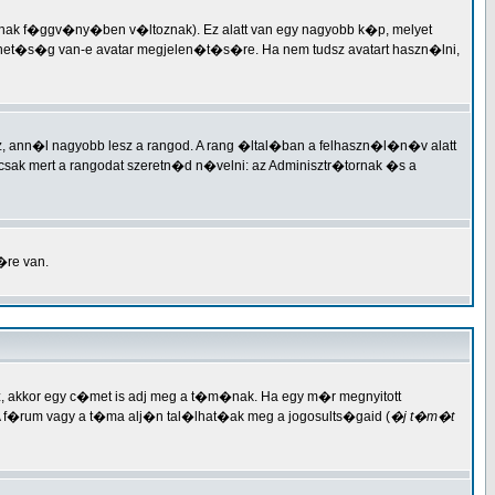
�nak f�ggv�ny�ben v�ltoznak). Ez alatt van egy nagyobb k�p, melyet
et�s�g van-e avatar megjelen�t�s�re. Ha nem tudsz avatart haszn�lni,
ann�l nagyobb lesz a rangod. A rang �ltal�ban a felhaszn�l�n�v alatt
sak mert a rangodat szeretn�d n�velni: az Adminisztr�tornak �s a
�re van.
, akkor egy c�met is adj meg a t�m�nak. Ha egy m�r megnyitott
�rum vagy a t�ma alj�n tal�lhat�ak meg a jogosults�gaid (
�j t�m�t