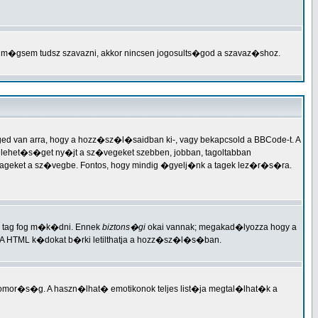
 m�gsem tudsz szavazni, akkor nincsen jogosults�god a szavaz�shoz.
 van arra, hogy a hozz�sz�l�saidban ki-, vagy bekapcsold a BBCode-t. A
lehet�s�get ny�jt a sz�vegeket szebben, jobban, tagoltabban
tageket a sz�vegbe. Fontos, hogy mindig �gyelj�nk a tagek lez�r�s�ra.
y tag fog m�k�dni. Ennek
biztons�gi
okai vannak; megakad�lyozza hogy a
A HTML k�dokat b�rki letilthatja a hozz�sz�l�s�ban.
szomor�s�g. A haszn�lhat� emotikonok teljes list�ja megtal�lhat�k a