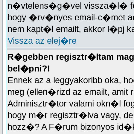
n�vtelens�g�vel vissza�l� fe
hogy �rv�nyes email-c�met a
nem kapt�l emailt, akkor l�pj k
Vissza az elej�re
R�gebben regisztr�ltam maga
bel�pni?!
Ennek az a leggyakoribb oka, ho
meg (ellen�rizd az emailt, amit
Adminisztr�tor valami okn�l f
hogy m�r regisztr�lva vagy, 
hozz�? A F�rum bizonyos id�