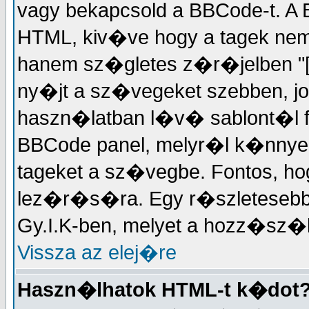
vagy bekapcsold a BBCode-t. 
HTML, kiv�ve hogy a tagek ne
hanem sz�gletes z�r�jelben "["
ny�jt a sz�vegeket szebben, jo
haszn�latban l�v� sablont�l f
BBCode panel, melyr�l k�nnyed�
tageket a sz�vegbe. Fontos, ho
lez�r�s�ra. Egy r�szleteseb
Gy.I.K-ben, melyet a hozz�s
Vissza az elej�re
Haszn�lhatok HTML-t k�dot