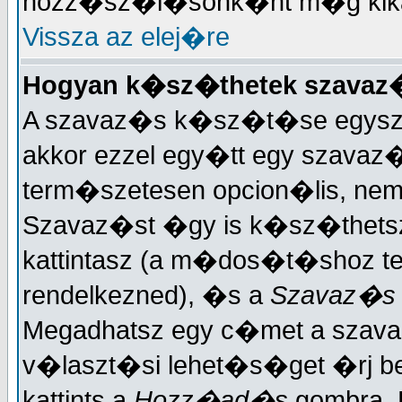
hozz�sz�l�sonk�nt m�g kika
Vissza az elej�re
Hogyan k�sz�thetek szavaz
A szavaz�s k�sz�t�se egysze
akkor ezzel egy�tt egy szavaz�
term�szetesen opcion�lis, ne
Szavaz�st �gy is k�sz�thets
kattintasz (a m�dos�t�shoz ter
rendelkezned), �s a
Szavaz�s
Megadhatsz egy c�met a szav
v�laszt�si lehet�s�get �rj 
kattints a
Hozz�ad�s
gombra. 