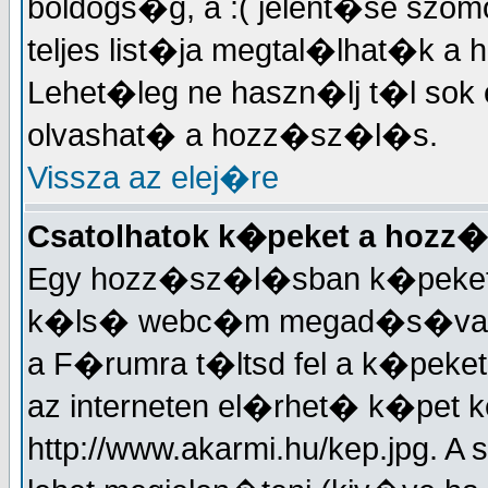
boldogs�g, a :( jelent�se sz
teljes list�ja megtal�lhat�
Lehet�leg ne haszn�lj t�l sok 
olvashat� a hozz�sz�l�s.
Vissza az elej�re
Csatolhatok k�peket a hoz
Egy hozz�sz�l�sban k�peket is 
k�ls� webc�m megad�s�val. J
a F�rumra t�ltsd fel a k�peke
az interneten el�rhet� k�pet k
http://www.akarmi.hu/kep.jpg. 