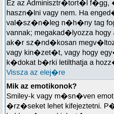
Ez az Adminisztr�tort�l f�gg,
haszn�lni vagy nem. Ha enged�
val�sz�n�leg n�h�ny tag fo
vannak; megakad�lyozza hogy 
ak�r sz�nd�kosan megv�ltozt
vagy kin�zet�t, vagy hogy eg
k�dokat b�rki letilthatja a h
Vissza az elej�re
Mik az emotikonok?
Smiley-k vagy m�sn�ven emotik
�rz�seket lehet kifejeztetni. P