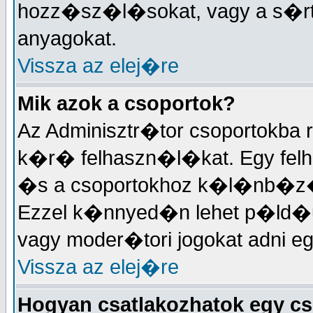
hozz�sz�l�sokat, vagy a s�
anyagokat.
Vissza az elej�re
Mik azok a csoportok?
Az Adminisztr�tor csoportokba
k�r� felhaszn�l�kat. Egy felh
�s a csoportokhoz k�l�nb�z�
Ezzel k�nnyed�n lehet p�ld�
vagy moder�tori jogokat adni 
Vissza az elej�re
Hogyan csatlakozhatok egy c