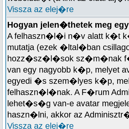
Vissza az elej�re
Hogyan jelen�thetek meg egy
A felhaszn�l�i n�v alatt k�t k
mutatja (ezek �ltal�ban csillag
hozz�sz�l�sok sz�m�nak f�g
van egy nagyobb k�p, melyet a
egyedi �s szem�lyes k�p, m
felhaszn�l�nak. A F�rum Admi
lehet�s�g van-e avatar megjel
haszn�lni, akkor az Adminisztr�t
Vissza az elej�re