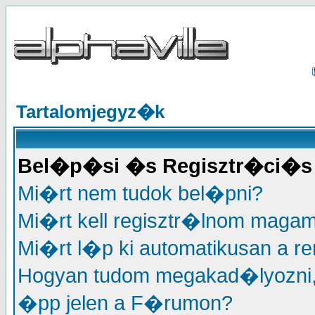
Tartalomjegyz�k
Bel�p�si �s Regisztr�ci�s 
Mi�rt nem tudok bel�pni?
Mi�rt kell regisztr�lnom maga
Mi�rt l�p ki automatikusan a r
Hogyan tudom megakad�lyozni
�pp jelen a F�rumon?