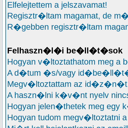
Elfelejtettem a jelszavamat!
Regisztr�ltam magamat, de m�
R�gebben regisztr�ltam magama
Felhaszn�l�i be�ll�t�sok
Hogyan v�ltoztathatom meg a 
A d�tum �s/vagy id�be�ll�t�
Megv�ltoztattam az id�z�n�t, 
A haszn�lni k�v�nt nyelv nincs
Hogyan jelen�thetek meg egy k
Hogyan tudom megv�ltoztatni a