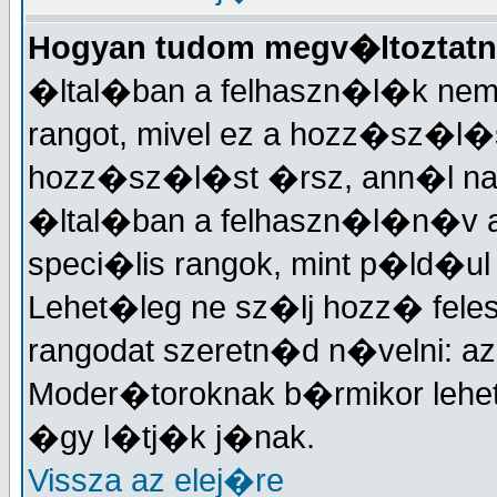
Hogyan tudom megv�ltoztatn
�ltal�ban a felhaszn�l�k nem
rangot, mivel ez a hozz�sz�
hozz�sz�l�st �rsz, ann�l nagy
�ltal�ban a felhaszn�l�n�v a
speci�lis rangok, mint p�ld�ul
Lehet�leg ne sz�lj hozz� fele
rangodat szeretn�d n�velni: a
Moder�toroknak b�rmikor lehet
�gy l�tj�k j�nak.
Vissza az elej�re