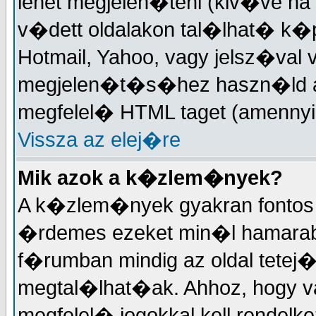
lehet megjelen�teni (kiv�ve ha
v�dett oldalakon tal�lhat� k�
Hotmail, Yahoo, vagy jelsz�val 
megjelen�t�s�hez haszn�ld a 
megfelel� HTML taget (amennyi
Vissza az elej�re
Mik azok a k�zlem�nyek?
A k�zlem�nyek gyakran fontos 
�rdemes ezeket min�l hamarabb
f�rumban mindig az oldal tetej
megtal�lhat�ak. Ahhoz, hogy 
megfelel� jogokkal kell rendelk