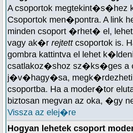
A csoportok megtekint�s�hez ka
Csoportok men�pontra. A link h
minden csoport �rhet� el, lehe
vagy ak�r
rejtett
csoportok is. H
gombra kattintva el lehet k�lden
csatlakoz�shoz sz�ks�ges a 
j�v�hagy�sa, megk�rdezheti, h
csoportba. Ha a moder�tor elut
biztosan megvan az oka, �gy n
Vissza az elej�re
Hogyan lehetek csoport mode