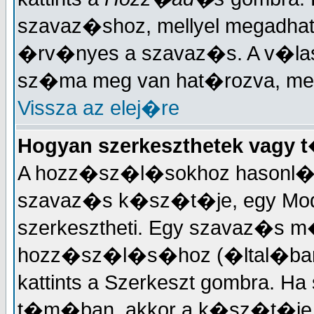
szavaz�shoz, mellyel megadhat
�rv�nyes a szavaz�s. A v�la
sz�ma meg van hat�rozva, mely
Vissza az elej�re
Hogyan szerkeszthetek vagy 
A hozz�sz�l�sokhoz hasonl�a
szavaz�s k�sz�t�je, egy Mode
szerkesztheti. Egy szavaz�s
hozz�sz�l�s�hoz (�ltal�ban 
kattints a Szerkeszt gombra. Ha
t�m�ban, akkor a k�sz�t�je 