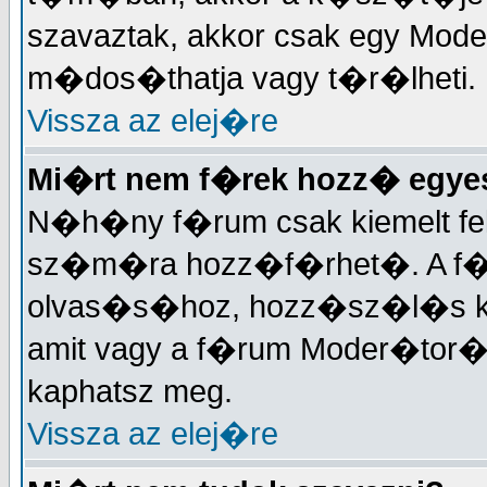
szavaztak, akkor csak egy Mode
m�dos�thatja vagy t�r�lheti.
Vissza az elej�re
Mi�rt nem f�rek hozz� egy
N�h�ny f�rum csak kiemelt fe
sz�m�ra hozz�f�rhet�. A f�
olvas�s�hoz, hozz�sz�l�s k�
amit vagy a f�rum Moder�tor�t
kaphatsz meg.
Vissza az elej�re