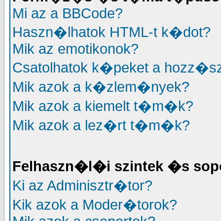
Mi az a BBCode?
Haszn�lhatok HTML-t k�dot?
Mik az emotikonok?
Csatolhatok k�peket a hozz�
Mik azok a k�zlem�nyek?
Mik azok a kiemelt t�m�k?
Mik azok a lez�rt t�m�k?
Felhaszn�l�i szintek �s sop
Ki az Adminisztr�tor?
Kik azok a Moder�torok?