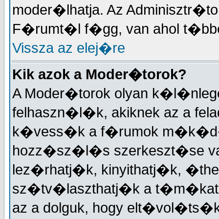
moder�lhatja. Az Adminisztr�t
F�rumt�l f�gg, van ahol t�bben
Vissza az elej�re
Kik azok a Moder�torok?
A Moder�torok olyan k�l�nleg
felhaszn�l�k, akiknek az a fela
k�vess�k a f�rumok m�k�d�
hozz�sz�l�s szerkeszt�se v
lez�rhatj�k, kinyithatj�k, �the
sz�tv�laszthatj�k a t�m�kat,
az a dolguk, hogy elt�vol�ts�