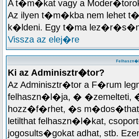
A t�m�kat vagy a Moder�torok, 
Az ilyen t�m�kba nem lehet t
k�ldeni. Egy t�ma lez�r�s�na
Vissza az elej�re
Felhaszn�l
Ki az Adminisztr�tor?
Az Adminisztr�tor a F�rum le
felhaszn�l�ja, � �zemelteti, 
hozz�f�rhet, �s m�dos�thatja
letilthat felhaszn�l�kat, csopor
jogosults�gokat adhat, stb. 