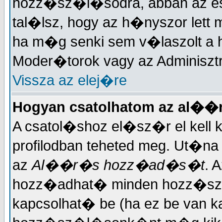
hozz�sz�l�sodra, abban az es
tal�lsz, hogy az h�nyszor let
ha m�g senki sem v�laszolt a
Moder�torok vagy az Adminisztr
Vissza az elej�re
Hogyan csatolhatom az al�
A csatol�shoz el�sz�r el kell
profilodban teheted meg. Ut�na
az
Al��r�s hozz�ad�s�t
. 
hozz�adhat� minden hozz�sz�l
kapcsolhat� be (ha ez be van k