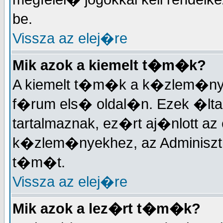
be.
Vissza az elej�re
Mik azok a kiemelt t�m�k?
A kiemelt t�m�k a k�zlem�nyek
f�rum els� oldal�n. Ezek �lta
tartalmaznak, ez�rt aj�nlott a
k�zlem�nyekhez, az Adminisztr�
t�m�t.
Vissza az elej�re
Mik azok a lez�rt t�m�k?