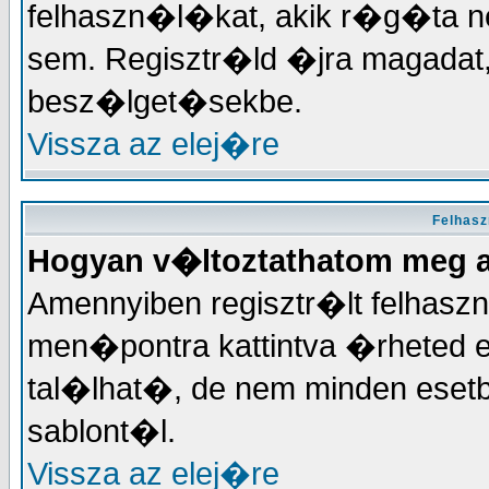
felhaszn�l�kat, akik r�g�ta
sem. Regisztr�ld �jra magadat
besz�lget�sekbe.
Vissza az elej�re
Felhas
Hogyan v�ltoztathatom meg 
Amennyiben regisztr�lt felhas
men�pontra kattintva �rheted el
tal�lhat�, de nem minden eset
sablont�l.
Vissza az elej�re