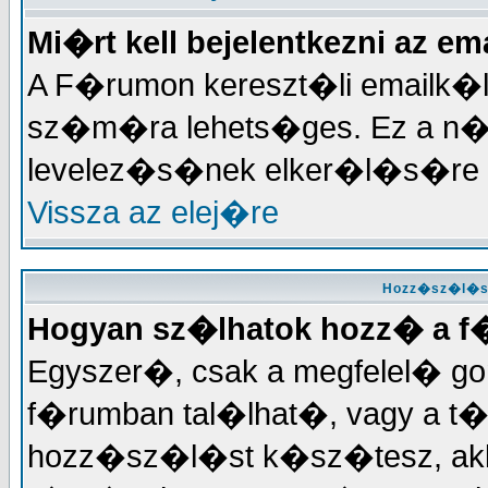
Mi�rt kell bejelentkezni az 
A F�rumon kereszt�li emailk�l
sz�m�ra lehets�ges. Ez a n
levelez�s�nek elker�l�s�re 
Vissza az elej�re
Hozz�sz�l�ss
Hogyan sz�lhatok hozz� a 
Egyszer�, csak a megfelel� gomb
f�rumban tal�lhat�, vagy a t
hozz�sz�l�st k�sz�tesz, akko