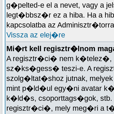
g�pelted-e el a nevet, vagy a je
legt�bbsz�r ez a hiba. Ha a hi
kapcsolatba az Adminisztr�torra
Vissza az elej�re
Mi�rt kell regisztr�lnom ma
A regisztr�ci� nem k�telez�, 
sz�ks�gess� teszi-e. A regisz
szolg�ltat�shoz jutnak, melye
mint p�ld�ul egy�ni avatar k�
k�ld�s, csoporttags�gok, stb
regisztr�ci�, mely meg�ri a 