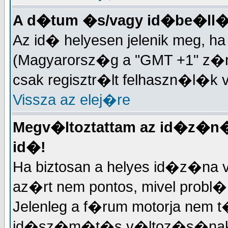
A d�tum �s/vagy id�be�ll�
Az id� helyesen jelenik meg, 
(Magyarorsz�g a "GMT +1" z�n�
csak regisztr�lt felhaszn�l�k 
Vissza az elej�re
Megv�ltoztattam az id�z�n�t
id�!
Ha biztosan a helyes id�z�na v
az�rt nem pontos, mivel probl
Jelenleg a f�rum motorja nem t
id�sz�m�t�s v�ltoz�s�nak k