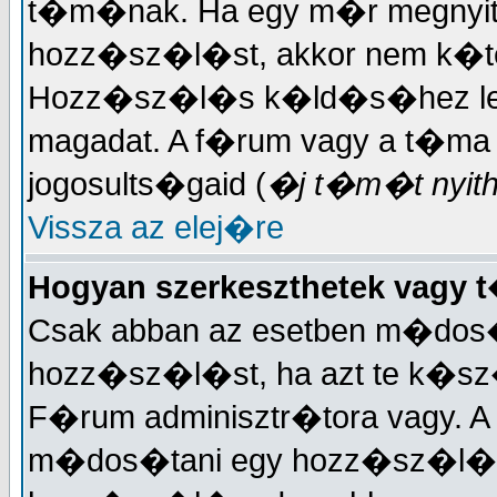
t�m�nak. Ha egy m�r megnyit
hozz�sz�l�st, akkor nem k�t
Hozz�sz�l�s k�ld�s�hez lehet
magadat. A f�rum vagy a t�ma
jogosults�gaid (
�j t�m�t nyitha
Vissza az elej�re
Hogyan szerkeszthetek vagy
Csak abban az esetben m�dos�
hozz�sz�l�st, ha azt te k�sz�
F�rum adminisztr�tora vagy. A
m�dos�tani egy hozz�sz�l�st.