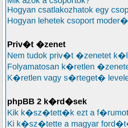
Mik azok a csoportok?
Hogyan csatlakozhatok egy cso
Hogyan lehetek csoport moder�
Priv�t �zenet
Nem tudok priv�t �zenetet k�l
Folyamatosan k�retlen �zenete
K�retlen vagy s�rteget� levele
phpBB 2 k�rd�sek
Kik k�sz�tett�k ezt a f�rumo
Ki k�sz�tette a magyar ford�