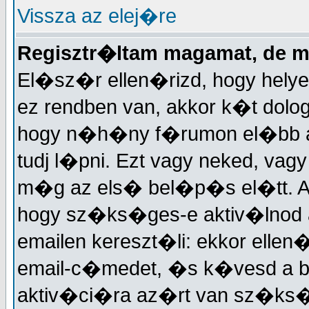
Vissza az elej�re
Regisztr�ltam magamat, de 
El�sz�r ellen�rizd, hogy helye
ez rendben van, akkor k�t dolog
hogy n�h�ny f�rumon el�bb akt
tudj l�pni. Ezt vagy neked, vagy
m�g az els� bel�p�s el�tt. A
hogy sz�ks�ges-e aktiv�lnod a
emailen kereszt�li: ekkor elle
email-c�medet, �s k�vesd a 
aktiv�ci�ra az�rt van sz�ks