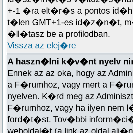
+-1 �ra elt�r�s a pontos id�h
t�len GMT+1-es id�z�n�t, 
�ll�tasz be a profilodban.
Vissza az elej�re
A haszn�lni k�v�nt nyelv nin
Ennek az az oka, hogy az Admin
a F�rumhoz, vagy mert a F�r
nyelven. K�rd meg az Adminisztr
F�rumhoz, vagy ha ilyen nem l
ford�t�st. Tov�bbi inform�ci�
weboldal�t (a link az oldal alj�