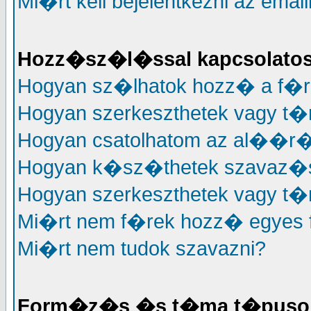
Mi�rt kell bejelentkezni az em
Hozz�sz�l�ssal kapcsolato
Hogyan sz�lhatok hozz� a f�
Hogyan szerkeszthetek vagy t
Hogyan csatolhatom az al��
Hogyan k�sz�thetek szavaz�
Hogyan szerkeszthetek vagy t�
Mi�rt nem f�rek hozz� egyes
Mi�rt nem tudok szavazni?
Form�z�s �s t�ma t�puso