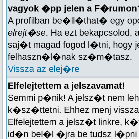
vagyok �pp jelen a F�rumon
A profilban be�ll�that� egy opc
elrejt�se
. Ha ezt bekapcsolod, 
saj�t magad fogod l�tni, hogy j
felhaszn�l�nak sz�m�tasz.
Vissza az elej�re
Elfelejtettem a jelszavamat!
Semmi p�nik! A jelsz�t nem lehe
k�sz�ttetni. Ehhez menj vissza 
Elfelejtettem a jelsz�t
linkre, k
id�n bel�l �jra be tudsz l�pn