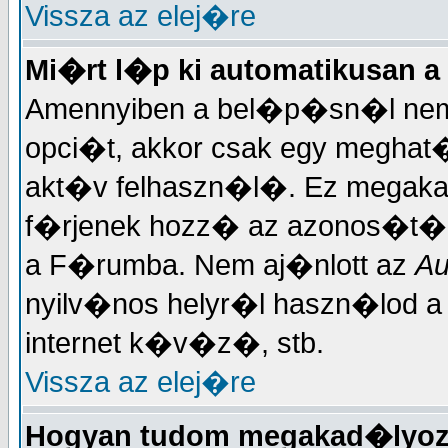
Vissza az elej�re
Mi�rt l�p ki automatikusan a
Amennyiben a bel�p�sn�l nem 
opci�t, akkor csak egy meghat�r
akt�v felhaszn�l�. Ez megakad
f�rjenek hozz� az azonos�t�d
a F�rumba. Nem aj�nlott az
Au
nyilv�nos helyr�l haszn�lod 
internet k�v�z�, stb.
Vissza az elej�re
Hogyan tudom megakad�lyoz