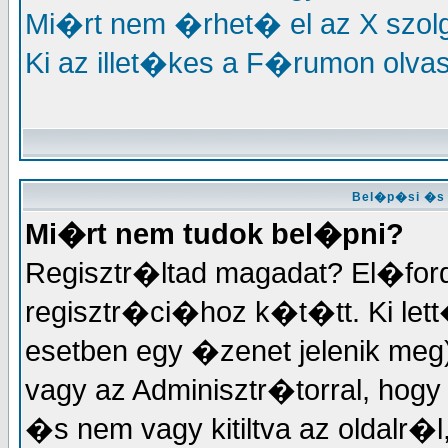
Mi�rt nem �rhet� el az X szo
Ki az illet�kes a F�rumon olva
Bel�p�si �s 
Mi�rt nem tudok bel�pni?
Regisztr�ltad magadat? El�for
regisztr�ci�hoz k�t�tt. Ki lett
esetben egy �zenet jelenik meg
vagy az Adminisztr�torral, hogy m
�s nem vagy kitiltva az oldalr�l