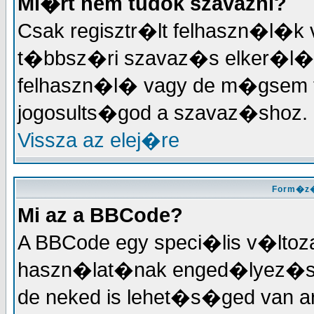
Mi�rt nem tudok szavazni?
Csak regisztr�lt felhaszn�l�k
t�bbsz�ri szavaz�s elker�l�se
felhaszn�l� vagy de m�gsem tu
jogosults�god a szavaz�shoz.
Vissza az elej�re
Form�z�
Mi az a BBCode?
A BBCode egy speci�lis v�ltoz
haszn�lat�nak enged�lyez�se
de neked is lehet�s�ged van a