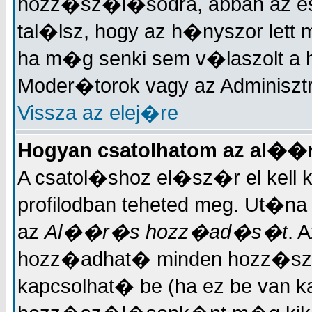
hozz�sz�l�sodra, abban az es
tal�lsz, hogy az h�nyszor let
ha m�g senki sem v�laszolt a
Moder�torok vagy az Adminisztr
Vissza az elej�re
Hogyan csatolhatom az al�
A csatol�shoz el�sz�r el kell
profilodban teheted meg. Ut�na
az
Al��r�s hozz�ad�s�t
. 
hozz�adhat� minden hozz�sz�l
kapcsolhat� be (ha ez be van k