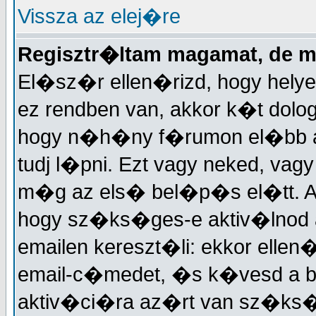
Vissza az elej�re
Regisztr�ltam magamat, de 
El�sz�r ellen�rizd, hogy helye
ez rendben van, akkor k�t dolog
hogy n�h�ny f�rumon el�bb akt
tudj l�pni. Ezt vagy neked, vagy
m�g az els� bel�p�s el�tt. A
hogy sz�ks�ges-e aktiv�lnod a
emailen kereszt�li: ekkor elle
email-c�medet, �s k�vesd a 
aktiv�ci�ra az�rt van sz�ks