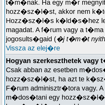
t�m�nak. Ha egy m�r megnyit
hozz�sz�l�st, akkor nem k�t
Hozz�sz�l�s k�ld�s�hez lehet
magadat. A f�rum vagy a t�ma
jogosults�gaid (
�j t�m�t nyitha
Vissza az elej�re
Hogyan szerkeszthetek vagy
Csak abban az esetben m�dos�
hozz�sz�l�st, ha azt te k�sz�
F�rum adminisztr�tora vagy. A
m�dos�tani egy hozz�sz�l�st.