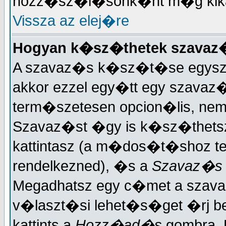
hozz�sz�l�sonk�nt m�g kika
Vissza az elej�re
Hogyan k�sz�thetek szavaz
A szavaz�s k�sz�t�se egysze
akkor ezzel egy�tt egy szavaz�
term�szetesen opcion�lis, ne
Szavaz�st �gy is k�sz�thets
kattintasz (a m�dos�t�shoz ter
rendelkezned), �s a
Szavaz�s
Megadhatsz egy c�met a szav
v�laszt�si lehet�s�get �rj 
kattints a
Hozz�ad�s
gombra. 