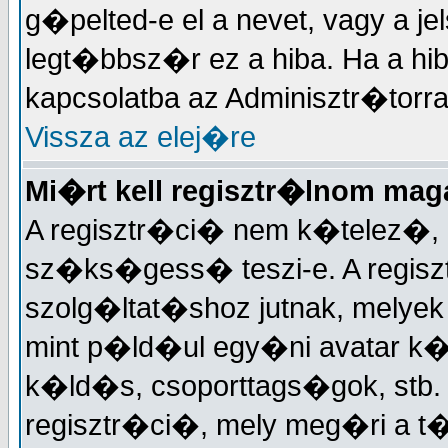
g�pelted-e el a nevet, vagy a je
legt�bbsz�r ez a hiba. Ha a hi
kapcsolatba az Adminisztr�torra
Vissza az elej�re
Mi�rt kell regisztr�lnom ma
A regisztr�ci� nem k�telez�, 
sz�ks�gess� teszi-e. A regisz
szolg�ltat�shoz jutnak, melye
mint p�ld�ul egy�ni avatar k�
k�ld�s, csoporttags�gok, stb
regisztr�ci�, mely meg�ri a 