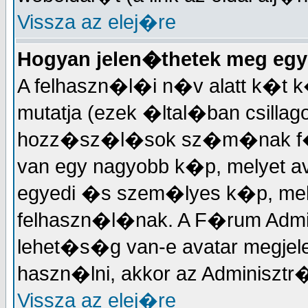
Vissza az elej�re
Hogyan jelen�thetek meg egy
A felhaszn�l�i n�v alatt k�t k
mutatja (ezek �ltal�ban csillag
hozz�sz�l�sok sz�m�nak f�g
van egy nagyobb k�p, melyet a
egyedi �s szem�lyes k�p, m
felhaszn�l�nak. A F�rum Admi
lehet�s�g van-e avatar megjel
haszn�lni, akkor az Adminisztr�t
Vissza az elej�re