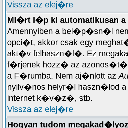
Vissza az elej�re
Mi�rt l�p ki automatikusan a
Amennyiben a bel�p�sn�l nem 
opci�t, akkor csak egy meghat�r
akt�v felhaszn�l�. Ez megakad
f�rjenek hozz� az azonos�t�d
a F�rumba. Nem aj�nlott az
Au
nyilv�nos helyr�l haszn�lod 
internet k�v�z�, stb.
Vissza az elej�re
Hogyan tudom megakad�lyoz