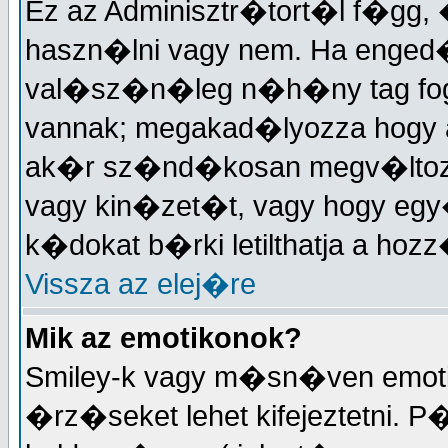
Ez az Adminisztr�tort�l f�gg,
haszn�lni vagy nem. Ha enged�
val�sz�n�leg n�h�ny tag fo
vannak; megakad�lyozza hogy 
ak�r sz�nd�kosan megv�ltozt
vagy kin�zet�t, vagy hogy eg
k�dokat b�rki letilthatja a h
Vissza az elej�re
Mik az emotikonok?
Smiley-k vagy m�sn�ven emotik
�rz�seket lehet kifejeztetni. P