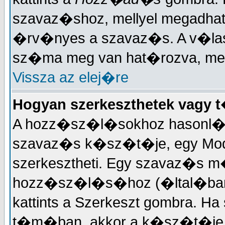
szavaz�shoz, mellyel megadhat
�rv�nyes a szavaz�s. A v�la
sz�ma meg van hat�rozva, mely
Vissza az elej�re
Hogyan szerkeszthetek vagy 
A hozz�sz�l�sokhoz hasonl�a
szavaz�s k�sz�t�je, egy Mode
szerkesztheti. Egy szavaz�s
hozz�sz�l�s�hoz (�ltal�ban 
kattints a Szerkeszt gombra. Ha
t�m�ban, akkor a k�sz�t�je 