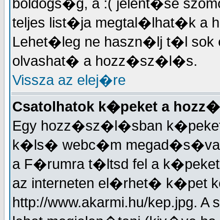
boldogs�g, a :( jelent�se sz
teljes list�ja megtal�lhat�
Lehet�leg ne haszn�lj t�l sok 
olvashat� a hozz�sz�l�s.
Vissza az elej�re
Csatolhatok k�peket a hoz
Egy hozz�sz�l�sban k�peket is 
k�ls� webc�m megad�s�val. J
a F�rumra t�ltsd fel a k�peke
az interneten el�rhet� k�pet k
http://www.akarmi.hu/kep.jpg. 