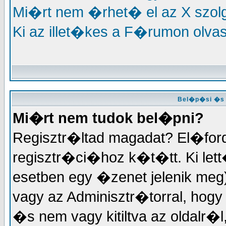
Mi�rt nem �rhet� el az X szo
Ki az illet�kes a F�rumon olva
Bel�p�si �s 
Mi�rt nem tudok bel�pni?
Regisztr�ltad magadat? El�for
regisztr�ci�hoz k�t�tt. Ki lett
esetben egy �zenet jelenik meg
vagy az Adminisztr�torral, hogy m
�s nem vagy kitiltva az oldalr�l