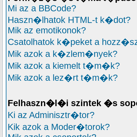
Mi az a BBCode?
Haszn�lhatok HTML-t k�dot?
Mik az emotikonok?
Csatolhatok k�peket a hozz�
Mik azok a k�zlem�nyek?
Mik azok a kiemelt t�m�k?
Mik azok a lez�rt t�m�k?
Felhaszn�l�i szintek �s sop
Ki az Adminisztr�tor?
Kik azok a Moder�torok?