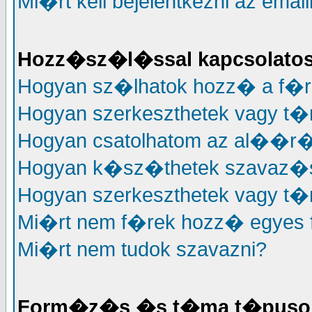
Mi�rt kell bejelentkezni az em
Hozz�sz�l�ssal kapcsolato
Hogyan sz�lhatok hozz� a f�
Hogyan szerkeszthetek vagy t
Hogyan csatolhatom az al��
Hogyan k�sz�thetek szavaz�
Hogyan szerkeszthetek vagy t�
Mi�rt nem f�rek hozz� egyes
Mi�rt nem tudok szavazni?
Form�z�s �s t�ma t�puso