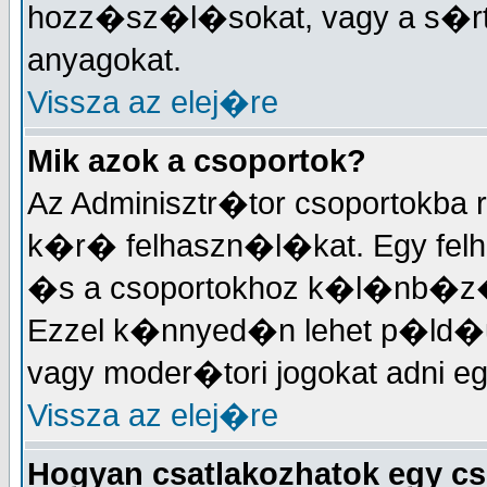
hozz�sz�l�sokat, vagy a s�
anyagokat.
Vissza az elej�re
Mik azok a csoportok?
Az Adminisztr�tor csoportokba
k�r� felhaszn�l�kat. Egy felh
�s a csoportokhoz k�l�nb�z�
Ezzel k�nnyed�n lehet p�ld�
vagy moder�tori jogokat adni 
Vissza az elej�re
Hogyan csatlakozhatok egy c