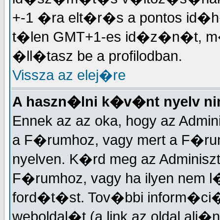
+-1 �ra elt�r�s a pontos id�h
t�len GMT+1-es id�z�n�t, 
�ll�tasz be a profilodban.
Vissza az elej�re
A haszn�lni k�v�nt nyelv nin
Ennek az az oka, hogy az Admin
a F�rumhoz, vagy mert a F�r
nyelven. K�rd meg az Adminisztr
F�rumhoz, vagy ha ilyen nem l
ford�t�st. Tov�bbi inform�ci�
weboldal�t (a link az oldal alj�