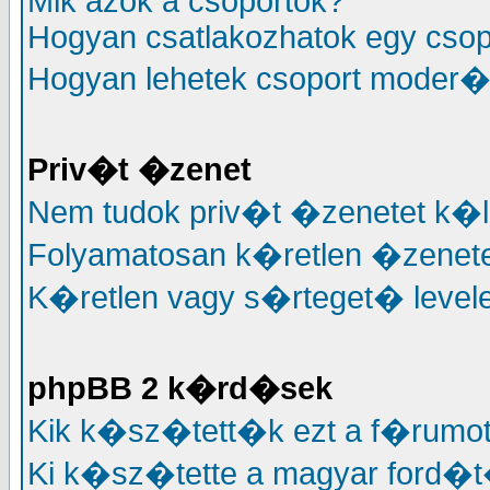
Mik azok a csoportok?
Hogyan csatlakozhatok egy cso
Hogyan lehetek csoport moder�
Priv�t �zenet
Nem tudok priv�t �zenetet k�l
Folyamatosan k�retlen �zenete
K�retlen vagy s�rteget� levele
phpBB 2 k�rd�sek
Kik k�sz�tett�k ezt a f�rumo
Ki k�sz�tette a magyar ford�