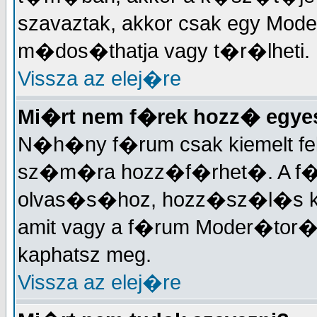
szavaztak, akkor csak egy Mode
m�dos�thatja vagy t�r�lheti.
Vissza az elej�re
Mi�rt nem f�rek hozz� egy
N�h�ny f�rum csak kiemelt fe
sz�m�ra hozz�f�rhet�. A f�
olvas�s�hoz, hozz�sz�l�s k�
amit vagy a f�rum Moder�tor�t
kaphatsz meg.
Vissza az elej�re