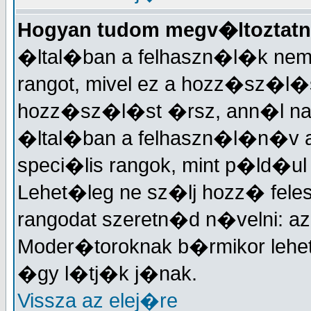
Hogyan tudom megv�ltoztatn
�ltal�ban a felhaszn�l�k nem
rangot, mivel ez a hozz�sz�
hozz�sz�l�st �rsz, ann�l nagy
�ltal�ban a felhaszn�l�n�v a
speci�lis rangok, mint p�ld�ul
Lehet�leg ne sz�lj hozz� fele
rangodat szeretn�d n�velni: a
Moder�toroknak b�rmikor lehet
�gy l�tj�k j�nak.
Vissza az elej�re