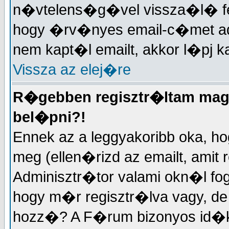
n�vtelens�g�vel vissza�l� fe
hogy �rv�nyes email-c�met a
nem kapt�l emailt, akkor l�pj k
Vissza az elej�re
R�gebben regisztr�ltam maga
bel�pni?!
Ennek az a leggyakoribb oka, ho
meg (ellen�rizd az emailt, amit
Adminisztr�tor valami okn�l f
hogy m�r regisztr�lva vagy, 
hozz�? A F�rum bizonyos id�