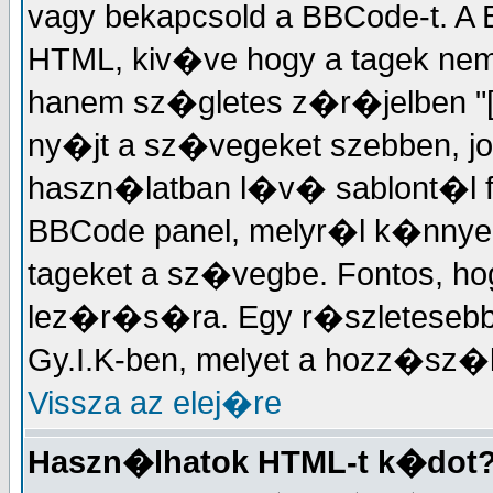
vagy bekapcsold a BBCode-t. 
HTML, kiv�ve hogy a tagek ne
hanem sz�gletes z�r�jelben "["
ny�jt a sz�vegeket szebben, jo
haszn�latban l�v� sablont�l f
BBCode panel, melyr�l k�nnyed�
tageket a sz�vegbe. Fontos, ho
lez�r�s�ra. Egy r�szleteseb
Gy.I.K-ben, melyet a hozz�s
Vissza az elej�re
Haszn�lhatok HTML-t k�dot