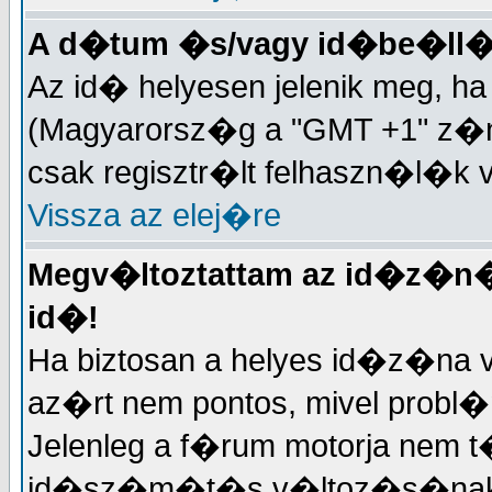
A d�tum �s/vagy id�be�ll�
Az id� helyesen jelenik meg, 
(Magyarorsz�g a "GMT +1" z�n�
csak regisztr�lt felhaszn�l�k 
Vissza az elej�re
Megv�ltoztattam az id�z�n�t
id�!
Ha biztosan a helyes id�z�na v
az�rt nem pontos, mivel probl
Jelenleg a f�rum motorja nem t
id�sz�m�t�s v�ltoz�s�nak k