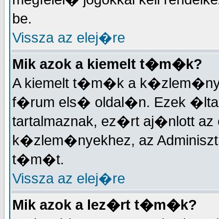
be.
Vissza az elej�re
Mik azok a kiemelt t�m�k?
A kiemelt t�m�k a k�zlem�nyek
f�rum els� oldal�n. Ezek �lta
tartalmaznak, ez�rt aj�nlott a
k�zlem�nyekhez, az Adminisztr�
t�m�t.
Vissza az elej�re
Mik azok a lez�rt t�m�k?