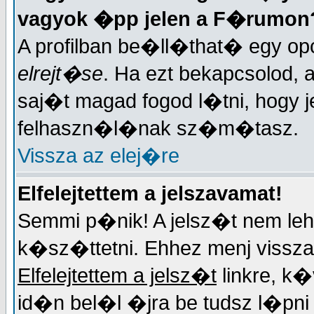
vagyok �pp jelen a F�rumon
A profilban be�ll�that� egy opc
elrejt�se
. Ha ezt bekapcsolod, 
saj�t magad fogod l�tni, hogy j
felhaszn�l�nak sz�m�tasz.
Vissza az elej�re
Elfelejtettem a jelszavamat!
Semmi p�nik! A jelsz�t nem lehe
k�sz�ttetni. Ehhez menj vissza 
Elfelejtettem a jelsz�t
linkre, k
id�n bel�l �jra be tudsz l�pn