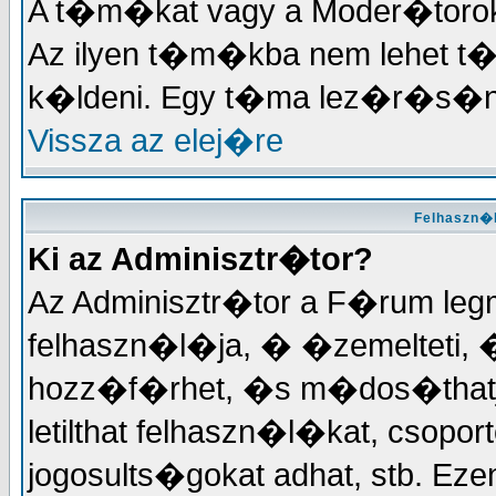
A t�m�kat vagy a Moder�torok, 
Az ilyen t�m�kba nem lehet t
k�ldeni. Egy t�ma lez�r�s�na
Vissza az elej�re
Felhaszn�l
Ki az Adminisztr�tor?
Az Adminisztr�tor a F�rum le
felhaszn�l�ja, � �zemelteti, 
hozz�f�rhet, �s m�dos�thatja
letilthat felhaszn�l�kat, csopor
jogosults�gokat adhat, stb. 