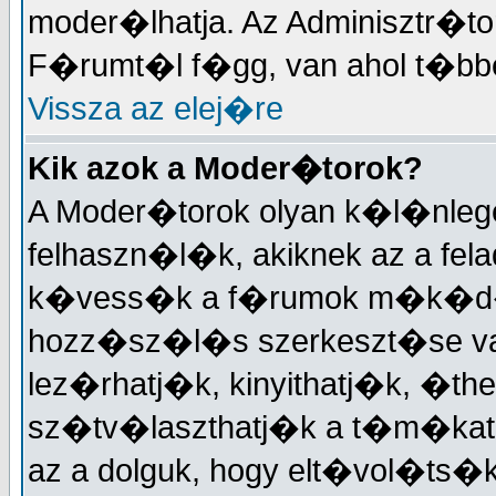
moder�lhatja. Az Adminisztr�t
F�rumt�l f�gg, van ahol t�bben
Vissza az elej�re
Kik azok a Moder�torok?
A Moder�torok olyan k�l�nleg
felhaszn�l�k, akiknek az a fela
k�vess�k a f�rumok m�k�d�
hozz�sz�l�s szerkeszt�se v
lez�rhatj�k, kinyithatj�k, �the
sz�tv�laszthatj�k a t�m�kat,
az a dolguk, hogy elt�vol�ts�