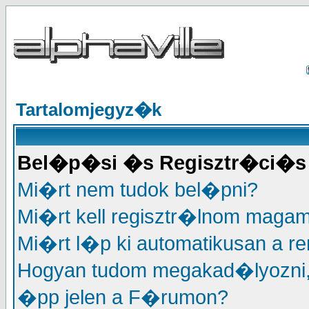
Tartalomjegyz�k
Bel�p�si �s Regisztr�ci�s 
Mi�rt nem tudok bel�pni?
Mi�rt kell regisztr�lnom maga
Mi�rt l�p ki automatikusan a r
Hogyan tudom megakad�lyozni
�pp jelen a F�rumon?