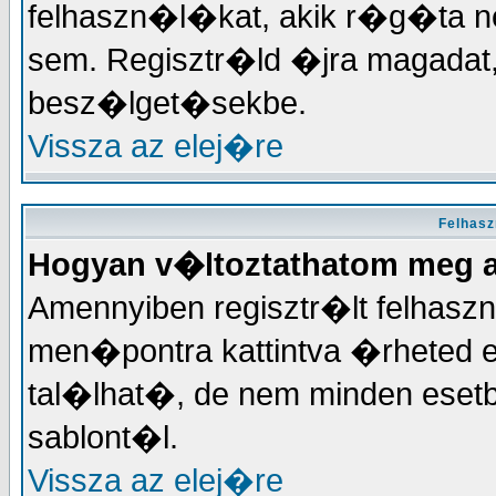
felhaszn�l�kat, akik r�g�ta
sem. Regisztr�ld �jra magadat
besz�lget�sekbe.
Vissza az elej�re
Felhas
Hogyan v�ltoztathatom meg 
Amennyiben regisztr�lt felhas
men�pontra kattintva �rheted el
tal�lhat�, de nem minden eset
sablont�l.
Vissza az elej�re