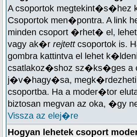
A csoportok megtekint�s�hez ka
Csoportok men�pontra. A link h
minden csoport �rhet� el, lehe
vagy ak�r
rejtett
csoportok is. H
gombra kattintva el lehet k�lden
csatlakoz�shoz sz�ks�ges a 
j�v�hagy�sa, megk�rdezheti, h
csoportba. Ha a moder�tor elut
biztosan megvan az oka, �gy n
Vissza az elej�re
Hogyan lehetek csoport mode