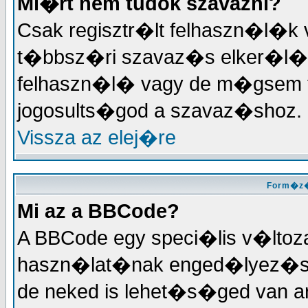
Mi�rt nem tudok szavazni?
Csak regisztr�lt felhaszn�l�k
t�bbsz�ri szavaz�s elker�l�se
felhaszn�l� vagy de m�gsem tu
jogosults�god a szavaz�shoz.
Vissza az elej�re
Form�z�
Mi az a BBCode?
A BBCode egy speci�lis v�ltoz
haszn�lat�nak enged�lyez�se
de neked is lehet�s�ged van a