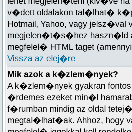
lehet megjelen�teni (kiv�ve ha
v�dett oldalakon tal�lhat� k�
Hotmail, Yahoo, vagy jelsz�val 
megjelen�t�s�hez haszn�ld a 
megfelel� HTML taget (amennyi
Vissza az elej�re
Mik azok a k�zlem�nyek?
A k�zlem�nyek gyakran fontos 
�rdemes ezeket min�l hamarabb
f�rumban mindig az oldal tetej
megtal�lhat�ak. Ahhoz, hogy 
megfelel� jogokkal kell rendelk