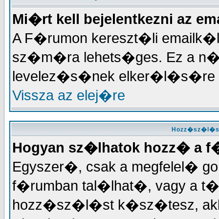
Mi�rt kell bejelentkezni az 
A F�rumon kereszt�li emailk�l
sz�m�ra lehets�ges. Ez a n
levelez�s�nek elker�l�s�re 
Vissza az elej�re
Hozz�sz�l�ss
Hogyan sz�lhatok hozz� a 
Egyszer�, csak a megfelel� gomb
f�rumban tal�lhat�, vagy a t
hozz�sz�l�st k�sz�tesz, akko