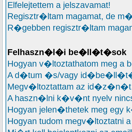
Elfelejtettem a jelszavamat!
Regisztr�ltam magamat, de m�
R�gebben regisztr�ltam magama
Felhaszn�l�i be�ll�t�sok
Hogyan v�ltoztathatom meg a 
A d�tum �s/vagy id�be�ll�t�
Megv�ltoztattam az id�z�n�t, 
A haszn�lni k�v�nt nyelv nincs
Hogyan jelen�thetek meg egy k
Hogyan tudom megv�ltoztatni a