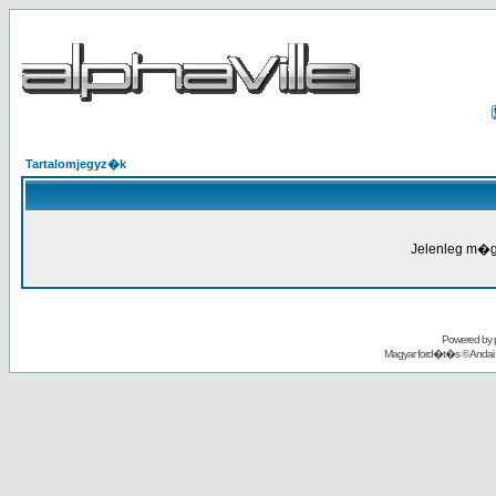
Tartalomjegyz�k
Jelenleg m�g
Powered by
Magyar ford�t�s ©
Andai 