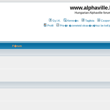
www.alphaville
Hungarian Alphaville foru
Gy.I.K.
Keres�s
Taglista
Csopor
Profil
Priv�t �zeneteid olvas�s�hoz be kell j
F�rum