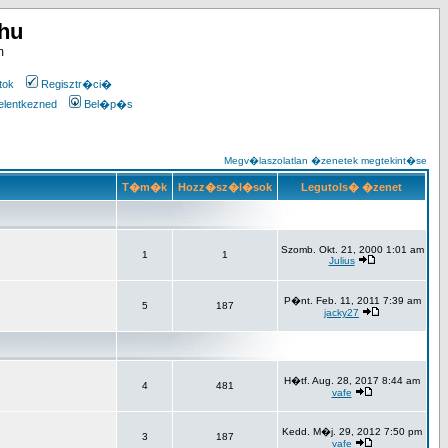
.hu
m
tok
Regisztr�ci�
elentkezned
Bel�p�s
Megv�laszolatlan �zenetek megtekint�se
T�m�k
Hozz�sz�l�sok
Legutols� �zenet
Szomb. Okt. 21, 2000 1:01 am
1
1
Julius
P�nt. Feb. 11, 2011 7:39 am
5
187
jacky27
H�tf. Aug. 28, 2017 8:44 am
4
481
vafe
Kedd. M�j. 29, 2012 7:50 pm
3
187
vafe