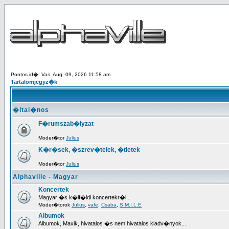
Pontos id�: Vas. Aug. 09, 2026 11:58 am
Tartalomjegyz�k
�ltal�nos
F�rumszab�lyzat
Moder�tor
Julius
K�r�sek, �szrev�telek, �tletek
Moder�tor
Julius
Alphaville - Magyar
Koncertek
Magyar �s k�lf�ldi koncertekr�l...
Moder�torok
Julius
,
vafe
,
Csaba
,
S.M.I.L.E
Albumok
Albumok, Maxik, hivatalos �s nem hivatalos kiadv�nyok...