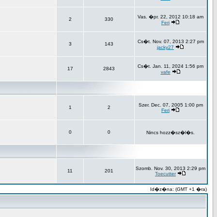
Vas. �pr. 22, 2012 10:18 am
2
330
Feri
Cs�t. Nov. 07, 2013 2:27 pm
3
143
jacky27
Cs�t. Jan. 11, 2024 1:56 pm
17
2843
vafe
Szer. Dec. 07, 2005 1:00 pm
1
2
Feri
0
0
Nincs hozz�sz�l�s.
Szomb. Nov. 30, 2013 2:29 pm
11
201
Toecutter
Id�z�na: (GMT +1 �ra)