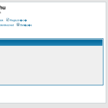
.hu
m
tok
Regisztr�ci�
elentkezned
Bel�p�s