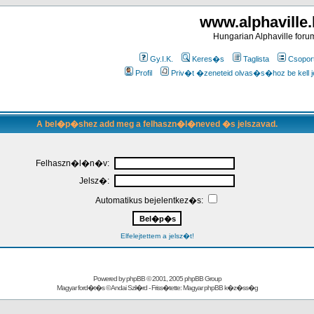
www.alphaville
Hungarian Alphaville foru
Gy.I.K.
Keres�s
Taglista
Csopor
Profil
Priv�t �zeneteid olvas�s�hoz be kell j
A bel�p�shez add meg a felhaszn�l�neved �s jelszavad.
Felhaszn�l�n�v:
Jelsz�:
Automatikus bejelentkez�s:
Elfelejtettem a jelsz�t!
Powered by
phpBB
© 2001, 2005 phpBB Group
Magyar ford�t�s ©
Andai Szil�rd
- Friss�tette:
Magyar phpBB k�z�ss�g