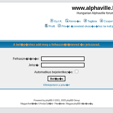
www.alphaville
Hungarian Alphaville foru
Gy.I.K.
Keres�s
Taglista
Csopor
Profil
Priv�t �zeneteid olvas�s�hoz be kell j
A bel�p�shez add meg a felhaszn�l�neved �s jelszavad.
Felhaszn�l�n�v:
Jelsz�:
Automatikus bejelentkez�s:
Elfelejtettem a jelsz�t!
Powered by
phpBB
© 2001, 2005 phpBB Group
Magyar ford�t�s ©
Andai Szil�rd
- Friss�tette:
Magyar phpBB k�z�ss�g