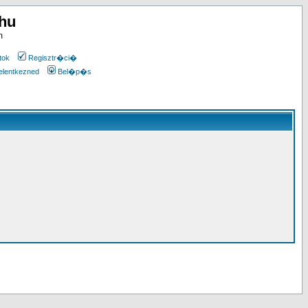
.hu
m
tok
Regisztr�ci�
elentkezned
Bel�p�s