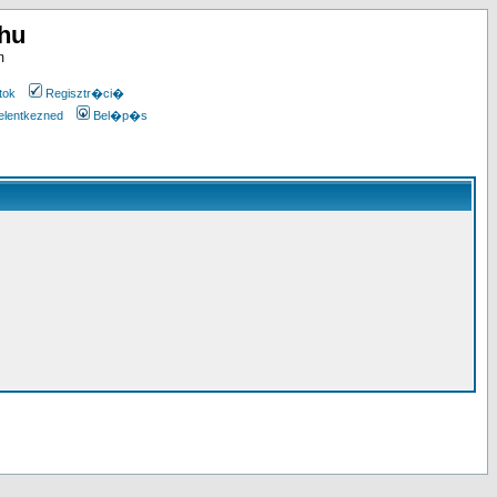
.hu
m
tok
Regisztr�ci�
elentkezned
Bel�p�s