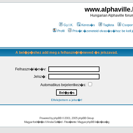
www.alphaville
Hungarian Alphaville foru
Gy.I.K.
Keres�s
Taglista
Csopor
Profil
Priv�t �zeneteid olvas�s�hoz be kell j
A bel�p�shez add meg a felhaszn�l�neved �s jelszavad.
Felhaszn�l�n�v:
Jelsz�:
Automatikus bejelentkez�s:
Elfelejtettem a jelsz�t!
Powered by
phpBB
© 2001, 2005 phpBB Group
Magyar ford�t�s ©
Andai Szil�rd
- Friss�tette:
Magyar phpBB k�z�ss�g