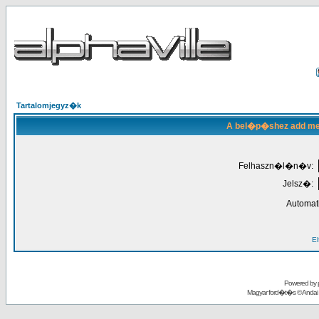
Tartalomjegyz�k
A bel�p�shez add meg
Felhaszn�l�n�v:
Jelsz�:
Automat
El
Powered by
Magyar ford�t�s ©
Andai 