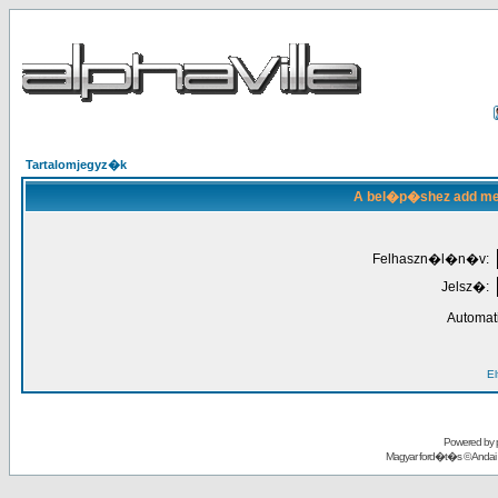
Tartalomjegyz�k
A bel�p�shez add meg
Felhaszn�l�n�v:
Jelsz�:
Automat
El
Powered by
Magyar ford�t�s ©
Andai 