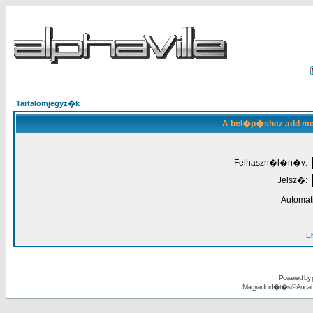
Tartalomjegyz�k
A bel�p�shez add meg
Felhaszn�l�n�v:
Jelsz�:
Automat
El
Powered by
Magyar ford�t�s ©
Andai 