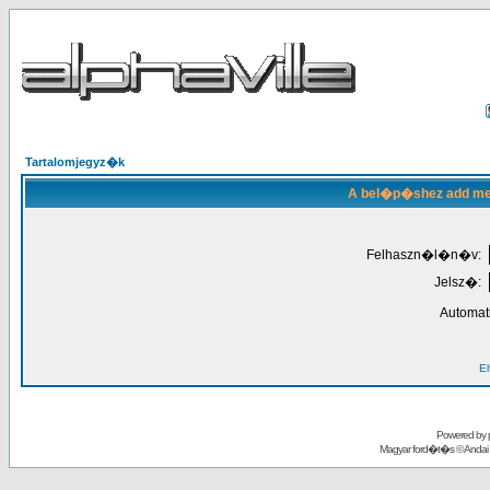
Tartalomjegyz�k
A bel�p�shez add meg
Felhaszn�l�n�v:
Jelsz�:
Automat
El
Powered by
Magyar ford�t�s ©
Andai 