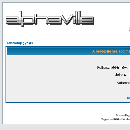
Tartalomjegyz�k
A bel�p�shez add meg
Felhaszn�l�n�v:
Jelsz�:
Automat
El
Powered by
Magyar ford�t�s ©
Andai 