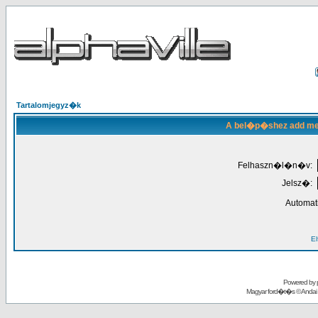
Tartalomjegyz�k
A bel�p�shez add meg
Felhaszn�l�n�v:
Jelsz�:
Automat
El
Powered by
Magyar ford�t�s ©
Andai 