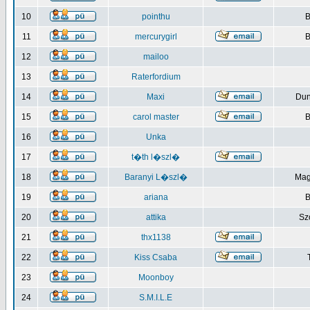
10
pointhu
B
11
mercurygirl
B
12
mailoo
13
Raterfordium
14
Maxi
Du
15
carol master
B
16
Unka
17
t�th l�szl�
18
Baranyi L�szl�
Mag
19
ariana
B
20
attika
Sz
21
thx1138
22
Kiss Csaba
23
Moonboy
24
S.M.I.L.E