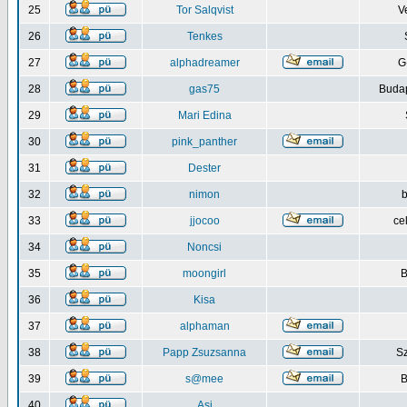
25
Tor Salqvist
V
26
Tenkes
27
alphadreamer
G
28
gas75
Budap
29
Mari Edina
30
pink_panther
31
Dester
32
nimon
b
33
jjocoo
ce
34
Noncsi
35
moongirl
B
36
Kisa
37
alphaman
38
Papp Zsuzsanna
S
39
s@mee
B
40
Asi