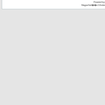
Powered by
Magyar ford�t�s ©
Andai 