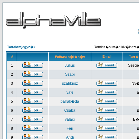
Tartalomjegyz�k
Rendez�si m�d kiv�laszt
#
Email
Felhaszn�l�n�v
Tart�
1
Julius
Szege
2
Szabi
3
szabkrisz
Ny�
4
vafe
a
5
balrak�da
6
Csaba
B
7
valaci
B�
8
Feri
B
9
Andi
B