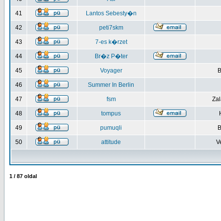
41
Lantos Sebesty�n
42
peti7skm
43
7-es k�rzet
44
Br�z P�ter
45
Voyager
B
46
Summer In Berlin
47
fsm
Za
48
tompus
49
pumuqli
B
50
attitude
V
1
/
87
oldal