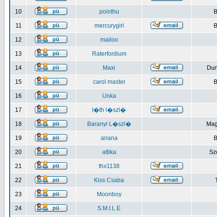
10
pointhu
B
11
mercurygirl
B
12
mailoo
13
Raterfordium
14
Maxi
Du
15
carol master
B
16
Unka
17
t�th l�szl�
18
Baranyi L�szl�
Mag
19
ariana
B
20
attika
Sz
21
thx1138
22
Kiss Csaba
23
Moonboy
24
S.M.I.L.E