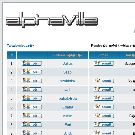
Tartalomjegyz�k
Rendez�si m�d kiv�laszt
#
Email
Felhaszn�l�n�v
Tart�
1
Julius
Szege
2
Szabi
3
szabkrisz
Ny�
4
vafe
a
5
balrak�da
6
Csaba
B
7
valaci
B�
8
Feri
B
9
Andi
B