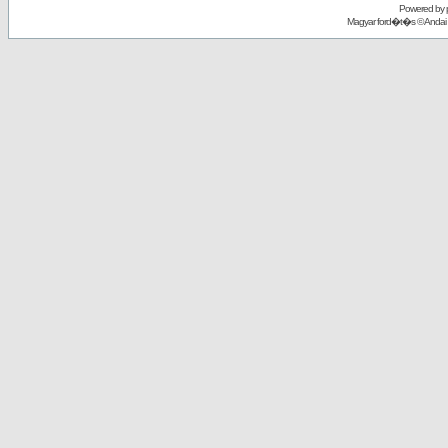
Powered by
Magyar ford�t�s ©
Andai 