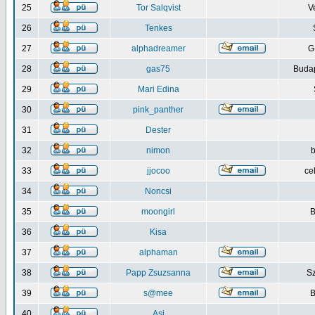
25
Tor Salqvist
V
26
Tenkes
27
alphadreamer
G
28
gas75
Budap
29
Mari Edina
30
pink_panther
31
Dester
32
nimon
b
33
jjocoo
ce
34
Noncsi
35
moongirl
B
36
Kisa
37
alphaman
38
Papp Zsuzsanna
S
39
s@mee
B
40
Asi