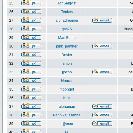
25
Tor Salqvist
V
26
Tenkes
27
alphadreamer
G
28
gas75
Budap
29
Mari Edina
30
pink_panther
31
Dester
32
nimon
b
33
jjocoo
ce
34
Noncsi
35
moongirl
B
36
Kisa
37
alphaman
38
Papp Zsuzsanna
S
39
s@mee
B
40
Asi