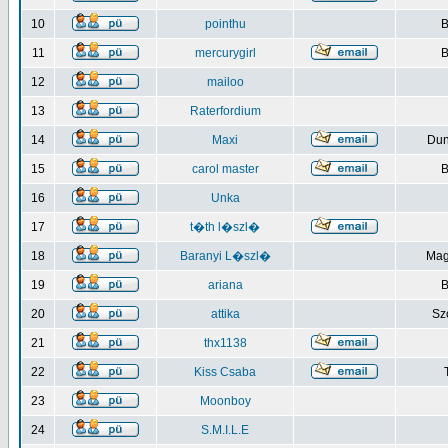
10
pointhu
B
11
mercurygirl
B
12
mailoo
13
Raterfordium
14
Maxi
Du
15
carol master
B
16
Unka
17
t�th l�szl�
18
Baranyi L�szl�
Mag
19
ariana
B
20
attika
Sz
21
thx1138
22
Kiss Csaba
23
Moonboy
24
S.M.I.L.E