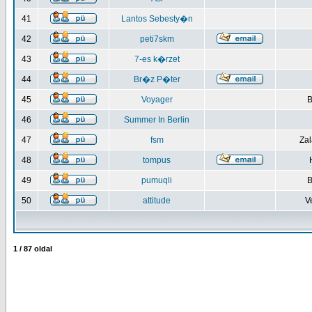
41
Lantos Sebesty�n
42
peti7skm
43
7-es k�rzet
44
Br�z P�ter
45
Voyager
B
46
Summer In Berlin
47
fsm
Za
48
tompus
49
pumuqli
B
50
attitude
V
1
/
87
oldal