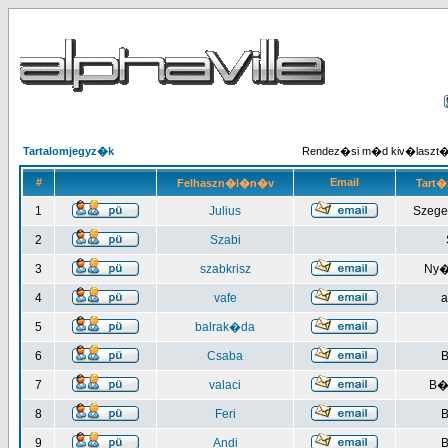
Tartalomjegyz�k
Rendez�si m�d kiv�laszt
#
Email
Felhaszn�l�n�v
Tart�
1
Julius
Szege
2
Szabi
3
szabkrisz
Ny�
4
vafe
a
5
balrak�da
6
Csaba
B
7
valaci
B�
8
Feri
B
9
Andi
B