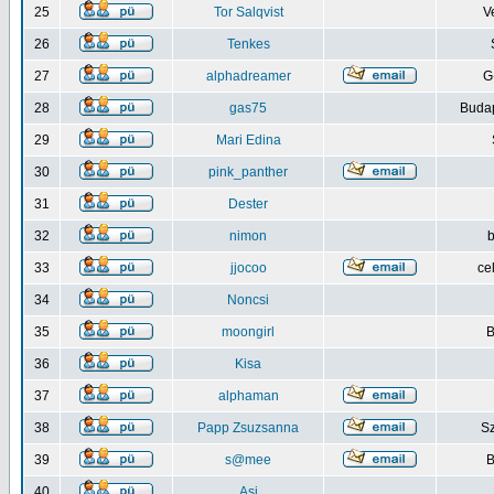
25
Tor Salqvist
V
26
Tenkes
27
alphadreamer
G
28
gas75
Budap
29
Mari Edina
30
pink_panther
31
Dester
32
nimon
b
33
jjocoo
ce
34
Noncsi
35
moongirl
B
36
Kisa
37
alphaman
38
Papp Zsuzsanna
S
39
s@mee
B
40
Asi