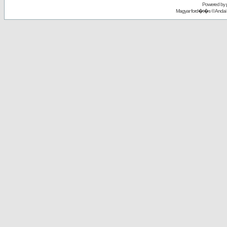
Powered by
Magyar ford�t�s ©
Andai 