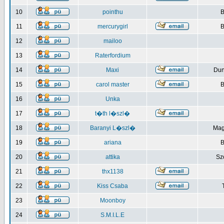
10
pointhu
B
11
mercurygirl
B
12
mailoo
13
Raterfordium
14
Maxi
Du
15
carol master
B
16
Unka
17
t�th l�szl�
18
Baranyi L�szl�
Mag
19
ariana
B
20
attika
Sz
21
thx1138
22
Kiss Csaba
23
Moonboy
24
S.M.I.L.E