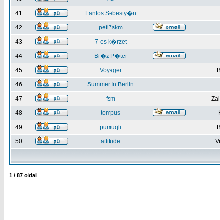
41
Lantos Sebesty�n
42
peti7skm
43
7-es k�rzet
44
Br�z P�ter
45
Voyager
B
46
Summer In Berlin
47
fsm
Za
48
tompus
49
pumuqli
B
50
attitude
V
1
/
87
oldal