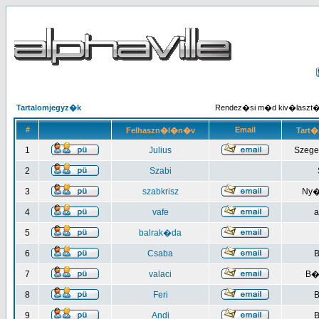
Tartalomjegyz�k
Rendez�si m�d kiv�laszt
#
Email
Felhaszn�l�n�v
Tart�
1
Julius
Szege
2
Szabi
3
szabkrisz
Ny�
4
vafe
a
5
balrak�da
6
Csaba
B
7
valaci
B�
8
Feri
B
9
Andi
B