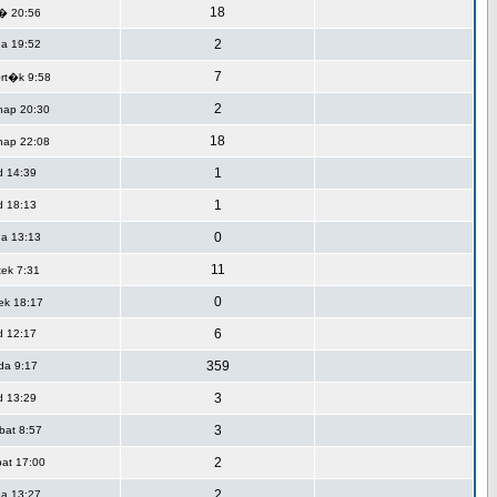
18
� 20:56
2
da 19:52
7
rt�k 9:58
2
nap 20:30
18
nap 22:08
1
d 14:39
1
d 18:13
0
da 13:13
11
ek 7:31
0
ek 18:17
6
d 12:17
359
da 9:17
3
d 13:29
3
bat 8:57
2
at 17:00
2
da 13:27