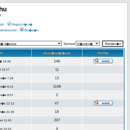
.hu
m
tok
Regisztr�ci�
elentkezned
Bel�p�s
Sorrend
tt
Honlap
Hozz�sz�l�sok
146
� 15:46
11
d 10:27
13
rt�k 7:18
1198
rt�k 8:24
2
rt�k 8:57
47
t�k 12:12
18
t�k 21:36
207
ek 11:43
4
ek 14:14