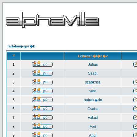
Tartalomjegyz�k
#
Felhaszn�l�n�v
1
Julius
2
Szabi
3
szabkrisz
4
vafe
5
balrak�da
6
Csaba
7
valaci
8
Feri
9
Andi