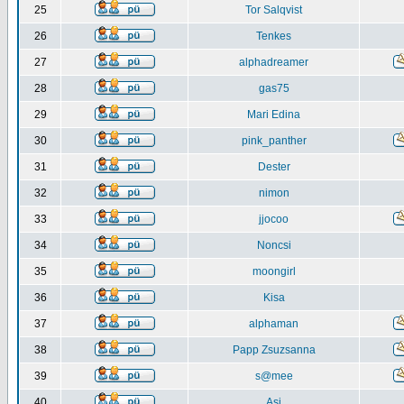
25
Tor Salqvist
26
Tenkes
27
alphadreamer
28
gas75
29
Mari Edina
30
pink_panther
31
Dester
32
nimon
33
jjocoo
34
Noncsi
35
moongirl
36
Kisa
37
alphaman
38
Papp Zsuzsanna
39
s@mee
40
Asi