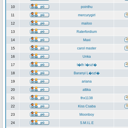
10
pointhu
11
mercurygirl
12
mailoo
13
Raterfordium
14
Maxi
15
carol master
16
Unka
17
t�th l�szl�
18
Baranyi L�szl�
19
ariana
20
attika
21
thx1138
22
Kiss Csaba
23
Moonboy
24
S.M.I.L.E