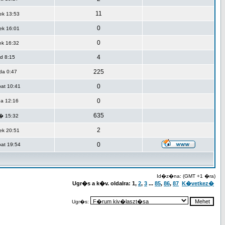
11
ek 13:53
0
ek 16:01
0
ek 16:32
4
d 8:15
225
da 0:47
0
at 10:41
0
da 12:16
635
� 15:32
2
ek 20:51
0
at 19:54
Id�z�na: (GMT +1 �ra)
Ugr�s a k�v. oldalra:
1
,
2
,
3
...
85
,
86
,
87
K�vetkez�
Ugr�s: