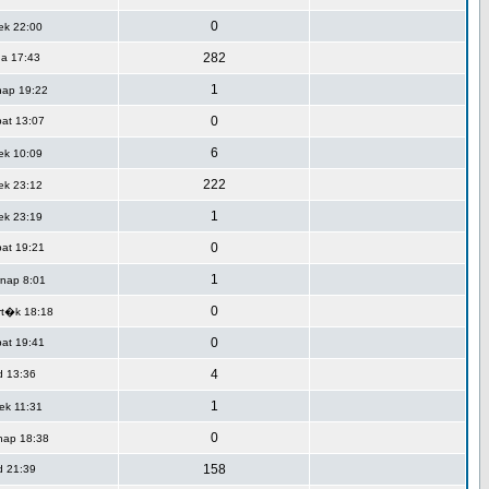
0
ek 22:00
282
da 17:43
1
nap 19:22
0
at 13:07
6
ek 10:09
222
ek 23:12
1
ek 23:19
0
at 19:21
1
nap 8:01
0
t�k 18:18
0
at 19:41
4
d 13:36
1
ek 11:31
0
nap 18:38
158
d 21:39