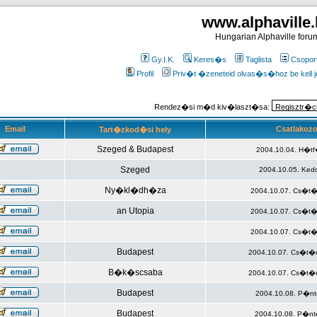
www.alphaville
Hungarian Alphaville foru
Gy.I.K.
Keres�s
Taglista
Csopor
Profil
Priv�t �zeneteid olvas�s�hoz be kell j
Rendez�si m�d kiv�laszt�sa:
Email
Csatlakozo
Tart�zkod�si hely
Szeged & Budapest
2004.10.04. H�tf
Szeged
2004.10.05. Ked
Ny�kl�dh�za
2004.10.07. Cs�t�
an Utopia
2004.10.07. Cs�t�
2004.10.07. Cs�t�
Budapest
2004.10.07. Cs�t�r
B�k�scsaba
2004.10.07. Cs�t�r
Budapest
2004.10.08. P�nt
Budapest
2004.10.08. P�nt