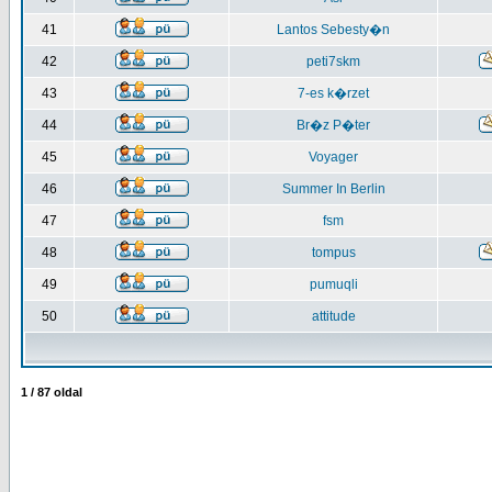
41
Lantos Sebesty�n
42
peti7skm
43
7-es k�rzet
44
Br�z P�ter
45
Voyager
46
Summer In Berlin
47
fsm
48
tompus
49
pumuqli
50
attitude
1
/
87
oldal