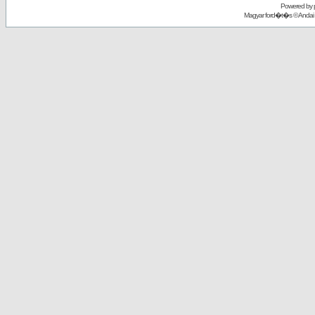
Powered by
Magyar ford�t�s ©
Andai 