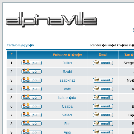
Tartalomjegyz�k
Rendez�si m�d kiv�laszt
#
Email
Felhaszn�l�n�v
Tart�
1
Julius
Szege
2
Szabi
3
szabkrisz
Ny�
4
vafe
a
5
balrak�da
6
Csaba
B
7
valaci
B�
8
Feri
B
9
Andi
B