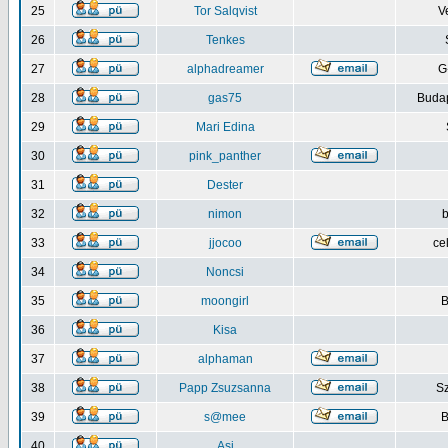
25
Tor Salqvist
V
26
Tenkes
27
alphadreamer
G
28
gas75
Budap
29
Mari Edina
30
pink_panther
31
Dester
32
nimon
b
33
jjocoo
ce
34
Noncsi
35
moongirl
B
36
Kisa
37
alphaman
38
Papp Zsuzsanna
S
39
s@mee
B
40
Asi