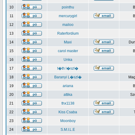
10
pointhu
B
11
mercurygirl
B
12
mailoo
13
Raterfordium
14
Maxi
Du
15
carol master
B
16
Unka
17
t�th l�szl�
18
Baranyi L�szl�
Mag
19
ariana
B
20
attika
Sz
21
thx1138
22
Kiss Csaba
23
Moonboy
24
S.M.I.L.E