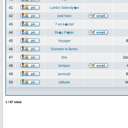
41
Lantos Sebesty�n
42
peti7skm
43
7-es k�rzet
44
Br�z P�ter
45
Voyager
B
46
Summer In Berlin
47
fsm
Za
48
tompus
49
pumuqli
B
50
attitude
V
1
/
87
oldal