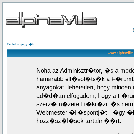
Tartalomjegyz�k
www.alphaville
Noha az Adminisztr�tor, �s a mod
hamarabb elt�vol�ts�k a F�rumb
anyagokat, lehetetlen, hogy mind
ad�d�an elfogadom, hogy a F�r
szerz� n�zeteit t�kr�zi, �s nem 
Webmester �ll�spontj�t - �gy �k
hozz�sz�l�sok tartalm��rt.