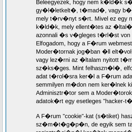
Beleegyezek, hogy nem k�ld�k s�
gy�l�letkelt�, t�mad�, vagy b�rme
mely t�rv�nyt s�rt. Mivel ez egy 
k�ld�k, mely ellent�tes az �ltal
azonnali �s v�gleges t�rl�st von
Elfogadom, hogy a F�rum webmest
Moder�tornak jog�ban �ll elt�vol
vagy lez�rni az �ltalam nyitott 
sz�ks�ges. Mint felhaszn�l�, el
adat t�rol�sra ker�l a F�rum ad
semmilyen m�don nem ker�lnek ki 
Adminisztr�tor sem a Moder�torok 
adatok�rt egy esetleges "hacker-
A F�rum "cookie"-kat (s�tiket) has
sz�m�t�g�p�n, de egyik sem tart