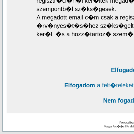
regisztr�ci�n�l ker�ltek megad�sr
szempontb�l sz�ks�gesek.
A megadott email-c�m csak a regis
�rv�nyes�t�s�hez sz�ks�geltet
ker�l, �s a hozz�tartoz� szem�l
Elfoga
Elfogadom
a felt�telek
Nem fogad
Powered by
Magyar ford�t�s ©
Andai 