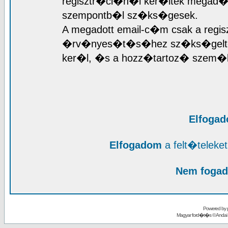
regisztr�ci�n�l ker�ltek megad�sr
szempontb�l sz�ks�gesek.
A megadott email-c�m csak a regis
�rv�nyes�t�s�hez sz�ks�geltet
ker�l, �s a hozz�tartoz� szem�l
Elfoga
Elfogadom
a felt�telek
Nem fogad
Powered by
Magyar ford�t�s ©
Andai 