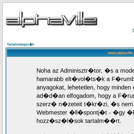
Tartalomjegyz�k
www.alphaville
Noha az Adminisztr�tor, �s a mod
hamarabb elt�vol�ts�k a F�rumb
anyagokat, lehetetlen, hogy mind
ad�d�an elfogadom, hogy a F�r
szerz� n�zeteit t�kr�zi, �s nem 
Webmester �ll�spontj�t - �gy �k
hozz�sz�l�sok tartalm��rt.