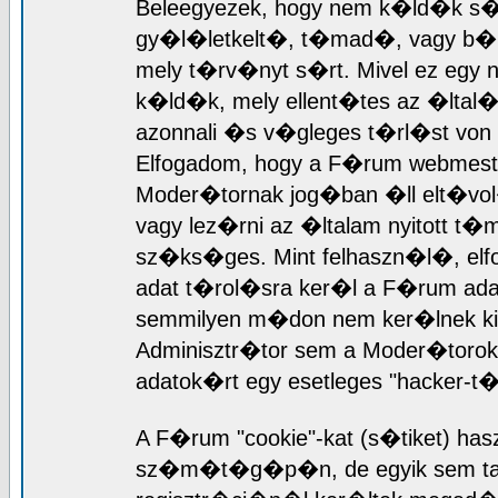
Beleegyezek, hogy nem k�ld�k s�
gy�l�letkelt�, t�mad�, vagy b�rme
mely t�rv�nyt s�rt. Mivel ez egy 
k�ld�k, mely ellent�tes az �ltal
azonnali �s v�gleges t�rl�st von
Elfogadom, hogy a F�rum webmest
Moder�tornak jog�ban �ll elt�vol
vagy lez�rni az �ltalam nyitott 
sz�ks�ges. Mint felhaszn�l�, el
adat t�rol�sra ker�l a F�rum ad
semmilyen m�don nem ker�lnek ki 
Adminisztr�tor sem a Moder�torok 
adatok�rt egy esetleges "hacker-
A F�rum "cookie"-kat (s�tiket) has
sz�m�t�g�p�n, de egyik sem tart