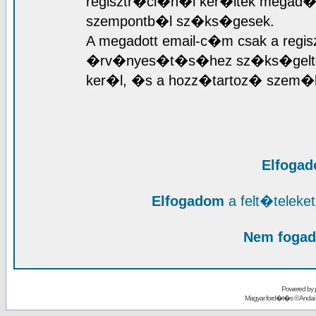
regisztr�ci�n�l ker�ltek megad�sr
szempontb�l sz�ks�gesek.
A megadott email-c�m csak a regis
�rv�nyes�t�s�hez sz�ks�geltet
ker�l, �s a hozz�tartoz� szem�l
Elfoga
Elfogadom
a felt�telek
Nem fogad
Powered by
Magyar ford�t�s ©
Andai 