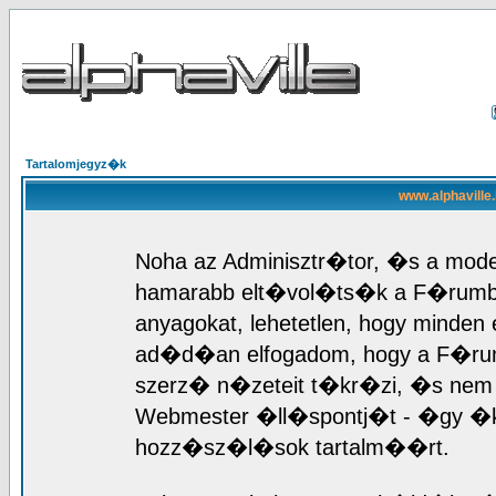
Tartalomjegyz�k
www.alphaville
Noha az Adminisztr�tor, �s a mod
hamarabb elt�vol�ts�k a F�rumb
anyagokat, lehetetlen, hogy mind
ad�d�an elfogadom, hogy a F�r
szerz� n�zeteit t�kr�zi, �s nem 
Webmester �ll�spontj�t - �gy �k
hozz�sz�l�sok tartalm��rt.