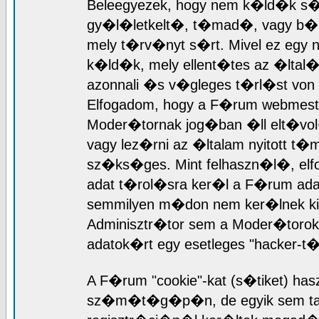
Beleegyezek, hogy nem k�ld�k s�
gy�l�letkelt�, t�mad�, vagy b�rme
mely t�rv�nyt s�rt. Mivel ez egy 
k�ld�k, mely ellent�tes az �ltal
azonnali �s v�gleges t�rl�st von
Elfogadom, hogy a F�rum webmest
Moder�tornak jog�ban �ll elt�vol
vagy lez�rni az �ltalam nyitott 
sz�ks�ges. Mint felhaszn�l�, el
adat t�rol�sra ker�l a F�rum ad
semmilyen m�don nem ker�lnek ki 
Adminisztr�tor sem a Moder�torok 
adatok�rt egy esetleges "hacker-
A F�rum "cookie"-kat (s�tiket) has
sz�m�t�g�p�n, de egyik sem tart