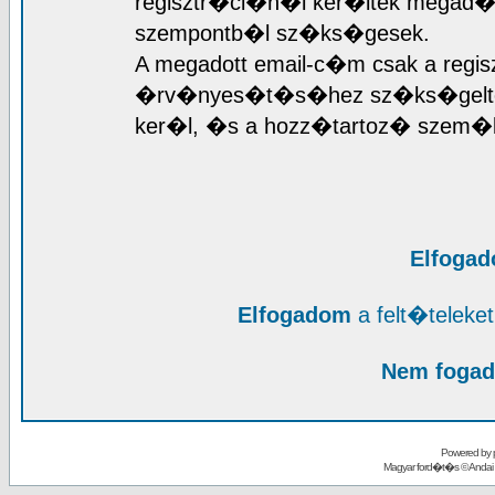
regisztr�ci�n�l ker�ltek megad�sr
szempontb�l sz�ks�gesek.
A megadott email-c�m csak a regis
�rv�nyes�t�s�hez sz�ks�geltet
ker�l, �s a hozz�tartoz� szem�l
Elfoga
Elfogadom
a felt�telek
Nem fogad
Powered by
Magyar ford�t�s ©
Andai 