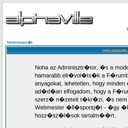
Tartalomjegyz�k
www.alphaville
Noha az Adminisztr�tor, �s a mod
hamarabb elt�vol�ts�k a F�rumb
anyagokat, lehetetlen, hogy mind
ad�d�an elfogadom, hogy a F�r
szerz� n�zeteit t�kr�zi, �s nem 
Webmester �ll�spontj�t - �gy �k
hozz�sz�l�sok tartalm��rt.