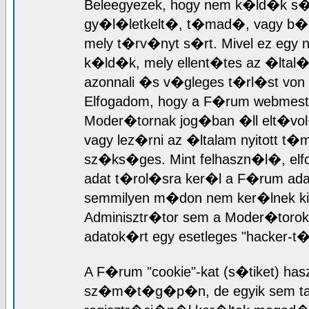
Beleegyezek, hogy nem k�ld�k s�
gy�l�letkelt�, t�mad�, vagy b�rme
mely t�rv�nyt s�rt. Mivel ez egy 
k�ld�k, mely ellent�tes az �ltal
azonnali �s v�gleges t�rl�st von
Elfogadom, hogy a F�rum webmest
Moder�tornak jog�ban �ll elt�vol
vagy lez�rni az �ltalam nyitott 
sz�ks�ges. Mint felhaszn�l�, el
adat t�rol�sra ker�l a F�rum ad
semmilyen m�don nem ker�lnek ki 
Adminisztr�tor sem a Moder�torok 
adatok�rt egy esetleges "hacker-
A F�rum "cookie"-kat (s�tiket) has
sz�m�t�g�p�n, de egyik sem tart