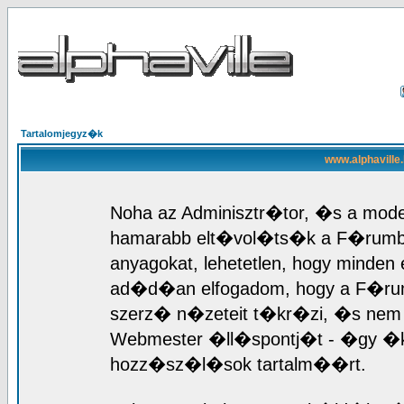
Tartalomjegyz�k
www.alphaville
Noha az Adminisztr�tor, �s a mod
hamarabb elt�vol�ts�k a F�rumb
anyagokat, lehetetlen, hogy mind
ad�d�an elfogadom, hogy a F�r
szerz� n�zeteit t�kr�zi, �s nem 
Webmester �ll�spontj�t - �gy �k
hozz�sz�l�sok tartalm��rt.