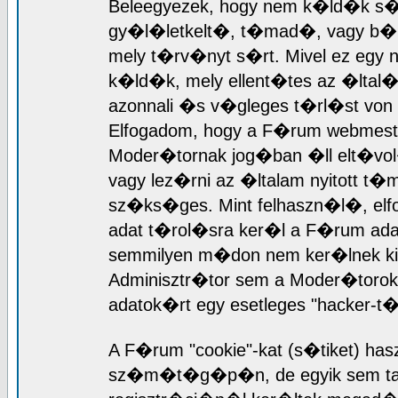
Beleegyezek, hogy nem k�ld�k s�
gy�l�letkelt�, t�mad�, vagy b�rme
mely t�rv�nyt s�rt. Mivel ez egy 
k�ld�k, mely ellent�tes az �ltal
azonnali �s v�gleges t�rl�st von
Elfogadom, hogy a F�rum webmest
Moder�tornak jog�ban �ll elt�vol
vagy lez�rni az �ltalam nyitott 
sz�ks�ges. Mint felhaszn�l�, el
adat t�rol�sra ker�l a F�rum ad
semmilyen m�don nem ker�lnek ki 
Adminisztr�tor sem a Moder�torok 
adatok�rt egy esetleges "hacker-
A F�rum "cookie"-kat (s�tiket) has
sz�m�t�g�p�n, de egyik sem tart