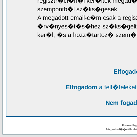
regisztr�ci�n�l ker�ltek megad�sr
szempontb�l sz�ks�gesek.
A megadott email-c�m csak a regis
�rv�nyes�t�s�hez sz�ks�geltet
ker�l, �s a hozz�tartoz� szem�l
Elfoga
Elfogadom
a felt�telek
Nem fogad
Powered by
Magyar ford�t�s ©
Andai 