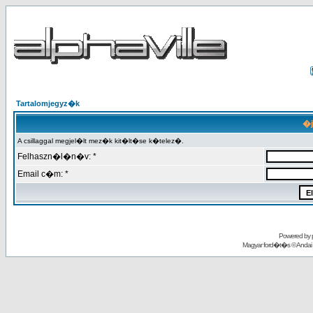
Tartalomjegyz�k
�j
A csillaggal megjel�lt mez�k kit�lt�se k�telez�.
Felhaszn�l�n�v: *
Email c�m: *
Powered by
Magyar ford�t�s ©
Andai 