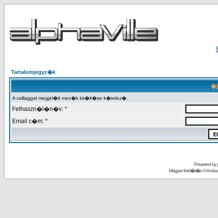
Tartalomjegyz�k
�j
A csillaggal megjel�lt mez�k kit�lt�se k�telez�.
Felhaszn�l�n�v: *
Email c�m: *
Powered by
Magyar ford�t�s ©
Andai 