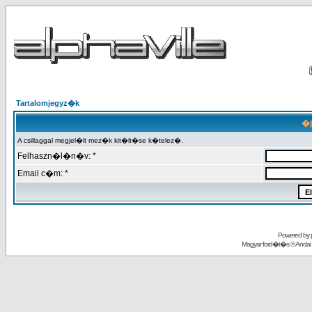
Tartalomjegyz�k
�j
A csillaggal megjel�lt mez�k kit�lt�se k�telez�.
Felhaszn�l�n�v: *
Email c�m: *
Powered by
Magyar ford�t�s ©
Andai 