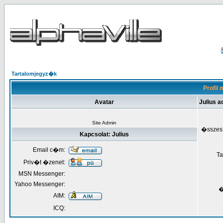
Tartalomjegyz�k
Profil 
Avatar
Julius a
Site Admin
�sszes
Kapcsolat: Julius
Email c�m:
Ta
Priv�t �zenet:
MSN Messenger:
Yahoo Messenger:
�
AIM:
ICQ: