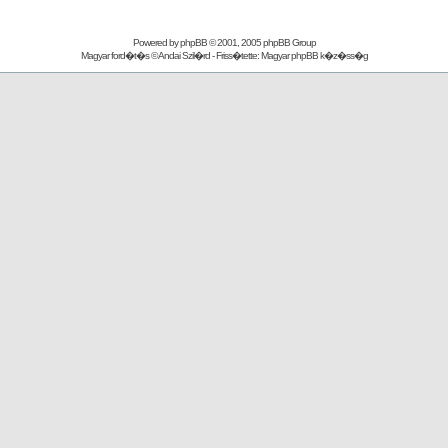
Powered by
phpBB
© 2001, 2005 phpBB Group
Magyar ford�t�s ©
Andai Szil�rd
- Friss�tette:
Magyar phpBB k�z�ss�g