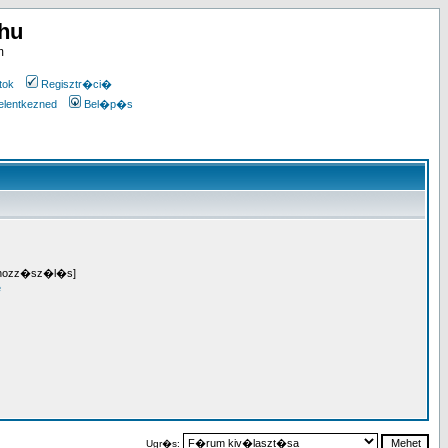
.hu
m
tok
Regisztr�ci�
elentkezned
Bel�p�s
7 hozz�sz�l�s]
e
Ugr�s: