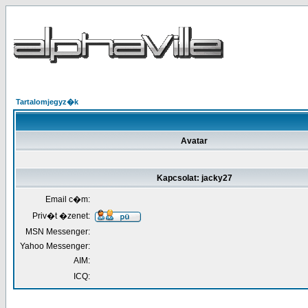
Tartalomjegyz�k
Avatar
Kapcsolat: jacky27
Email c�m:
Priv�t �zenet:
MSN Messenger:
Yahoo Messenger:
AIM:
ICQ: