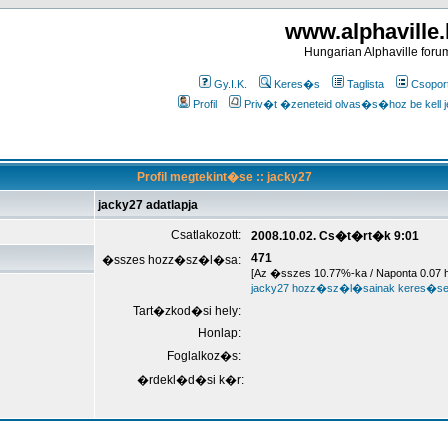
www.alphaville
Hungarian Alphaville foru
Gy.I.K.
Keres�s
Taglista
Csopor
Profil
Priv�t �zeneteid olvas�s�hoz be kell j
Profil megtekint�se :: jacky27
jacky27 adatlapja
Csatlakozott:
2008.10.02. Cs�t�rt�k 9:01
471
�sszes hozz�sz�l�sa:
[Az �sszes 10.77%-ka / Naponta 0.0
jacky27 hozz�sz�l�sainak keres�s
Tart�zkod�si hely:
Honlap:
Foglalkoz�s:
�rdekl�d�si k�r: