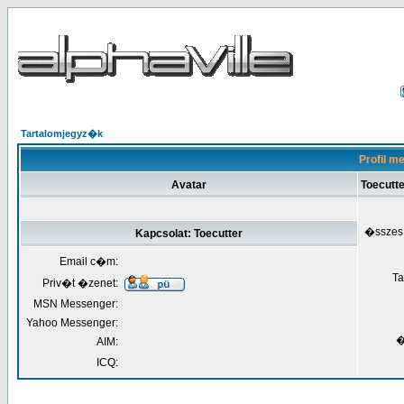
Tartalomjegyz�k
Profil m
Avatar
Toecutte
�sszes
Kapcsolat: Toecutter
Email c�m:
Ta
Priv�t �zenet:
MSN Messenger:
Yahoo Messenger:
�
AIM:
ICQ: