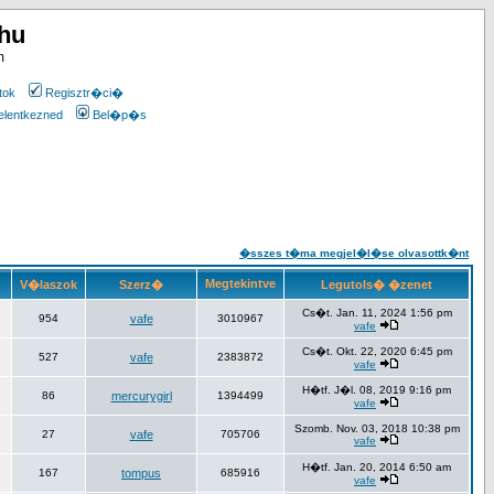
.hu
m
tok
Regisztr�ci�
elentkezned
Bel�p�s
�sszes t�ma megjel�l�se olvasottk�nt
Megtekintve
V�laszok
Szerz�
Legutols� �zenet
Cs�t. Jan. 11, 2024 1:56 pm
954
vafe
3010967
vafe
Cs�t. Okt. 22, 2020 6:45 pm
527
vafe
2383872
vafe
H�tf. J�l. 08, 2019 9:16 pm
86
mercurygirl
1394499
vafe
Szomb. Nov. 03, 2018 10:38 pm
27
vafe
705706
vafe
H�tf. Jan. 20, 2014 6:50 am
167
tompus
685916
vafe