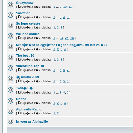
Crazyshow
[
Ugr�s a k�v. oldalra::
1
...
9
,
10
,
11
]
Salvation
[
Ugr�s a k�v. oldalra::
1
...
3
,
4
,
5
]
So long celeste
[
Ugr�s a k�v. oldalra::
1
,
2
,
3
]
We lose control
[
Ugr�s a k�v. oldalra::
1
...
24
,
25
,
26
]
Mit t�rt�nt az egy�ttes r�gebbi tagjaival, mi lett vel�k?
[
Ugr�s a k�v. oldalra::
1
,
2
,
3
,
4
]
The best 10
[
Ugr�s a k�v. oldalra::
1
,
2
,
3
]
Videoklipp Top 10
[
Ugr�s a k�v. oldalra::
1
...
5
,
6
,
7
]
�j album 2009
[
Ugr�s a k�v. oldalra::
1
...
4
,
5
,
6
]
Tv/R�di�
[
Ugr�s a k�v. oldalra::
1
...
3
,
4
,
5
]
United
[
Ugr�s a k�v. oldalra::
1
,
2
,
3
,
4
]
Alphaville Radio
[
Ugr�s a k�v. oldalra::
1
,
2
]
Iwiwen az Alphaville