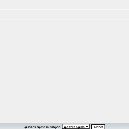
�sszes t�ma mutat�sa: