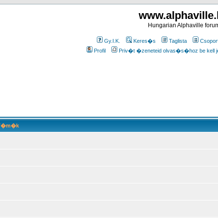
www.alphaville
Hungarian Alphaville foru
Gy.I.K.
Keres�s
Taglista
Csopor
Profil
Priv�t �zeneteid olvas�s�hoz be kell j
T�m�k