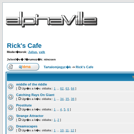
Rick's Cafe
Moder�torok:
Julius
,
vafe
Jelenl�v� f�rumoz�k: nincsen
Tartalomjegyz�k
->
Rick's Cafe
middle of the riddle
[
Ugr�s a k�v. oldalra::
1
...
62
,
63
,
64
]
Catching Rays On Giant
[
Ugr�s a k�v. oldalra::
1
...
34
,
35
,
36
]
Prostitute
[
Ugr�s a k�v. oldalra::
1
...
4
,
5
,
6
]
Strange Attractor
[
Ugr�s a k�v. oldalra::
1
,
2
]
Dreamscapes
[
Ugr�s a k�v. oldalra::
1
...
10
,
11
,
12
]