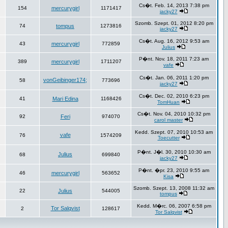
Cs�t. Feb. 14, 2013 7:38 pm
154
mercurygirl
1171417
jacky27
Szomb. Szept. 01, 2012 8:20 pm
74
tompus
1273816
jacky27
Cs�t. Aug. 16, 2012 9:53 am
43
mercurygirl
772859
Julius
P�nt. Nov. 18, 2011 7:23 am
389
mercurygirl
1711207
vafe
Cs�t. Jan. 06, 2011 1:20 pm
vonGeibinger174;
58
773696
jacky27
Cs�t. Dec. 02, 2010 6:23 pm
41
Mari Edina
1168426
TomHuan
Cs�t. Nov. 04, 2010 10:32 pm
92
Feri
974070
carol master
Kedd. Szept. 07, 2010 10:53 am
vafe
76
1574209
Toecutter
P�nt. J�l. 30, 2010 10:30 am
Julius
68
699840
jacky27
P�nt. �pr. 23, 2010 9:55 am
46
mercurygirl
563652
Kisa
Szomb. Szept. 13, 2008 11:32 am
22
Julius
544005
tompus
Kedd. M�rc. 06, 2007 6:58 pm
Tor Salqvist
2
128617
Tor Salqvist