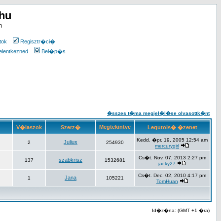
.hu
m
tok
Regisztr�ci�
elentkezned
Bel�p�s
�sszes t�ma megjel�l�se olvasottk�nt
Megtekintve
V�laszok
Szerz�
Legutols� �zenet
Kedd. �pr. 19, 2005 12:54 am
Julius
2
254930
mercurygirl
Cs�t. Nov. 07, 2013 2:27 pm
szabkrisz
137
1532681
jacky27
Cs�t. Dec. 02, 2010 4:17 pm
Jana
1
105221
TomHuan
Id�z�na: (GMT +1 �ra)