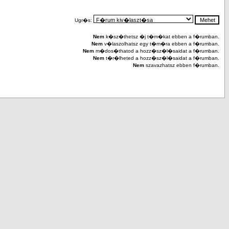
Ugr�s:
Nem
k�sz�thetsz �j t�m�kat ebben a f�rumban.
Nem
v�laszolhatsz egy t�m�ra ebben a f�rumban.
Nem
m�dos�thatod a hozz�sz�l�saidat a f�rumban.
Nem
t�r�lheted a hozz�sz�l�saidat a f�rumban.
Nem
szavazhatsz ebben f�rumban.