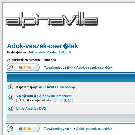
Adok-veszek-cser�lek
Moder�torok:
Julius
,
vafe
,
Csaba
,
S.M.I.L.E
Jelenl�v� f�rumoz�k: nincsen
Tartalomjegyz�k
->
Adok-veszek-cser�lek
K�zlem�ny:
ALPHAVILLE webshop
V�r�soln�k Alphaville lemezeket
[
Ugr�s a k�v. oldalra::
1
...
8
,
9
,
10
]
Little America DVD
Tartalomjegyz�k
->
Adok-veszek-cser�lek