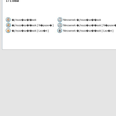
1
/
1
oldal
�j hozz�sz�l�sok
Nincsenek �j hozz�sz�l�sok
�j hozz�sz�l�sok [ N�pszer� ]
Nincsenek �j hozz�sz�l�sok [ N�pszer�
�j hozz�sz�l�sok [ Lez�rt ]
Nincsenek �j hozz�sz�l�sok [ Lez�rt ]