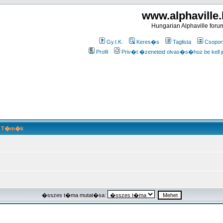
www.alphaville
Hungarian Alphaville foru
Gy.I.K.
Keres�s
Taglista
Csopor
Profil
Priv�t �zeneteid olvas�s�hoz be kell j
T�m�k
�sszes t�ma mutat�sa: