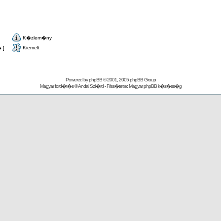
K�zlem�ny
Kiemelt
 ]
Powered by
phpBB
© 2001, 2005 phpBB Group
Magyar ford�t�s ©
Andai Szil�rd
- Friss�tette:
Magyar phpBB k�z�ss�g