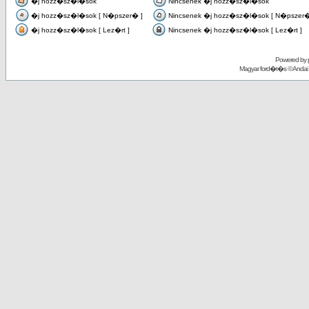
�j hozz�sz�l�sok
Nincsenek �j hozz�sz�l�sok
�j hozz�sz�l�sok [ N�pszer� ]
Nincsenek �j hozz�sz�l�sok [ N�pszer�
�j hozz�sz�l�sok [ Lez�rt ]
Nincsenek �j hozz�sz�l�sok [ Lez�rt ]
Powered by
Magyar ford�t�s ©
Andai 