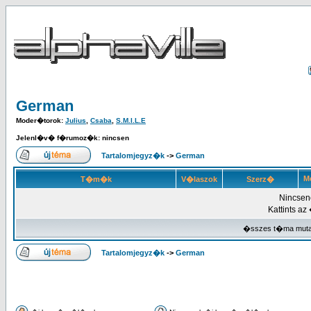
German
Moder�torok:
Julius
,
Csaba
,
S.M.I.L.E
Jelenl�v� f�rumoz�k: nincsen
Tartalomjegyz�k
->
German
Me
T�m�k
V�laszok
Szerz�
Nincsen
Kattints az
�sszes t�ma mut
Tartalomjegyz�k
->
German