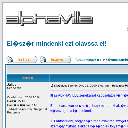
El�sz�r mindenki ezt olavssa el!
Tartalomjegyz�k
->
F�rumszab�l
Szerz�
Julius
Elk�ldve: Szomb. Okt. 21, 2000 1:01 am
Hozz�sz�l�s
Site Admin
Itt az ALPHAVILLE zenekarral kapcsolatos t�m�
Csatlakozott: 2004.10.04.
H�tf� 15:46
Hozz�sz�l�sok: 146
Ehhez arra van sz�ks�g, hogy mindenki akt�van 
Tart�zkod�si hely: Szeged &
v�laszoljon a t�bbieknek.
Budapest
1. Fontos tudni, hogy a f�rumba csak regisztr�lt
szem�ly nyithat, akiket a k�s�bbiek folyam�n f