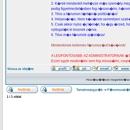
2. K�rek mindenkit mell�zze m�s szem�ly megs
pedig figyelmeztet�sben fog r�szes�lni, h�rom 
3. Tilos a f�rumon t�rt�n� politiz�l�s!
4. Helyes�r�s. Nem k�v�nok semmilyen szab�ly
5. Csak akkor nyiss �j t�m�t, ha �gy �rzed, hog
nyitogat�k ki lesznek z�rva.
6. Tilos m�s f�rumok aj�nl�sa!
Mindenkinek kellemes f�rumoz�st k�v�nok!
A LEGFONTOSABB: AZ ADMINISTRATORNAK �S
Ezzel egyik moder�tor sem fog vissza�lni, csu
Vissza az elej�re
Hozz�sz�l�sok megtekint�se
Tartalomjegyz�k
->
F�rumszab�l
1
/
1
oldal