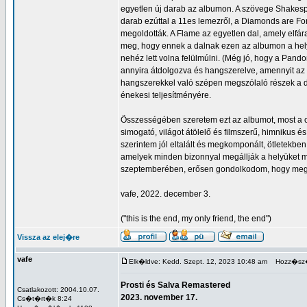
egyetlen új darab az albumon. A szövege Shakes
darab ezúttal a 11es lemezről, a Diamonds are Fore
megoldották. A Flame az egyetlen dal, amely elf
meg, hogy ennek a dalnak ezen az albumon a helye 
nehéz lett volna felülmúlni. (Még jó, hogy a Pand
annyira átdolgozva és hangszerelve, amennyit az
hangszerekkel való szépen megszólaló részek a d
énekesi teljesítményére.
Összességében szeretem ezt az albumot, most a c
simogató, világot átölelő és filmszerű, himnikus é
szerintem jól eltalált és megkomponált, ötletekben 
amelyek minden bizonnyal megállják a helyüket maj
szeptemberében, erősen gondolkodom, hogy meg ke
vafe, 2022. december 3.
("this is the end, my only friend, the end")
Vissza az elej�re
vafe
Elk�ldve: Kedd. Szept. 12, 2023 10:48 am
Hozz�sz�
Prosti és Salva Remastered
Csatlakozott: 2004.10.07.
2023. november 17.
Cs�t�rt�k 8:24