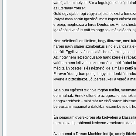
várt új album helyett. Bár a legelején több új dalr
az Eternally Yours-t.
Gold egy újabb régi vágya teljesült ezzel a lemezz
Pályafutása során igazából most kapott először 
erejéig, méghozzá a híres Deutsches Filmorchester
igazából divattá is vált és hogy sok más előadó is
Nem véletlenül említettem, hogy filmzene, mert t
három nagy sláger szimfonikus single változata el
merült. Egyik verzió sem talált be nálam teljesen
Az, hogy nem lett egy dúsabb hangszerelés rápak
valóban nem lett volna szerencsés ennél többet be
még talán ötletes is és nézhető, de a másik kettő
Forever Young-ban pedig, hogy mindenki állandóan
kiverte a biztosítékot. Jó, persze, kell a videó a 
Az album egészét tekintve rögtön feltűnt, menny
dominálnak. Ennek ellenére az egész lemeznek sik
hangszerelések – mint már az első három kislemez
beleástam magamat a dalokba, eszembe jutott, h
Én jómagam gyerekorom óta kedvelem a klasszikus 
nem okozott problémát kedvenc zenekarom dalait i
Az albumot a Dream Machine indítja, amely tökélet