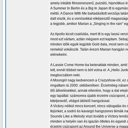
amely inkább filmzeneszerű, pulzáló, hipnotikus
A Summer In Berlin és a Big In Japan itt is egymás
méltó. A Dance With Me balladásított verziója ta
dalt viszik, és a vonósokkal elképesztő magasságo
a legjobb, amikor Marian a „Singing in the rain” eg
Az Apollo kicsit csalódás, mert itt is egy lassú ve
most ezt vártam, aztán mégsem ezt kaptam. Sebaj,
minden idők egyik legjobb Gold dala, most sem cs
remekül vokálozik. Talán érezni Marian hangján né
elénekelni.
A Lassie Come Home-ba beleraktak minden, amit leh
lett, ennél többet nem is bírt volna el. A „Hello 
megbocsátom neki.
A Moongirl nagy kedvencem a Crazyshow-ról, ez a v
ringattam rá 2000. októberében. Érzelmileg nálam 
illő átívelésekkel, annak ellenére, hogy a dal el
egy lapáttal: számomra újabb érzelmi csúcspont, a
kiteljesedő, világot átölelő hangzással.
A Victory nélkül nincs koncert, nincs válogatás és 
fejünket, a sodró és kavargó hangszeres témák na
Sounds Like a Melody viszi tovább a Victory lendü
minden a helyén van és igazán ötletes és egyedi a
érzelmi csúcspont az Around the Universe a maga