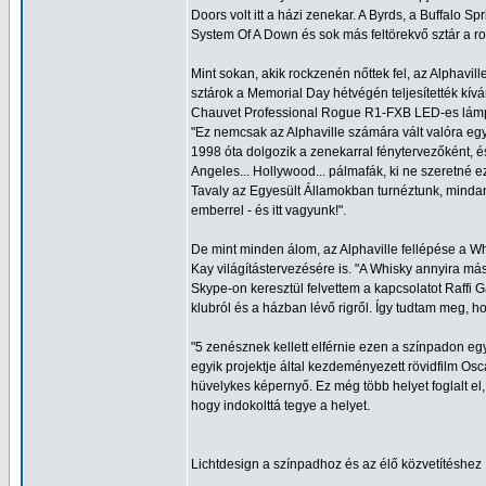
Doors volt itt a házi zenekar. A Byrds, a Buffalo 
System Of A Down és sok más feltörekvő sztár a r
Mint sokan, akik rockzenén nőttek fel, az Alphavil
sztárok a Memorial Day hétvégén teljesítették kív
Chauvet Professional Rogue R1-FXB LED-es lámp
"Ez nemcsak az Alphaville számára vált valóra eg
1998 óta dolgozik a zenekarral fénytervezőként, és 
Angeles... Hollywood... pálmafák, ki ne szeretné 
Tavaly az Egyesült Államokban turnéztunk, mindan
emberrel - és itt vagyunk!".
De mint minden álom, az Alphaville fellépése a Wh
Kay világítástervezésére is. "A Whisky annyira más
Skype-on keresztül felvettem a kapcsolatot Raffi
klubról és a házban lévő rigről. Így tudtam meg, h
"5 zenésznek kellett elférnie ezen a színpadon egy 
egyik projektje által kezdeményezett rövidfilm Osca
hüvelykes képernyő. Ez még több helyet foglalt el,
hogy indokolttá tegye a helyet.
Lichtdesign a színpadhoz és az élő közvetítéshez