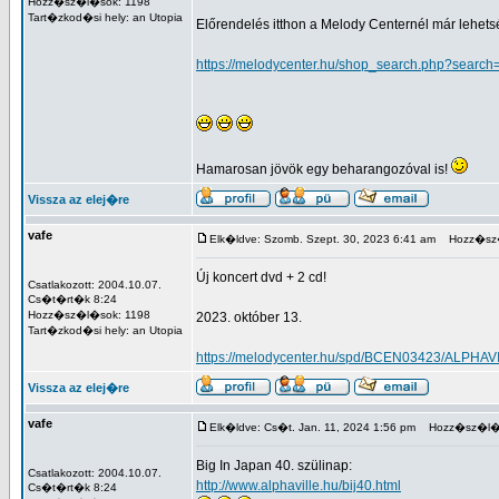
Hozz�sz�l�sok: 1198
Tart�zkod�si hely: an Utopia
Előrendelés itthon a Melody Centernél már lehets
https://melodycenter.hu/shop_search.php?search=
Hamarosan jövök egy beharangozóval is!
Vissza az elej�re
vafe
Elk�ldve: Szomb. Szept. 30, 2023 6:41 am
Hozz�sz�
Új koncert dvd + 2 cd!
Csatlakozott: 2004.10.07.
Cs�t�rt�k 8:24
Hozz�sz�l�sok: 1198
2023. október 13.
Tart�zkod�si hely: an Utopia
https://melodycenter.hu/spd/BCEN03423/ALPHAVI
Vissza az elej�re
vafe
Elk�ldve: Cs�t. Jan. 11, 2024 1:56 pm
Hozz�sz�l�s
Big In Japan 40. szülinap:
Csatlakozott: 2004.10.07.
http://www.alphaville.hu/bij40.html
Cs�t�rt�k 8:24