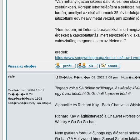
"Van néhány igazán sikeres dalunk, és nem okoz go
zsebünkben. Köréjük lehet felépíteni a setlistet. 
turnén, amellyel az első albumunk 35. évfordulójá
játszottunk egy heavy metal verziót, ami szintén jó 
"Nem tudom, mi történt a barátainkkal, mert megs
érdekelt a kapcsolattartás, mert egyszerűen ki aka
valószínűleg megmentettem az életemet."
eredeti:
https://www.songwritingmagazine.co.uk/how-i-wrot
Vissza az elej�re
vafe
Elk�ldve: P�nt. �pr. 08, 2022 9:08 pm
Hozz�sz�l�
Tegnap volt a SA ötödik szülinapja, és kétség kívü
Csatlakozott: 2004.10.07.
egy évvel későbbi GoGo buli kapcsán íródott :
Cs�t�rt�k 8:24
Hozz�sz�l�sok: 1198
Tart�zkod�si hely: an Utopia
Alphaville és Richard Kay - Back Chauvet a Whis
Richard Kay világítástervező a Chauvet Profession
Whisky A Go Go Go-ban.
Nem gyakran fordul elő, hogy egy élőzenei helyszí
Go-ban? A Hollywood híres Sunset Stripjén találh