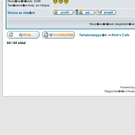
Hozz�sz�l�sok: 1198
Tart�zkod�si hely: an Utopia
Vissza az elej�re
Hozz�sz�l�sok megtekint�se
Tartalomjegyz�k
->
Rick's Cafe
64
/
64
oldal
Powered by
Magyar ford�t�s ©
Andai 