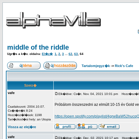
middle of the riddle
Ugr�s a k�v. oldalra:
El�z�
1
,
2
,
3
...
62
,
63
,
64
Tartalomjegyz�k
->
Rick's Cafe
Szerz�
vafe
Elk�ldve: Cs�t. Nov. 04, 2021 10:01 pm
Hozz�sz�l
Próbálom összeszedni az elmúlt 10-15 év Gold ven
Csatlakozott: 2004.10.07.
Cs�t�rt�k 8:24
Hozz�sz�l�sok: 1198
https://open.spotify.com/playlist/4grwBaW52
Tart�zkod�si hely: an Utopia
Vissza az elej�re
vafe
Elk�ldve: Cs�t. Dec. 02, 2021 10:17 am
Hozz�sz�l