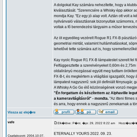
A dolgokat Kay számára nehezítette, hogy a klubba
kiválasztását. "Szerencsére a Whisky épp akkor ad
mondja Kay. "Ez egy jó alap volt. Aztán ott volt 
nyilvánvaló választásnak bizonyultak számomra, me
voltak a fő berendezési tárgyaim a műsor tervezés
Az öt egyedileg vezérelt Rogue R1 FX-B pásztázó
geometriai mintát, valamint hullámhatásokat, söp
lehetővé tette számára azt is, hogy szemellenzőké
Kay nyolc Rogue R1 FX-B lámpatestet szerelt fel f
Felfüggesztette a szerelvényeket 0,60m és 2,75m kö
oldalirányú mozgással együtt meg tudtam örökíteni
FX-B-t, és megkértem a világítási igazgatót, hogy
lámpatest nagyszerű: sok jól definiált fénysugár, 
A Whisky A Go Go élő közönségének vonzó megjele
"Én forgattam és készítettem az Alphaville legu
a kameravilágításról" - mondta.
"Az itteni filme
és arra, hogy ennek a nagyszerű zenekarnak a tör
Vissza az elej�re
vafe
Elk�ldve: P�nt. �pr. 29, 2022 8:22 am
Hozz�sz�l�
ETERNALLY YOURS 2022. 09. 23.
Csatlakozott: 2004.10.07.