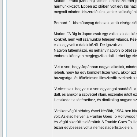
Marian: "Frank (Mertens) szintén fontos szerepet j
hármunk között. Ebben az időben volt egy kis házi 
megvolt minden felszerelésünk, amire szükségünk v
Bernard: "...kis műanyag dobozok, amik elvégezték
Marian: "A Big In Japan csak egy volt a sok dal kö
konkrét, nem volt számunkra teljesen világos. Késő
csak egy volt a dalok közül. De igazuk volt.
Nagyon fülbemászó, és néhány nagyon jó ötlet sz
emberek könnyen megjegyzik a dalt. Lehet így el
"Azt a sort, hogy Japánban nagyot alkottak, minden
jelenti, hogy ha egy komplett lúzer vagy, akkor 
hazugsága, és tökéletesen illeszkedik ezeknek a d
"A vicces az, hogy ezt a sort egy angol bandától, 
dalt, és amikor a szöveget írtam, eszembe jutott 
illeszkedett a történethez, és ritmikailag nagyon 
"Amikor végül néhány évvel később, 1984-ben kiadt
volt. Az első helyen a Frankie Goes To Hollywood 
és végül sikerült is elérnünk. A Frankie Goes To 
bizarr egybeesés volt a német slágerlisták élén.