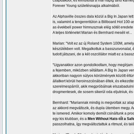
csapdákból, és elindította a mai napig tartó karr
Forever Young születésnapja alkalmából.
Az Alphaville összes dala közül a Big In Japan let
is, valamint a tengerentúlon a Billboard Hot 100-
as évekbeli power himnusznak elég sötét eredete
A teljes történetet Marian és Bernhard meséli el...
Marian: "Volt ez az új Roland System 100M, amely 
készülékben volt. Megalkottuk a basszusvonalat, é
tudott játszani, de a két oszcillátor miatt ez a ba
"Ugyanakkor azon gondolkodtam, hogy megírjam a 
a fejemben, miközben sétáltam. A Big In Japan ve
akkoriban nagyon súlyos körülmények között éltün
állatkert körüli heroinszcénában éltek, és elkezdte
szerelmespárról, akik megpróbálnak elszabadulni 
drogmentesek, de sosem sikerül oda eljutniuk, és e
Bernhard: "Mariannak mindig is megvoltak az alap
az akkord megváltozik, és dupla ütemben megy. Ami
te ismered. Amikor komoly demót csináltunk a prod
egy kis klubban, és a
Men Without Hats-től a Saf
passzolhatna, így megváltoztattuk a ritmust, és tal