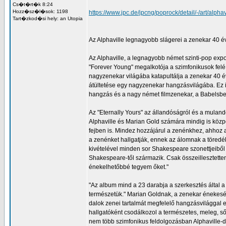
Cs�t�rt�k 8:24
Hozz�sz�l�sok: 1198
https://www.jpc.de/jpcng/poprock/detail/-/art/alp
Tart�zkod�si hely: an Utopia
Az Alphaville legnagyobb slágerei a zenekar 40 év
Az Alphaville, a legnagyobb német szinti-pop expo
"Forever Young" megalkotója a szimfonikusok felé
nagyzenekar világába katapultálja a zenekar 40 év
átültetése egy nagyzenekar hangzásvilágába. Ez i
hangzás és a nagy német filmzenekar, a Babelsber
Az "Eternally Yours" az állandóságról és a mulan
Alphaville és Marian Gold számára mindig is közpo
fejben is. Mindez hozzájárul a zenénkhez, ahhoz a
a zenénket hallgatják, ennek az álomnak a töredéke
kivételével minden sor Shakespeare szonettjeibő
Shakespeare-től származik. Csak összeillesztett
énekelhetőbbé tegyem őket."
"Az album mind a 23 darabja a szerkesztés által a lé
természetük." Marian Goldnak, a zenekar énekesé
dalok zenei tartalmát megfelelő hangzásvilággal e
hallgatóként csodálkozol a természetes, meleg, s
nem több szimfonikus feldolgozásban Alphaville-da