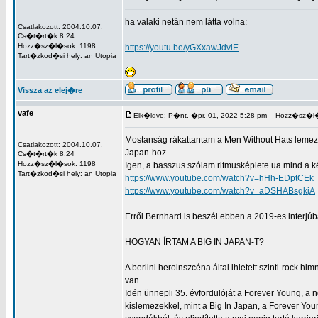
ha valaki netán nem látta volna:
Csatlakozott: 2004.10.07.
Cs�t�rt�k 8:24
Hozz�sz�l�sok: 1198
https://youtu.be/yGXxawJdviE
Tart�zkod�si hely: an Utopia
Vissza az elej�re
vafe
Elk�ldve: P�nt. �pr. 01, 2022 5:28 pm
Hozz�sz�l�
Mostanság rákattantam a Men Without Hats lemezek
Csatlakozott: 2004.10.07.
Japan-hoz.
Cs�t�rt�k 8:24
Hozz�sz�l�sok: 1198
Igen, a basszus szólam ritmusképlete ua mind a ké
Tart�zkod�si hely: an Utopia
https://www.youtube.com/watch?v=hHh-EDptCEk
https://www.youtube.com/watch?v=aDSHABsgkjA
Erről Bernhard is beszél ebben a 2019-es interjúb
HOGYAN ÍRTAM A BIG IN JAPAN-T?
A berlini heroinszcéna által ihletett szinti-rock
van.
Idén ünnepli 35. évfordulóját a Forever Young, a 
kislemezekkel, mint a Big In Japan, a Forever Youn