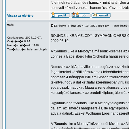
fülemnek valójában úgy hangzik, mintha tényleg 
nem volt kéznél zenekar, hanem "csak" szintetizát
Vissza az elej�re
vafe
Elk�ldve: P�nt. J�n. 10, 2022 8:16 pm
Hozz�sz�l�
SOUNDS LIKE A MELODY - SYMPHONIC VERSION
Csatlakozott: 2004.10.07.
2022.06.10.
Cs�t�rt�k 8:24
Hozz�sz�l�sok: 1198
Tart�zkod�si hely: an Utopia
A "Sounds Like a Melody" a második kislemez az Al
Lohr és a Babelsberg Film Orchestra hangszerelőiv
Nemcsak az új Alphaville album egésze nevezhet
fogaskerekei közötti párhuzamok félreérthetetlene
pontosan 4 hónappal William Gibson "Neuromancer
tekintve, hogy a dal két fiatal szerelmespár virtuá
sugározzák magukat. Maga a zene álomszerű beteki
korcsolyázó táncosok az eredeti klipben, álom és 
Ugyanakkor a "Sounds Like a Melody" elegikus ha
dallam, az ismerős hangszerelés, de egy teljesen ú
adva a dalnak. Ezeket Wolfgang Loos hangszerelte,
A "Sounds like a Melody" közvetlenül követte az A