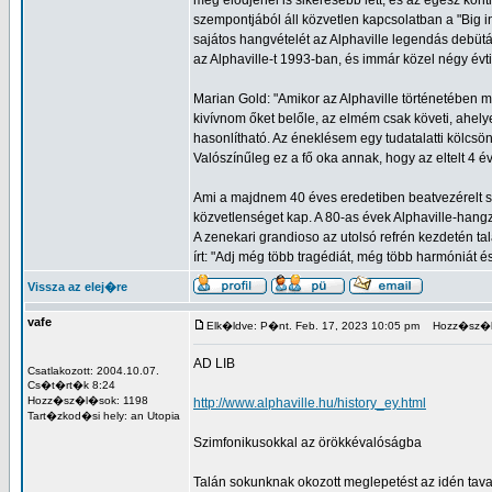
még elődjénél is sikeresebb lett, és az egész ko
szempontjából áll közvetlen kapcsolatban a "Big 
sajátos hangvételét az Alphaville legendás debüt
az Alphaville-t 1993-ban, és immár közel négy évti
Marian Gold: "Amikor az Alphaville történetében m
kivívnom őket belőle, az elmém csak követi, ahely
hasonlítható. Az éneklésem egy tudatalatti kölcs
Valószínűleg ez a fő oka annak, hogy az eltelt 4 
Ami a majdnem 40 éves eredetiben beatvezérelt szi
közvetlenséget kap. A 80-as évek Alphaville-hang
A zenekari grandioso az utolsó refrén kezdetén tal
írt: "Adj még több tragédiát, még több harmóniát és 
Vissza az elej�re
vafe
Elk�ldve: P�nt. Feb. 17, 2023 10:05 pm
Hozz�sz�l
AD LIB
Csatlakozott: 2004.10.07.
Cs�t�rt�k 8:24
Hozz�sz�l�sok: 1198
http://www.alphaville.hu/history_ey.html
Tart�zkod�si hely: an Utopia
Szimfonikusokkal az örökkévalóságba
Talán sokunknak okozott meglepetést az idén tavass